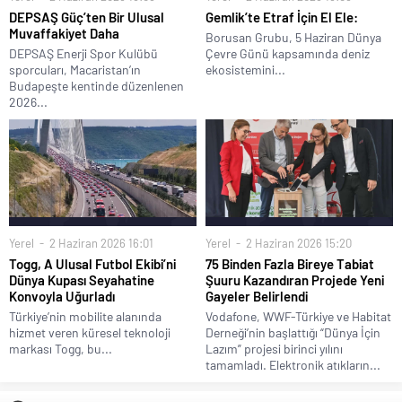
DEPSAŞ Güç’ten Bir Ulusal
Gemlik’te Etraf İçin El Ele:
Muvaffakiyet Daha
Borusan Grubu, 5 Haziran Dünya
DEPSAŞ Enerji Spor Kulübü
Çevre Günü kapsamında deniz
sporcuları, Macaristan’ın
ekosistemini...
Budapeşte kentinde düzenlenen
2026...
Yerel
2 Haziran 2026 16:01
Yerel
2 Haziran 2026 15:20
Togg, A Ulusal Futbol Ekibi’ni
75 Binden Fazla Bireye Tabiat
Dünya Kupası Seyahatine
Şuuru Kazandıran Projede Yeni
Konvoyla Uğurladı
Gayeler Belirlendi
Türkiye’nin mobilite alanında
Vodafone, WWF-Türkiye ve Habitat
hizmet veren küresel teknoloji
Derneği’nin başlattığı “Dünya İçin
markası Togg, bu...
Lazım” projesi birinci yılını
tamamladı. Elektronik atıkların...