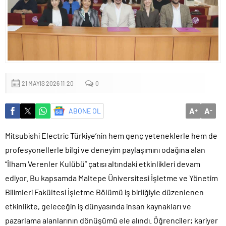
Küçük işletmeler büyük siber risklerle karşı karşıya
21 MAYIS 2026 11:20
0
A
A
ABONE OL
+
-
Mitsubishi Electric Türkiye’nin hem genç yeteneklerle hem de
profesyonellerle bilgi ve deneyim paylaşımını odağına alan
“İlham Verenler Kulübü” çatısı altındaki etkinlikleri devam
ediyor. Bu kapsamda Maltepe Üniversitesi İşletme ve Yönetim
Bilimleri Fakültesi İşletme Bölümü iş birliğiyle düzenlenen
etkinlikte, geleceğin iş dünyasında insan kaynakları ve
pazarlama alanlarının dönüşümü ele alındı. Öğrenciler; kariyer