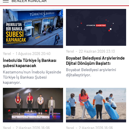
BENZER KONULAR
Yerel
22 Haziran 2026 23:13
Yerel
1 Ağustos 2026 20:40
Boyabat Belediyesi Arşivlerinde
İnebolu’da Türkiye İş Bankası
Dijital Dönüşüm Başlattı
şubesi kapanacak
Boyabat Belediyesi arşivlerini
Kastamonu'nun İnebolu ilçesinde
dijitalleştiriyor.
Türkiye İş Bankası Şubesi
kapanıyor.
Yerel
2 Haziran 2026 16:06
Yerel
2 Haziran 2026 16:06