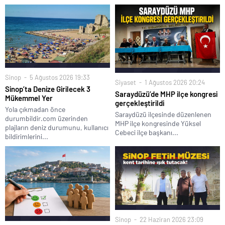
Sinop
5 Ağustos 2026 19:33
Siyaset
1 Ağustos 2026 20:24
Sinop’ta Denize Girilecek 3
Saraydüzü’de MHP ilçe kongresi
Mükemmel Yer
gerçekleştirildi
Yola çıkmadan önce
Saraydüzü ilçesinde düzenlenen
durumbildir.com üzerinden
MHP ilçe kongresinde Yüksel
plajların deniz durumunu, kullanıcı
Cebeci ilçe başkanı...
bildirimlerini...
Sinop
22 Haziran 2026 23:09