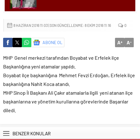
Küçük işletmeler büyük siber risklerle karşı karşıya
8 HAZIRAN 2016 11:03 | SON GÜNCELLENME: 8 EKIM 2016 11:16
0
A
A
ABONE OL
+
-
MHP Genel merkezi tarafından Boyabat ve Erfelek ilçe
Başkanlığına yeni atamalar yapıldı.
Boyabat ilçe başkanlığına Mehmet Fevzi Erdoğan, Erfelek ilçe
başkanlığına Nahit Koca atandı.
MHP Sinop İl Başkanı Ali Çakır atamalarla ilgili yeni atanan ilçe
başkanlarına ve yönetim kurullarına görevlerinde Başarılar
diledi.
BENZER KONULAR