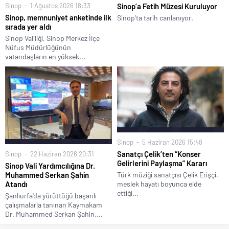
Sinop
1 Ağustos 2026 18:33
Sinop’a Fetih Müzesi Kuruluyor
Sinop, memnuniyet anketinde ilk
Sinop'ta tarih canlanıyor.
sırada yer aldı
Sinop Valiliği, Sinop Merkez İlçe
Nüfus Müdürlüğünün
vatandaşların en yüksek...
Sinop
5 Haziran 2026 15:48
Sanatçı Çelik’ten “Konser
Sinop
22 Haziran 2026 20:31
Gelirlerini Paylaşma” Kararı
Sinop Vali Yardımcılığına Dr.
Türk müziği sanatçısı Çelik Erişçi,
Muhammed Serkan Şahin
meslek hayatı boyunca elde
Atandı
ettiği...
Şanlıurfa'da yürüttüğü başarılı
çalışmalarla tanınan Kaymakam
Dr. Muhammed Serkan Şahin,...