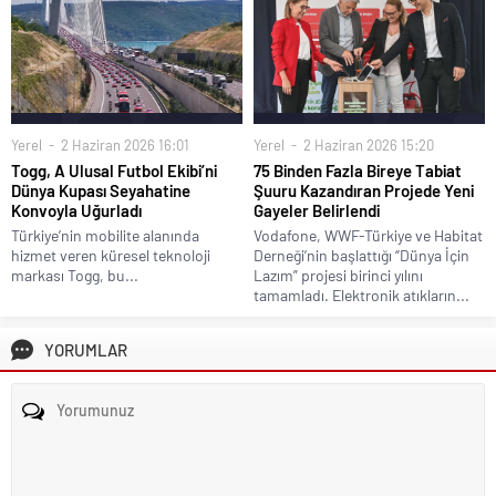
Yerel
2 Haziran 2026 16:01
Yerel
2 Haziran 2026 15:20
Togg, A Ulusal Futbol Ekibi’ni
75 Binden Fazla Bireye Tabiat
Dünya Kupası Seyahatine
Şuuru Kazandıran Projede Yeni
Konvoyla Uğurladı
Gayeler Belirlendi
Türkiye’nin mobilite alanında
Vodafone, WWF-Türkiye ve Habitat
hizmet veren küresel teknoloji
Derneği’nin başlattığı “Dünya İçin
markası Togg, bu...
Lazım” projesi birinci yılını
tamamladı. Elektronik atıkların...
YORUMLAR