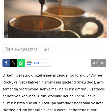
Sığacık’tan güçlü mesaj: “Deniz bizim, Sığacık hepimizin”
Maltepe’de çocuklar kitapların renkli dünyasında buluştu
17 MAYIS 2026 23:06
0
A
A
ABONE OL
+
-
Şirketin geliştirdiği özel mineral dengeli su formülü “Coffee
Rock”, yalnızca kahvenin aromasını güçlendirmeyi değil, aynı
zamanda profesyonel kahve makinelerinin ömrünü uzatmayı
hedefliyor. Yeni nesil ürün, özellikle üçüncü nesil kahve
akımının hızla büyüdüğü Avrupa pazarında baristalar ve kafe
işletmeleri için önemli bir yenilik olarak değerlendiriliyor.