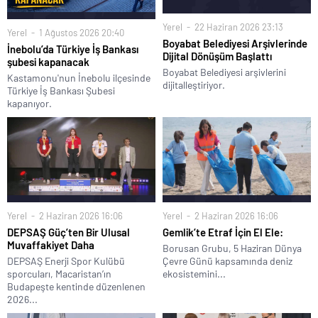
Yerel
22 Haziran 2026 23:13
Yerel
1 Ağustos 2026 20:40
Boyabat Belediyesi Arşivlerinde
İnebolu’da Türkiye İş Bankası
Dijital Dönüşüm Başlattı
şubesi kapanacak
Boyabat Belediyesi arşivlerini
Kastamonu'nun İnebolu ilçesinde
dijitalleştiriyor.
Türkiye İş Bankası Şubesi
kapanıyor.
Yerel
2 Haziran 2026 16:06
Yerel
2 Haziran 2026 16:06
DEPSAŞ Güç’ten Bir Ulusal
Gemlik’te Etraf İçin El Ele:
Muvaffakiyet Daha
Borusan Grubu, 5 Haziran Dünya
DEPSAŞ Enerji Spor Kulübü
Çevre Günü kapsamında deniz
sporcuları, Macaristan’ın
ekosistemini...
Budapeşte kentinde düzenlenen
2026...