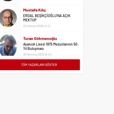
Mustafa Kılıç
ERDAL BEŞİKÇİOĞLU’NA AÇIK
MEKTUP
22 Haziran 2026 12:47
Turan Gökmenoğlu
Ayancık Lisesi 1975 Mezunlarının 50.
Yıl Buluşması
18 Temmuz 2025 16:40
Adil Yıldız
TÜM YAZARLARI GÖSTER
Bu Sene Fenerbahçe Ülke Puanlarını
Sırtladı
1 Eylül 2023 15:10
Ali Oral
Üniversite Tercihleri İçin Öneriler
2 Ağustos 2023 16:03