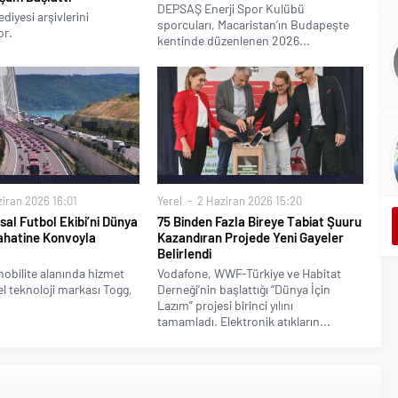
DEPSAŞ Enerji Spor Kulübü
diyesi arşivlerini
sporcuları, Macaristan’ın Budapeşte
or.
kentinde düzenlenen 2026...
iran 2026 16:01
Yerel
2 Haziran 2026 15:20
sal Futbol Ekibi’ni Dünya
75 Binden Fazla Bireye Tabiat Şuuru
ahatine Konvoyla
Kazandıran Projede Yeni Gayeler
Belirlendi
mobilite alanında hizmet
Vodafone, WWF-Türkiye ve Habitat
l teknoloji markası Togg,
Derneği’nin başlattığı “Dünya İçin
Lazım” projesi birinci yılını
tamamladı. Elektronik atıkların...