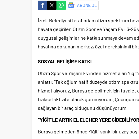
ABONE OL
İzmit Belediyesi tarafından otizm spektrum boz
hayata geçirilen Otizm Spor ve Yaşam Evi, 3-25 ya
duygusal gelişimlerine katkı sunmaya devam ediy
hayatına dokunan merkez, özel gereksinimli bir
SOSYAL GELİŞİME KATKI
Otizm Spor ve Yaşam Evi’nden hizmet alan Yiğit’i
anlattı: “Tek oğlum hafif düzeyde otizm spekt
hizmet alıyoruz. Buraya gelebilmek için tuvalet 
fiziksel aktivite olarak görmüyorum. Çocuğun s
sağlayan bir araç olduğunu düşünüyorum.
“YİĞİT’LE ARTIK EL ELE HER YERE GİDEBİLİYO
Buraya gelmeden önce Yiğit’i sanki bir uzay boş