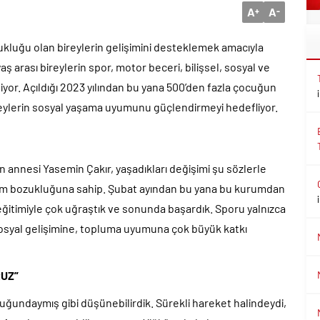
A
A
+
-
ukluğu olan bireylerin gelişimini desteklemek amacıyla
ş arası bireylerin spor, motor beceri, bilişsel, sosyal ve
or. Açıldığı 2023 yılından bu yana 500’den fazla çocuğun
eylerin sosyal yaşama uyumunu güçlendirmeyi hedefliyor.
n annesi Yasemin Çakır, yaşadıkları değişimi şu sözlerle
rum bozukluğuna sahip. Şubat ayından bu yana bu kurumdan
eğitimiyle çok uğraştık ve sonunda başardık. Sporu yalnızca
osyal gelişimine, topluma uyumuna çok büyük katkı
RUZ”
luğundaymış gibi düşünebilirdik. Sürekli hareket halindeydi,