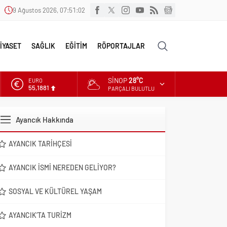
9 Ağustos 2026, 07:51:03
İYASET
SAĞLIK
EĞİTİM
RÖPORTAJLAR
SINOP
28°C
ALTIN
6.660,55
PARÇALI BULUTLU
DOLAR
47,7111
Ayancık Hakkında
EURO
55,1881
AYANCIK TARIHÇESI
AYANCIK İSMI NEREDEN GELIYOR?
SOSYAL VE KÜLTÜREL YAŞAM
AYANCIK’TA TURIZM