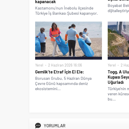
kapanacak
Boyabat Bele
Kastamonu'nun İnebolu ilçesinde
dijitalleştiriy
Türkiye İş Bankası Şubesi kapanıyor.
Yerel
2 Haziran 2026 16:06
Yerel
2 Haz
Gemlik’te Etraf İçin El Ele:
Togg, A Ulu
Kupası Sey
Borusan Grubu, 5 Haziran Dünya
Uğurladı
Çevre Günü kapsamında deniz
ekosistemini...
Türkiye’nin 
veren kürese
bu...
YORUMLAR