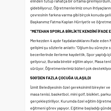
elinden tutup rahatça bir ortama giremiyordum. 
gidebiliyoruz. Öğretmenlerimiz onun ihtiyaçların
çevresinin farkına varma gibi birçok konuda ge
Başkanımız Fatma Kaplan Hürriyet’e ve öğretme
“METEHAN SPORLA BİRLİKTE KENDİNİ İFADE 
Merkezden 4 aydır faydalandıklarını ifade eden 
gelişimi şu sözlerle anlattı: “Oğlum bu süreçte 
becerilerinde ilerleme kaydettik. Spor yaptığı iç
geliyoruz. Burada birebir eğitim alıyor. Masa teni
sürüyor. Öğretmenlerimiz bizleri çok destekliy
500’DEN FAZLA ÇOCUĞA ULAŞILDI
İzmit Belediyesinin özel gereksinimli bireyler v
masa tenisi, basketbol, mini golf, bisiklet, park
gerçekleştiriliyor. Kurumda özel eğitim öğret
eğitmeni görev yapıyor. Eğitime başladığı günd