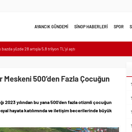
AYANCIK GÜNDEMİ
SİNOP HABERLERİ
SPOR
S
k bazda yüzde 28 artışla 5,8 trilyon TL’yi aştı
cak: Başiskele Kavşağı’nda gece çalışması
lı Toplu İş Sözleşmesi İmzalandı
zını Sahada Tuttu
ür Meskeni 500’den Fazla Çocuğun
h yolculuğu
nsolosu Başkan Vekili Özdemir’i ziyaret etti
rel Değerlerine Tarımsal Destek
ığı 2023 yılından bu yana 500’den fazla otizmli çocuğun
rel Değerlerine Tarımsal Destek
osyal hayata katılımında ve iletişim becerilerinde büyük
izim, Sığacık hepimizin”
enkli dünyasında buluştu