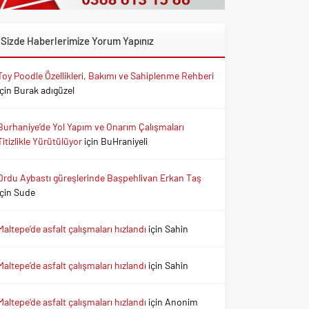
Sizde Haberlerimize Yorum Yapınız
Toy Poodle Özellikleri, Bakımı ve Sahiplenme Rehberi
için
Burak adıgüzel
Burhaniye’de Yol Yapım ve Onarım Çalışmaları
Titizlikle Yürütülüyor
için
BuHraniyeli
Ordu Aybastı güreşlerinde Başpehlivan Erkan Taş
için
Sude
Maltepe’de asfalt çalışmaları hızlandı
için
Sahin
Maltepe’de asfalt çalışmaları hızlandı
için
Sahin
Maltepe’de asfalt çalışmaları hızlandı
için
Anonim