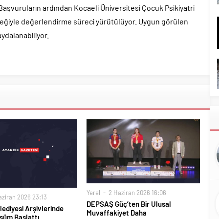
 Başvuruların ardından Kocaeli Üniversitesi Çocuk Psikiyatri
steğiyle değerlendirme süreci yürütülüyor. Uygun görülen
ydalanabiliyor.
Yerel
2 Haziran 2026 16:06
ziran 2026 23:13
DEPSAŞ Güç’ten Bir Ulusal
ediyesi Arşivlerinde
Muvaffakiyet Daha
üşüm Başlattı