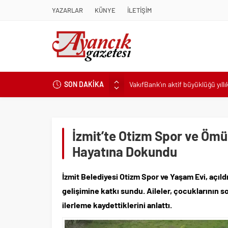
YAZARLAR
KÜNYE
İLETİŞİM
VakıfBank’ın aktif büyüklüğü yıllı
SON DAKİKA
İzmit istikameti trafiğe kapatıla
Burhaniye Belediyesi’nde 2026 Yı
Başkan Aydın Osmangazi’nin Nab
İzmit’te Otizm Spor ve Öm
Mersin’den Kemer’e uzanan terci
Hayatına Dokundu
Kırgız Cumhuriyeti Antalya Başko
Başkan Denizli’den Çeşme’nin Ye
İzmit Belediyesi Otizm Spor ve Yaşam Evi, açıld
Başkan Denizli’den Çeşme’nin Ye
gelişimine katkı sundu. Aileler, çocuklarının s
Sığacık’tan güçlü mesaj: “Deniz b
ilerleme kaydettiklerini anlattı.
Maltepe’de çocuklar kitapların r