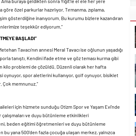
Ama buraya geldikten sonra Yiğit’le el ele her yere
a göre özel parkurlar hazırlıyor. Tırmanma, zıplama,
lişim gösterdiğine inanıyorum. Bu kurumu bizlere kazandıran
nlerimize teşekkür ediyorum.”
ETMEYE BAŞLADI”
Metehan Tavacı’nın annesi Meral Tavacı ise oğlunun yaşadığı
sporla tanıştı. Kendini ifade etme ve göz teması kurma gibi
in kilo problemi de çözüldü. Düzenli olarak her hafta
si oynuyor, spor aletlerini kullanıyor, golf oynuyor, bisiklet
or. Çok memnunuz.”
e aileleri için hizmete sunduğu Otizm Spor ve Yaşam Evi’nde
ur çalışmaları ve duyu bütünleme etkinlikleri
meni, beden eğitimi öğretmenleri ve duyu bütünleme
en bu yana 500’den fazla çocuğa ulaşan merkez, yalnızca