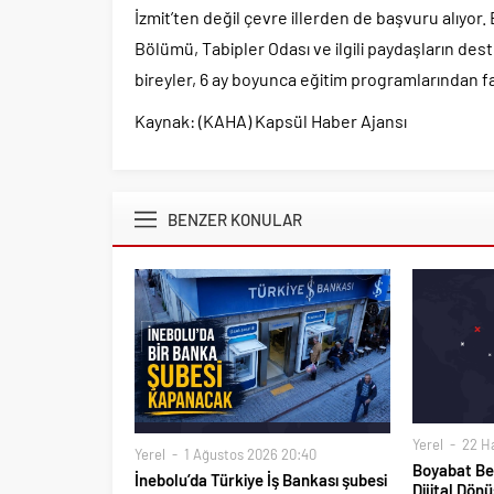
İzmit’ten değil çevre illerden de başvuru alıyor.
Bölümü, Tabipler Odası ve ilgili paydaşların de
bireyler, 6 ay boyunca eğitim programlarından fa
Kaynak: (KAHA) Kapsül Haber Ajansı
BENZER KONULAR
Yerel
22 Ha
Yerel
1 Ağustos 2026 20:40
Boyabat Bel
İnebolu’da Türkiye İş Bankası şubesi
Dijital Dön