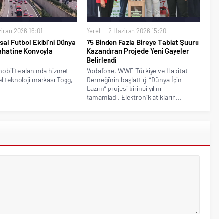
iran 2026 16:01
Yerel
2 Haziran 2026 15:20
sal Futbol Ekibi’ni Dünya
75 Binden Fazla Bireye Tabiat Şuuru
ahatine Konvoyla
Kazandıran Projede Yeni Gayeler
Belirlendi
mobilite alanında hizmet
Vodafone, WWF-Türkiye ve Habitat
l teknoloji markası Togg,
Derneği’nin başlattığı “Dünya İçin
Lazım” projesi birinci yılını
tamamladı. Elektronik atıkların...