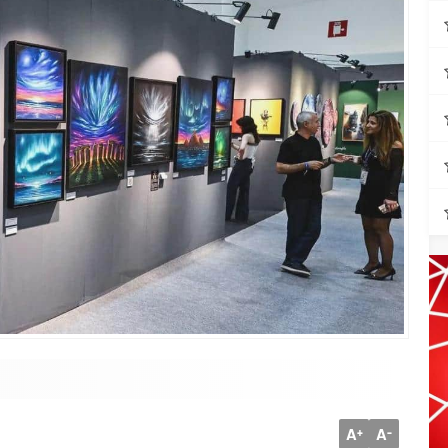
A
A
+
-