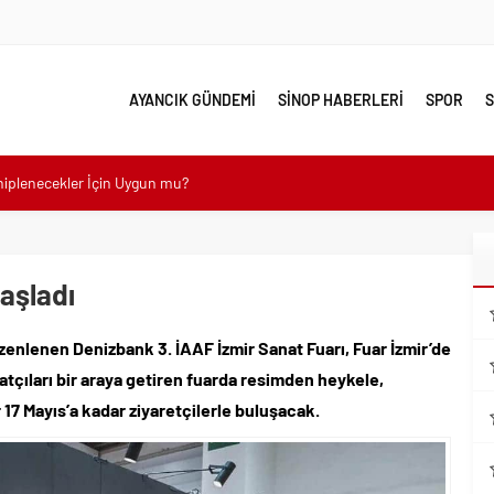
AYANCIK GÜNDEMİ
SİNOP HABERLERİ
SPOR
S
ahiplenecekler İçin Uygun mu?
e yakın takip
linde Yol Bakım ve Onarım Çalışması
aşladı
 Model Ele Alındı
mangazi’de Attı
zenlenen Denizbank 3. İAAF İzmir Sanat Fuarı, Fuar İzmir’de
 Güzelleşiyor
natçıları bir araya getiren fuarda resimden heykele,
leri Nostalji Dolu Klasiklerle Devam Ediyor
7 Mayıs’a kadar ziyaretçilerle buluşacak.
mli Kullanım İpuçları
emmel Yer