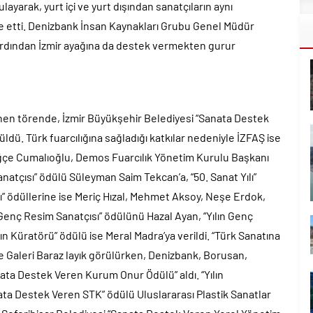
layarak, yurt içi ve yurt dışından sanatçıların aynı
e etti. Denizbank İnsan Kaynakları Grubu Genel Müdür
ardından İzmir ayağına da destek vermekten gurur
lenen törende, İzmir Büyükşehir Belediyesi “Sanata Destek
dü. Türk fuarcılığına sağladığı katkılar nedeniyle İZFAŞ ise
uğçe Cumalıoğlu, Demos Fuarcılık Yönetim Kurulu Başkanı
Sanatçısı” ödülü Süleyman Saim Tekcan’a, “50. Sanat Yılı”
ısı” ödüllerine ise Meriç Hızal, Mehmet Aksoy, Neşe Erdok,
 Genç Resim Sanatçısı” ödülünü Hazal Ayan, “Yılın Genç
lın Küratörü” ödülü ise Meral Madra’ya verildi. “Türk Sanatına
e Galeri Baraz layık görülürken, Denizbank, Borusan,
ta Destek Veren Kurum Onur Ödülü” aldı. “Yılın
ata Destek Veren STK” ödülü Uluslararası Plastik Sanatlar