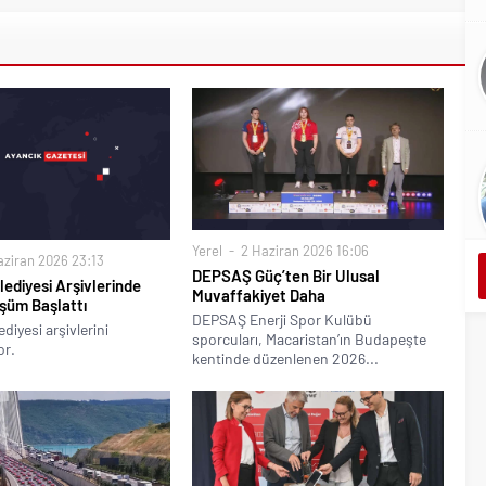
Yerel
2 Haziran 2026 16:06
ziran 2026 23:13
DEPSAŞ Güç’ten Bir Ulusal
ediyesi Arşivlerinde
Muvaffakiyet Daha
üşüm Başlattı
DEPSAŞ Enerji Spor Kulübü
diyesi arşivlerini
sporcuları, Macaristan’ın Budapeşte
or.
kentinde düzenlenen 2026...