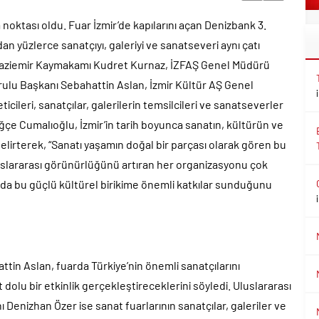
 noktası oldu. Fuar İzmir’de kapılarını açan Denizbank 3.
an yüzlerce sanatçıyı, galeriyi ve sanatseveri aynı çatı
ne, Gaziemir Kaymakamı Kudret Kurnaz, İZFAŞ Genel Müdürü
ulu Başkanı Sebahattin Aslan, İzmir Kültür AŞ Genel
ileri, sanatçılar, galerilerin temsilcileri ve sanatseverler
ğçe Cumalıoğlu, İzmir’in tarih boyunca sanatın, kültürün ve
lirterek, “Sanatı yaşamın doğal bir parçası olarak gören bu
uluslararası görünürlüğünü artıran her organizasyonu çok
n da bu güçlü kültürel birikime önemli katkılar sunduğunu
in Aslan, fuarda Türkiye’nin önemli sanatçılarını
 dolu bir etkinlik gerçekleştireceklerini söyledi. Uluslararası
Denizhan Özer ise sanat fuarlarının sanatçılar, galeriler ve