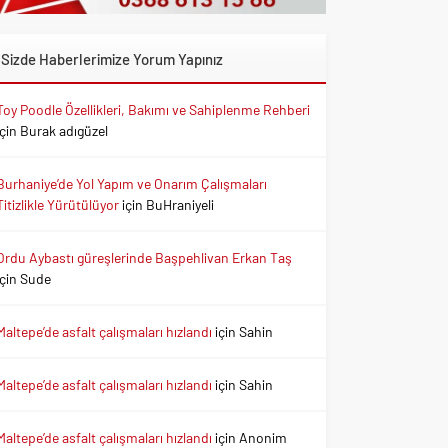
Sizde Haberlerimize Yorum Yapınız
Toy Poodle Özellikleri, Bakımı ve Sahiplenme Rehberi
için
Burak adıgüzel
Burhaniye’de Yol Yapım ve Onarım Çalışmaları
Titizlikle Yürütülüyor
için
BuHraniyeli
Ordu Aybastı güreşlerinde Başpehlivan Erkan Taş
için
Sude
Maltepe’de asfalt çalışmaları hızlandı
için
Sahin
Maltepe’de asfalt çalışmaları hızlandı
için
Sahin
Maltepe’de asfalt çalışmaları hızlandı
için
Anonim