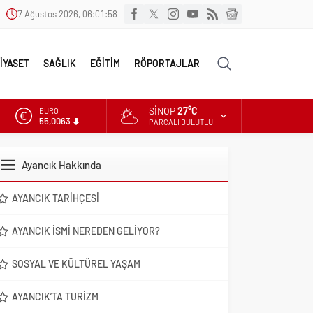
7 Ağustos 2026, 06:01:59
İYASET
SAĞLIK
EĞİTİM
RÖPORTAJLAR
SINOP
27°C
ALTIN
6.543,59
PARÇALI BULUTLU
DOLAR
47,7010
Ayancık Hakkında
EURO
55,0063
AYANCIK TARIHÇESI
AYANCIK İSMI NEREDEN GELIYOR?
SOSYAL VE KÜLTÜREL YAŞAM
AYANCIK’TA TURIZM