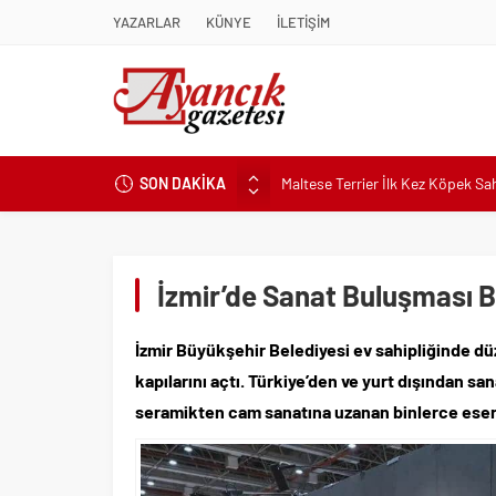
YAZARLAR
KÜNYE
İLETİŞİM
Maltese Terrier İlk Kez Köpek S
SON DAKİKA
Kapadokya Tatilinde Ne Giyilir?
Büyükakın’dan İzmit’in geleceğin
Didim Belediyesi’nden Kent Gene
İzmir’de Sanat Buluşması B
Hastalıktan Ari İşletmelerde Yeni
Kaykay Şampiyonasının Kalbi Os
İzmir Büyükşehir Belediyesi ev sahipliğinde dü
Didim Belediyesi Üretiyor, Didim
kapılarını açtı. Türkiye’den ve yurt dışından sa
Üsküdar’da Açık Hava Sinema Gün
seramikten cam sanatına uzanan binlerce eser 1
Pnömatik Valf Sistemlerinde Veri
Sinop’ta Denize Girilecek 3 Mük