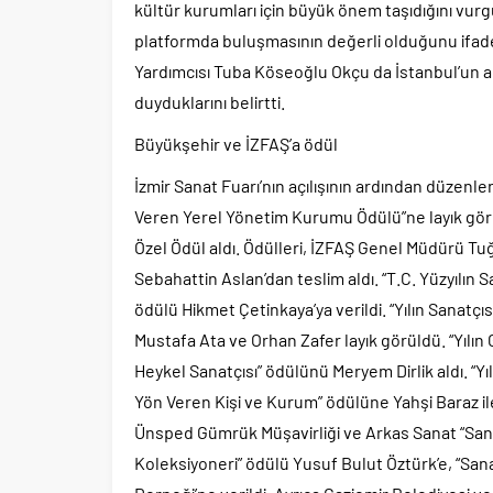
kültür kurumları için büyük önem taşıdığını vurgu
platformda buluşmasının değerli olduğunu ifad
Yardımcısı Tuba Köseoğlu Okçu da İstanbul’un 
duyduklarını belirtti.
Büyükşehir ve İZFAŞ’a ödül
İzmir Sanat Fuarı’nın açılışının ardından düzen
Veren Yerel Yönetim Kurumu Ödülü”ne layık görül
Özel Ödül aldı. Ödülleri, İZFAŞ Genel Müdürü T
Sebahattin Aslan’dan teslim aldı. “T.C. Yüzyılın 
ödülü Hikmet Çetinkaya’ya verildi. “Yılın Sanatç
Mustafa Ata ve Orhan Zafer layık görüldü. “Yılın
Heykel Sanatçısı” ödülünü Meryem Dirlik aldı. “Yı
Yön Veren Kişi ve Kurum” ödülüne Yahşi Baraz il
Ünsped Gümrük Müşavirliği ve Arkas Sanat “Sana
Koleksiyoneri” ödülü Yusuf Bulut Öztürk’e, “San