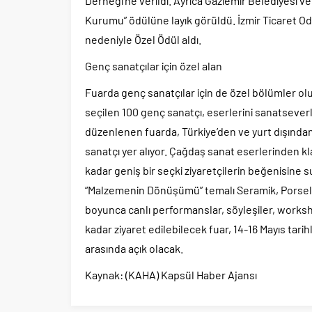
Derneği’ne verildi. Ayrıca Gaziemir Belediyesi 
Kurumu” ödülüne layık görüldü. İzmir Ticaret Oda
nedeniyle Özel Ödül aldı.
Genç sanatçılar için özel alan
Fuarda genç sanatçılar için de özel bölümler ol
seçilen 100 genç sanatçı, eserlerini sanatseverl
düzenlenen fuarda, Türkiye’den ve yurt dışından 12
sanatçı yer alıyor. Çağdaş sanat eserlerinden k
kadar geniş bir seçki ziyaretçilerin beğenisine 
“Malzemenin Dönüşümü” temalı Seramik, Porsele
boyunca canlı performanslar, söyleşiler, worksh
kadar ziyaret edilebilecek fuar, 14-16 Mayıs tarihl
arasında açık olacak.
Kaynak: (KAHA) Kapsül Haber Ajansı