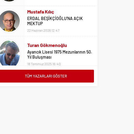
Mustafa Kılıç
ERDAL BEŞİKÇİOĞLU’NA AÇIK
MEKTUP
22 Haziran 2026 12:47
Turan Gökmenoğlu
Ayancık Lisesi 1975 Mezunlarının 50.
Yıl Buluşması
18 Temmuz 2025 16:40
Adil Yıldız
Bu Sene Fenerbahçe Ülke Puanlarını
TÜM YAZARLARI GÖSTER
Sırtladı
1 Eylül 2023 15:10
Ali Oral
Üniversite Tercihleri İçin Öneriler
2 Ağustos 2023 16:03