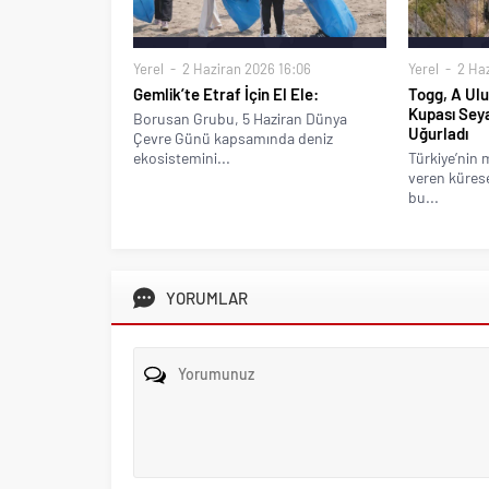
Yerel
2 Haziran 2026 16:06
Yerel
2 Haz
Gemlik’te Etraf İçin El Ele:
Togg, A Ulu
Kupası Sey
Borusan Grubu, 5 Haziran Dünya
Uğurladı
Çevre Günü kapsamında deniz
ekosistemini...
Türkiye’nin 
veren kürese
bu...
YORUMLAR