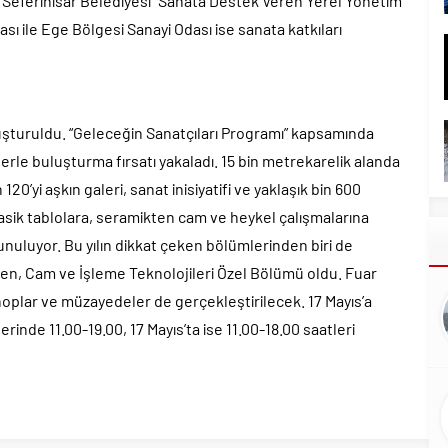
ve Seferihisar Belediyesi “Sanata Destek Veren Yerel Yönetim
sı ile Ege Bölgesi Sanayi Odası ise sanata katkıları
uşturuldu. “Geleceğin Sanatçıları Programı” kapsamında
erle buluşturma fırsatı yakaladı. 15 bin metrekarelik alanda
0’yi aşkın galeri, sanat inisiyatifi ve yaklaşık bin 600
lasik tablolara, seramikten cam ve heykel çalışmalarına
sunuluyor. Bu yılın dikkat çeken bölümlerinden biri de
n, Cam ve İşleme Teknolojileri Özel Bölümü oldu. Fuar
oplar ve müzayedeler de gerçekleştirilecek. 17 Mayıs’a
erinde 11.00-19.00, 17 Mayıs’ta ise 11.00-18.00 saatleri