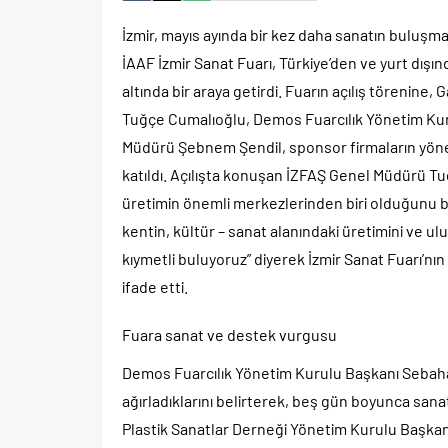
İzmir, mayıs ayında bir kez daha sanatın buluşma
İAAF İzmir Sanat Fuarı, Türkiye’den ve yurt dışınd
altında bir araya getirdi. Fuarın açılış töreni
Tuğçe Cumalıoğlu, Demos Fuarcılık Yönetim Kur
Müdürü Şebnem Şendil, sponsor firmaların yönetic
katıldı. Açılışta konuşan İZFAŞ Genel Müdürü Tu
üretimin önemli merkezlerinden biri olduğunu be
kentin, kültür – sanat alanındaki üretimini ve 
kıymetli buluyoruz” diyerek İzmir Sanat Fuarı’nı
ifade etti.
Fuara sanat ve destek vurgusu
Demos Fuarcılık Yönetim Kurulu Başkanı Sebahatt
ağırladıklarını belirterek, beş gün boyunca sanat
Plastik Sanatlar Derneği Yönetim Kurulu Başkanı 