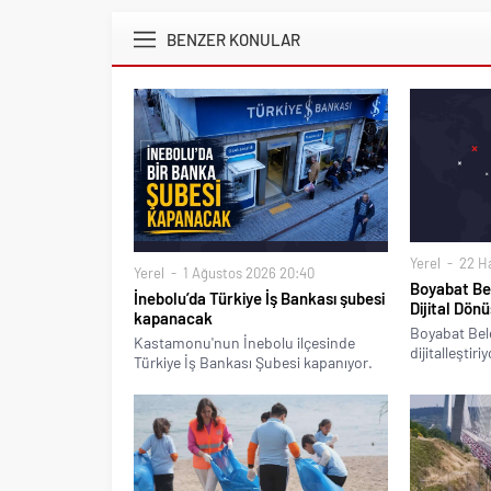
BENZER KONULAR
Yerel
22 Ha
Yerel
1 Ağustos 2026 20:40
Boyabat Bel
İnebolu’da Türkiye İş Bankası şubesi
Dijital Dön
kapanacak
Boyabat Bele
Kastamonu'nun İnebolu ilçesinde
dijitalleştiriy
Türkiye İş Bankası Şubesi kapanıyor.