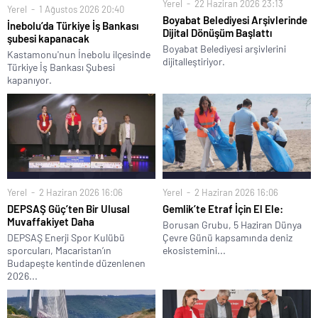
Yerel
22 Haziran 2026 23:13
Yerel
1 Ağustos 2026 20:40
Boyabat Belediyesi Arşivlerinde
İnebolu’da Türkiye İş Bankası
Dijital Dönüşüm Başlattı
şubesi kapanacak
Boyabat Belediyesi arşivlerini
Kastamonu'nun İnebolu ilçesinde
dijitalleştiriyor.
Türkiye İş Bankası Şubesi
kapanıyor.
Yerel
2 Haziran 2026 16:06
Yerel
2 Haziran 2026 16:06
DEPSAŞ Güç’ten Bir Ulusal
Gemlik’te Etraf İçin El Ele:
Muvaffakiyet Daha
Borusan Grubu, 5 Haziran Dünya
DEPSAŞ Enerji Spor Kulübü
Çevre Günü kapsamında deniz
sporcuları, Macaristan’ın
ekosistemini...
Budapeşte kentinde düzenlenen
2026...