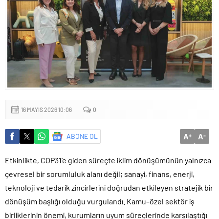
mu?
16 MAYIS 2026 10:06
0
A
A
ABONE OL
+
-
Etkinlikte, COP31’e giden süreçte iklim dönüşümünün yalnızca
çevresel bir sorumluluk alanı değil; sanayi, finans, enerji,
teknoloji ve tedarik zincirlerini doğrudan etkileyen stratejik bir
dönüşüm başlığı olduğu vurgulandı. Kamu–özel sektör iş
birliklerinin önemi, kurumların uyum süreçlerinde karşılaştığı