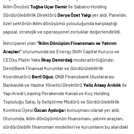
İklim Öncüsü
Tuğba Uçar Demir
ile Sabancı Holding
Sürdürülebilirlik Direktörü
Derya Özet Yalgı
yer aldı. Panelde,
özel sektörün iklim dönüşümü yolculuğunda karşılaştığı
yapısal, stratejik ve operasyonel zorluklar değerlendirildi.
İkinci panel olan
“İklim Dönüşüm Finansmanı ve Yatırım
Araçları”
oturumunda ise Energy Shift Capital Kurucu ve
CEO’su Platin Yaka
İlkay Demirdağ
moderatörlüğünde;
DenizBank Finansal Kurumlar ve Sürdürülebilirlik
Koordinatörü
Beril Oğuz
, QNB Finansbank Uluslararası
Bankacılık ve Hazine Yönetici Direktörü
Yeliz Ataay Arıkök
ile
Yapı Kredi Leasing Perakende Kanalı ve Koç Holding
Topluluğu Satış, İş Geliştirme Müdürü ve Sürdürülebilirlik
Komitesi Üyesi
Özcan Aydoğa
n konuşmacı olarak yer aldı.
Oturumda, iklim dönüşümünün finansmanı, yatırım araçları,
sürdürülebilir finansman modelleri ve kurumların bu alandaki