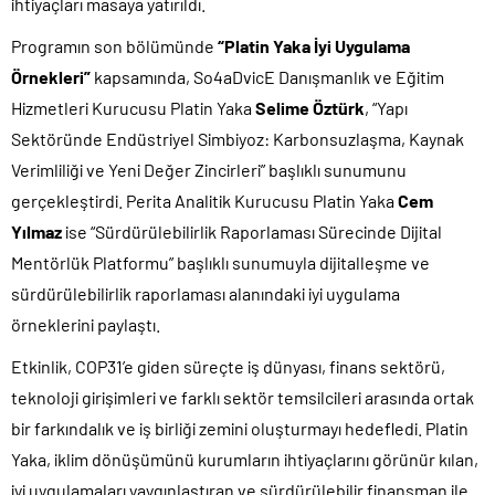
ihtiyaçları masaya yatırıldı.
Programın son bölümünde
“Platin Yaka İyi Uygulama
Örnekleri”
kapsamında, So4aDvicE Danışmanlık ve Eğitim
Hizmetleri Kurucusu Platin Yaka
Selime
Öztürk
, “Yapı
Sektöründe Endüstriyel Simbiyoz: Karbonsuzlaşma, Kaynak
Verimliliği ve Yeni Değer Zincirleri” başlıklı sunumunu
gerçekleştirdi. Perita Analitik Kurucusu Platin Yaka
Cem
Yılmaz
ise “Sürdürülebilirlik Raporlaması Sürecinde Dijital
Mentörlük Platformu” başlıklı sunumuyla dijitalleşme ve
sürdürülebilirlik raporlaması alanındaki iyi uygulama
örneklerini paylaştı.
Etkinlik, COP31’e giden süreçte iş dünyası, finans sektörü,
teknoloji girişimleri ve farklı sektör temsilcileri arasında ortak
bir farkındalık ve iş birliği zemini oluşturmayı hedefledi. Platin
Yaka, iklim dönüşümünü kurumların ihtiyaçlarını görünür kılan,
iyi uygulamaları yaygınlaştıran ve sürdürülebilir finansman ile