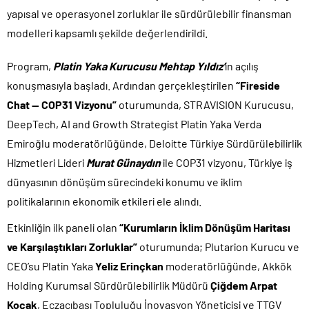
yapısal ve operasyonel zorluklar ile sürdürülebilir finansman
modelleri kapsamlı şekilde değerlendirildi.
Program,
Platin Yaka Kurucusu Mehtap Yıldız’
ın açılış
konuşmasıyla başladı. Ardından gerçekleştirilen
“Fireside
Chat — COP31 Vizyonu”
oturumunda, STRAVISION Kurucusu,
DeepTech, AI and Growth Strategist Platin Yaka Verda
Emiroğlu moderatörlüğünde, Deloitte Türkiye Sürdürülebilirlik
Hizmetleri Lideri
Murat Günaydın
ile COP31 vizyonu, Türkiye iş
dünyasının dönüşüm sürecindeki konumu ve iklim
politikalarının ekonomik etkileri ele alındı.
Etkinliğin ilk paneli olan
“Kurumların İklim Dönüşüm Haritası
ve Karşılaştıkları Zorluklar”
oturumunda; Plutarion Kurucu ve
CEO’su Platin Yaka
Yeliz Erinçkan
moderatörlüğünde, Akkök
Holding Kurumsal Sürdürülebilirlik Müdürü
Çiğdem Arpat
Koçak
, Eczacıbaşı Topluluğu İnovasyon Yöneticisi ve TTGV