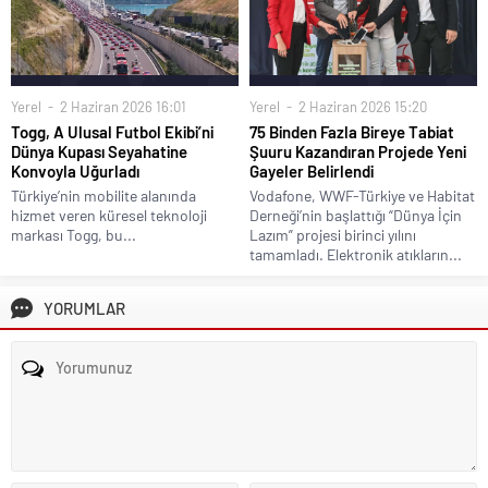
Yerel
2 Haziran 2026 16:01
Yerel
2 Haziran 2026 15:20
Togg, A Ulusal Futbol Ekibi’ni
75 Binden Fazla Bireye Tabiat
Dünya Kupası Seyahatine
Şuuru Kazandıran Projede Yeni
Konvoyla Uğurladı
Gayeler Belirlendi
Türkiye’nin mobilite alanında
Vodafone, WWF-Türkiye ve Habitat
hizmet veren küresel teknoloji
Derneği’nin başlattığı “Dünya İçin
markası Togg, bu...
Lazım” projesi birinci yılını
tamamladı. Elektronik atıkların...
YORUMLAR