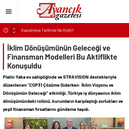
Kapadokya Tatilinde Ne Giyilir?
Büyükakın’dan İzmit’in geleceğine yakın takip
İklim Dönüşümünün Geleceği ve
Didim Belediyesi’nden Kent Genelinde Yol Bakım ve Onarım
Çalışması
Finansman Modelleri Bu Aktiflikte
Hastalıktan Ari İşletmelerde Yeni Model Ele Alındı
Konuşuldu
Kaykay Şampiyonasının Kalbi Osmangazi’de Attı
Platin Yaka ev sahipliğinde ve STRAVISION destekleriyle
Didim Belediyesi Üretiyor, Didim Güzelleşiyor
düzenlenen “COP31 Çözüme Giderken: İklim Vizyonu ve
Üsküdar’da Açık Hava Sinema Günleri Nostalji Dolu
Dönüşümün Geleceği” etkinliği, Türkiye iş dünyasının iklim
Klasiklerle Devam Ediyor
dönüşümündeki rolünü, kurumların karşılaştığı zorlukları ve
Başkan Çerçioğlu’nun Sağlık Yatırımlarından Her Gün
Yüzlerce Vatandaş Faydalanıyor
yeşil finansman fırsatlarını gündeme taşıdı.
Sinop’ta Denize Girilecek 3 Mükemmel Yer
Maltese Terrier İlk Kez Köpek Sahiplenecekler İçin Uygun