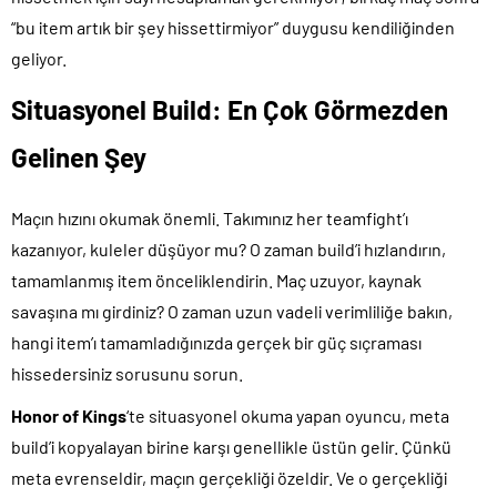
“bu item artık bir şey hissettirmiyor” duygusu kendiliğinden
geliyor.
Situasyonel Build: En Çok Görmezden
Gelinen Şey
Maçın hızını okumak önemli. Takımınız her teamfight’ı
kazanıyor, kuleler düşüyor mu? O zaman build’i hızlandırın,
tamamlanmış item önceliklendirin. Maç uzuyor, kaynak
savaşına mı girdiniz? O zaman uzun vadeli verimliliğe bakın,
hangi item’ı tamamladığınızda gerçek bir güç sıçraması
hissedersiniz sorusunu sorun.
Honor of Kings
‘te situasyonel okuma yapan oyuncu, meta
build’i kopyalayan birine karşı genellikle üstün gelir. Çünkü
meta evrenseldir, maçın gerçekliği özeldir. Ve o gerçekliği