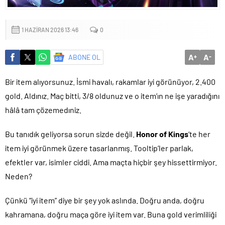
Küçük işletmeler büyük siber risklerle karşı karşıya
1 HAZIRAN 2026 13:46
0
A
A
ABONE OL
+
-
Bir item alıyorsunuz. İsmi havalı, rakamlar iyi görünüyor, 2.400
gold. Aldınız. Maç bitti, 3/8 oldunuz ve o item’ın ne işe yaradığını
hâlâ tam çözemedıniz.
Bu tanıdık geliyorsa sorun sizde değil.
Honor of Kings
‘te her
item iyi görünmek üzere tasarlanmış. Tooltip’ler parlak,
efektler var, isimler ciddi. Ama maçta hiçbir şey hissettirmiyor.
Neden?
Çünkü “iyi item” diye bir şey yok aslında. Doğru anda, doğru
kahramana, doğru maça göre iyi item var. Buna gold verimliliği