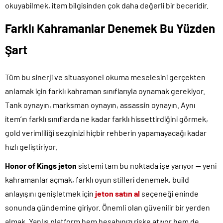
okuyabilmek, item bilgisinden çok daha değerli bir beceridir.
Farklı Kahramanlar Denemek Bu Yüzden
Şart
Tüm bu sinerji ve situasyonel okuma meselesini gerçekten
anlamak için farklı kahraman sınıflarıyla oynamak gerekiyor.
Tank oynayın, marksman oynayın, assassin oynayın. Aynı
item’ın farklı sınıflarda ne kadar farklı hissettirdiğini görmek,
gold verimliliği sezginizi hiçbir rehberin yapamayacağı kadar
hızlı geliştiriyor.
Honor of Kings jeton
sistemi tam bu noktada işe yarıyor — yeni
kahramanlar açmak, farklı oyun stilleri denemek, build
anlayışını genişletmek için
jeton satın al
seçeneği eninde
sonunda gündemine giriyor. Önemli olan güvenilir bir yerden
almak. Yanlış platform hem hesabınızı riske atıyor hem de