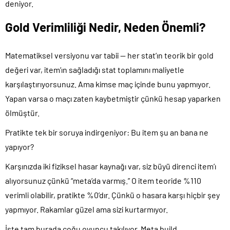
deniyor.
Gold Verimliliği Nedir, Neden Önemli?
Matematiksel versiyonu var tabii — her stat’ın teorik bir gold
değeri var, item’ın sağladığı stat toplamını maliyetle
karşılaştırıyorsunuz. Ama kimse maç içinde bunu yapmıyor.
Yapan varsa o maçı zaten kaybetmiştir çünkü hesap yaparken
ölmüştür.
Pratikte tek bir soruya indirgeniyor: Bu item şu an bana ne
yapıyor?
Karşınızda iki fiziksel hasar kaynağı var, siz büyü direnci item’ı
alıyorsunuz çünkü “meta’da varmış.” O item teoride %110
verimli olabilir, pratikte %0’dır. Çünkü o hasara karşı hiçbir şey
yapmıyor. Rakamlar güzel ama sizi kurtarmıyor.
İşte tam burada çoğu oyuncu takılıyor. Meta build