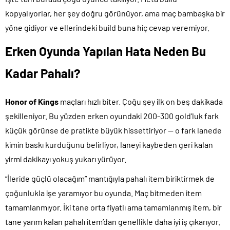
kopyalıyorlar, her şey doğru görünüyor, ama maç bambaşka bir
yöne gidiyor ve ellerindeki build buna hiç cevap veremiyor.
Erken Oyunda Yapılan Hata Neden Bu
Kadar Pahalı?
Honor of Kings
maçları hızlı biter. Çoğu şey ilk on beş dakikada
şekilleniyor. Bu yüzden erken oyundaki 200-300 gold’luk fark
küçük görünse de pratikte büyük hissettiriyor — o fark lanede
kimin baskı kurduğunu belirliyor, laneyi kaybeden geri kalan
yirmi dakikayı yokuş yukarı yürüyor.
“İleride güçlü olacağım” mantığıyla pahalı item biriktirmek de
çoğunlukla işe yaramıyor bu oyunda. Maç bitmeden item
tamamlanmıyor. İki tane orta fiyatlı ama tamamlanmış item, bir
tane yarım kalan pahalı item’dan genellikle daha iyi iş çıkarıyor.