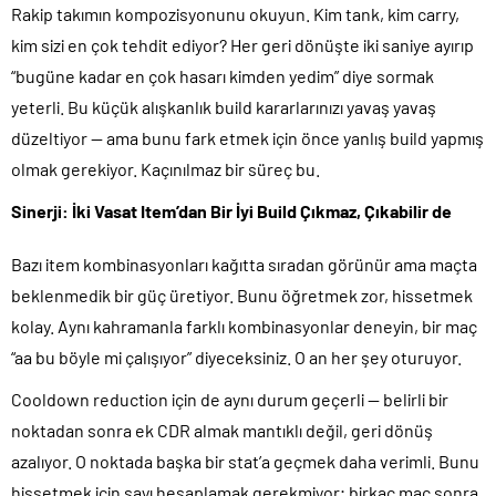
Rakip takımın kompozisyonunu okuyun. Kim tank, kim carry,
kim sizi en çok tehdit ediyor? Her geri dönüşte iki saniye ayırıp
“bugüne kadar en çok hasarı kimden yedim” diye sormak
yeterli. Bu küçük alışkanlık build kararlarınızı yavaş yavaş
düzeltiyor — ama bunu fark etmek için önce yanlış build yapmış
olmak gerekiyor. Kaçınılmaz bir süreç bu.
Sinerji: İki Vasat Item’dan Bir İyi Build Çıkmaz, Çıkabilir de
Bazı item kombinasyonları kağıtta sıradan görünür ama maçta
beklenmedik bir güç üretiyor. Bunu öğretmek zor, hissetmek
kolay. Aynı kahramanla farklı kombinasyonlar deneyin, bir maç
“aa bu böyle mi çalışıyor” diyeceksiniz. O an her şey oturuyor.
Cooldown reduction için de aynı durum geçerli — belirli bir
noktadan sonra ek CDR almak mantıklı değil, geri dönüş
azalıyor. O noktada başka bir stat’a geçmek daha verimli. Bunu
hissetmek için sayı hesaplamak gerekmiyor; birkaç maç sonra