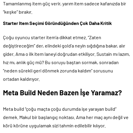
Tamamlanmış item güç verir, yarım item sadece kafanızda bir
“keşke” bırakır.
Starter Item Seçimi Göründüğünden Çok Daha Kritik
Çoğu oyuncu starter item’a dikkat etmez. “Zaten
değiştireceğim” der, elindeki gold’a neyin sığdığına bakar, alır
gider. Ama o ilk item laneyi doğrudan etkiliyor. Sustain mı lazım,
hız mı, anlık güç mü? Bu soruyu baştan sormak, sonradan
“neden sürekli geri dönmek zorunda kaldım” sorusunu
ortadan kaldırıyor.
Meta Build Neden Bazen İşe Yaramaz?
Meta build “çoğu maçta çoğu durumda işe yarayan build”
demek. Makul bir başlangıç noktası. Ama her maç aynı değil ve
körü körüne uygulamak sizi tahmin edilebilir kılıyor.