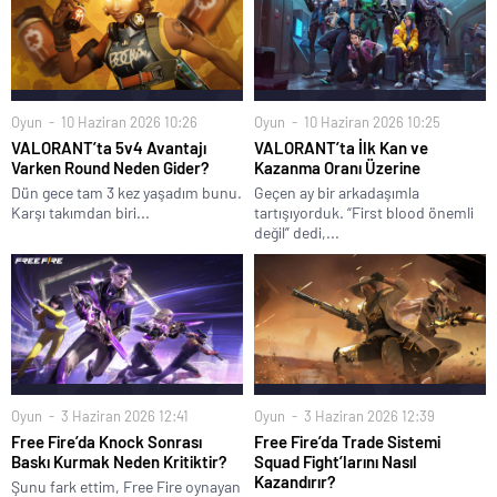
Oyun
10 Haziran 2026 10:26
Oyun
10 Haziran 2026 10:25
VALORANT’ta 5v4 Avantajı
VALORANT’ta İlk Kan ve
Varken Round Neden Gider?
Kazanma Oranı Üzerine
Dün gece tam 3 kez yaşadım bunu.
Geçen ay bir arkadaşımla
Karşı takımdan biri...
tartışıyorduk. “First blood önemli
değil” dedi,...
Oyun
3 Haziran 2026 12:41
Oyun
3 Haziran 2026 12:39
Free Fire’da Knock Sonrası
Free Fire’da Trade Sistemi
Baskı Kurmak Neden Kritiktir?
Squad Fight’larını Nasıl
Kazandırır?
Şunu fark ettim, Free Fire oynayan