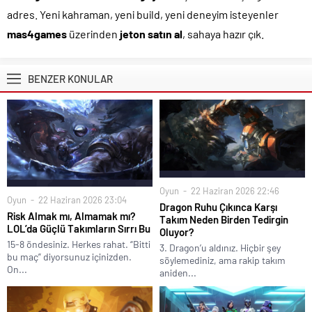
adres. Yeni kahraman, yeni build, yeni deneyim isteyenler
mas4games
üzerinden
jeton satın al
, sahaya hazır çık.
BENZER KONULAR
Oyun
22 Haziran 2026 22:46
Oyun
22 Haziran 2026 23:04
Dragon Ruhu Çıkınca Karşı
Risk Almak mı, Almamak mı?
Takım Neden Birden Tedirgin
LOL’da Güçlü Takımların Sırrı Bu
Oluyor?
15-8 öndesiniz. Herkes rahat. “Bitti
3. Dragon’u aldınız. Hiçbir şey
bu maç” diyorsunuz içinizden.
söylemediniz, ama rakip takım
On...
aniden...