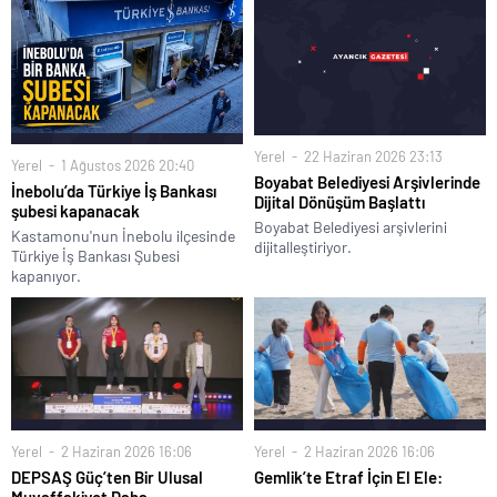
Yerel
22 Haziran 2026 23:13
Yerel
1 Ağustos 2026 20:40
Boyabat Belediyesi Arşivlerinde
İnebolu’da Türkiye İş Bankası
Dijital Dönüşüm Başlattı
şubesi kapanacak
Boyabat Belediyesi arşivlerini
Kastamonu'nun İnebolu ilçesinde
dijitalleştiriyor.
Türkiye İş Bankası Şubesi
kapanıyor.
Yerel
2 Haziran 2026 16:06
Yerel
2 Haziran 2026 16:06
DEPSAŞ Güç’ten Bir Ulusal
Gemlik’te Etraf İçin El Ele:
Muvaffakiyet Daha