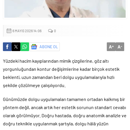
Yapıldı
6 MAYIS 2026 14:06
0
A
A
ABONE OL
+
-
Yüzdeki hacim kayıplarından mimik çizgilerine, göz altı
yorgunluğundan kontur değişimlerine kadar birçok estetik
beklenti, uzun zamandan beri dolgu uygulamalarıyla hızlı
şekilde çözülmeye çalışılıyordu.
Günümüzde dolgu uygulamaları tamamen ortadan kalkmış bir
yöntem değil, ancak artık her estetik sorunun standart cevabı
olarak görülmüyor. Doğru hastada, doğru anatomik analizle ve
doğru teknikle uygulanmak şartıyla, dolgu hâlâ yüzün