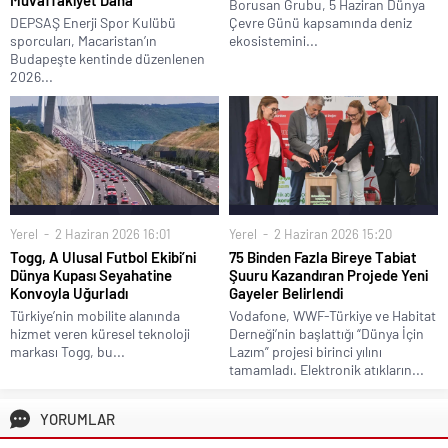
Borusan Grubu, 5 Haziran Dünya
DEPSAŞ Enerji Spor Kulübü
Çevre Günü kapsamında deniz
sporcuları, Macaristan’ın
ekosistemini...
Budapeşte kentinde düzenlenen
2026...
Yerel
2 Haziran 2026 16:01
Yerel
2 Haziran 2026 15:20
Togg, A Ulusal Futbol Ekibi’ni
75 Binden Fazla Bireye Tabiat
Dünya Kupası Seyahatine
Şuuru Kazandıran Projede Yeni
Konvoyla Uğurladı
Gayeler Belirlendi
Türkiye’nin mobilite alanında
Vodafone, WWF-Türkiye ve Habitat
hizmet veren küresel teknoloji
Derneği’nin başlattığı “Dünya İçin
markası Togg, bu...
Lazım” projesi birinci yılını
tamamladı. Elektronik atıkların...
YORUMLAR