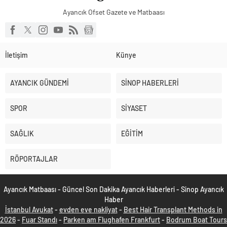
Ayancık Ofset Gazete ve Matbaası
İletişim
Künye
AYANCIK GÜNDEMİ
SİNOP HABERLERİ
SPOR
SİYASET
SAĞLIK
EĞİTİM
RÖPORTAJLAR
Ayancık Matbaası - Güncel Son Dakika Ayancık Haberleri - Sinop Ayancık
Haber
İstanbul Avukat
-
evden eve nakliyat
-
Best Hair Transplant Methods in
2026
-
Fuar Standı
-
Parken am Flughafen Frankfurt
-
Bodrum Boat Tours