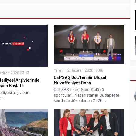
Yerel
2 Haziran 2026 16:06
ziran 2026 23:13
DEPSAŞ Güç’ten Bir Ulusal
ediyesi Arşivlerinde
Muvaffakiyet Daha
üşüm Başlattı
DEPSAŞ Enerji Spor Kulübü
diyesi arşivlerini
sporcuları, Macaristan’ın Budapeşte
or.
kentinde düzenlenen 2026...