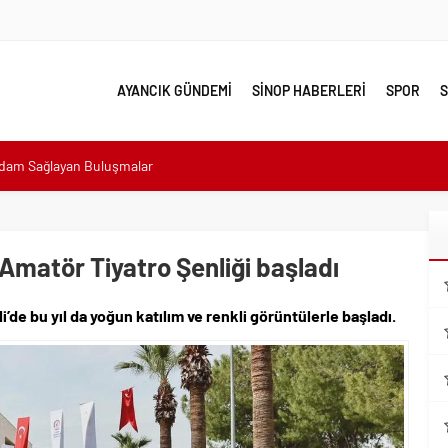
AYANCIK GÜNDEMİ
SİNOP HABERLERİ
SPOR
S
hdam Sağlayan Buluşmalar
sı: “Halkımızın içinde, Bornova’nın hizmetindeyiz”
n atıldı
 Minik Ev Sahiplerine Sahip Çıkmaya Devam Edeceğiz”
ı Amatör Tiyatro Şenliği başladı
n Her Noktasında Gece Gündüz Sahadayız”
i’de bu yıl da yoğun katılım ve renkli görüntülerle başladı.
emalı Ödüllü Resim, Şiir ve Kompozisyon Yarışması
ımızın Üretim Gücünü Destekliyoruz”
eri yalnız bırakılmadı
lerle karşı karşıya