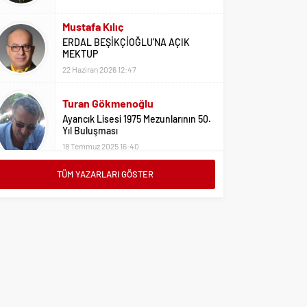
Mustafa Kılıç
ERDAL BEŞİKÇİOĞLU’NA AÇIK
MEKTUP
22 Haziran 2026 12:47
Turan Gökmenoğlu
Ayancık Lisesi 1975 Mezunlarının 50.
Yıl Buluşması
18 Temmuz 2025 16:40
Adil Yıldız
TÜM YAZARLARI GÖSTER
Bu Sene Fenerbahçe Ülke Puanlarını
Sırtladı
1 Eylül 2023 15:10
Ali Oral
Üniversite Tercihleri İçin Öneriler
2 Ağustos 2023 16:03