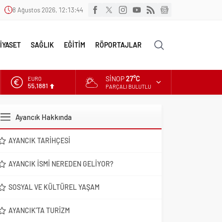
8 Ağustos 2026, 12:13:45
İYASET
SAĞLIK
EĞİTİM
RÖPORTAJLAR
SINOP
27°C
ALTIN
6.660,55
PARÇALI BULUTLU
DOLAR
47,7111
Ayancık Hakkında
EURO
55,1881
AYANCIK TARIHÇESI
AYANCIK İSMI NEREDEN GELIYOR?
SOSYAL VE KÜLTÜREL YAŞAM
AYANCIK’TA TURIZM