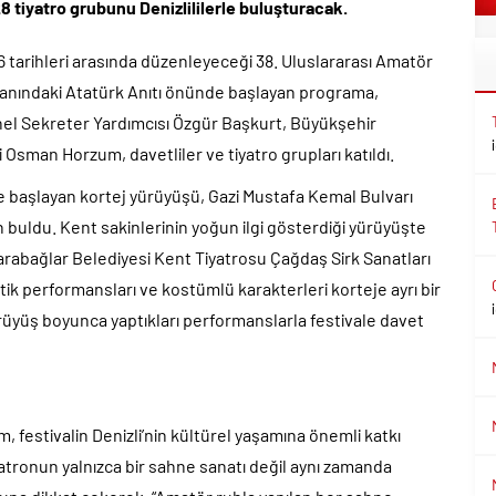
8 tiyatro grubunu Denizlililerle buluşturacak.
6 tarihleri arasında düzenleyeceği 38. Uluslararası Amatör
iği yanındaki Atatürk Anıtı önünde başlayan programa,
nel Sekreter Yardımcısı Özgür Başkurt, Büyükşehir
i Osman Horzum, davetliler ve tiyatro grupları katıldı.
e başlayan kortej yürüyüşü, Gazi Mustafa Kemal Bulvarı
 buldu. Kent sakinlerinin yoğun ilgi gösterdiği yürüyüşte
rabağlar Belediyesi Kent Tiyatrosu Çağdaş Sirk Sanatları
tik performansları ve kostümlü karakterleri korteje ayrı bir
yürüyüş boyunca yaptıkları performanslarla festivale davet
, festivalin Denizli’nin kültürel yaşamına önemli katkı
ronun yalnızca bir sahne sanatı değil aynı zamanda