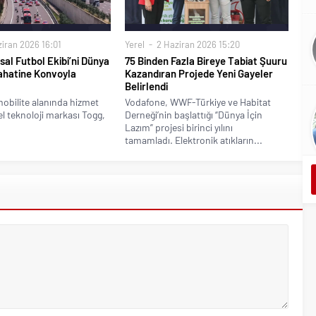
iran 2026 16:01
Yerel
2 Haziran 2026 15:20
sal Futbol Ekibi’ni Dünya
75 Binden Fazla Bireye Tabiat Şuuru
ahatine Konvoyla
Kazandıran Projede Yeni Gayeler
Belirlendi
mobilite alanında hizmet
Vodafone, WWF-Türkiye ve Habitat
l teknoloji markası Togg,
Derneği’nin başlattığı “Dünya İçin
Lazım” projesi birinci yılını
tamamladı. Elektronik atıkların...