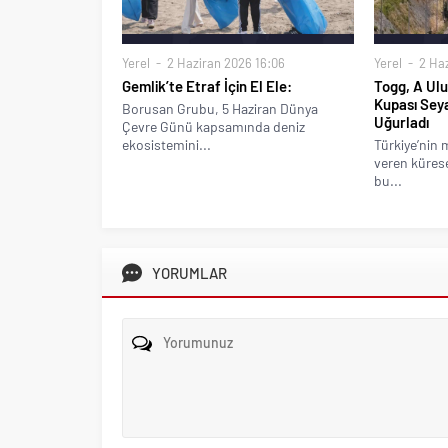
Yerel
2 Haziran 2026 16:06
Yerel
2 Haz
Gemlik’te Etraf İçin El Ele:
Togg, A Ulu
Kupası Sey
Borusan Grubu, 5 Haziran Dünya
Uğurladı
Çevre Günü kapsamında deniz
ekosistemini...
Türkiye’nin 
veren kürese
bu...
YORUMLAR