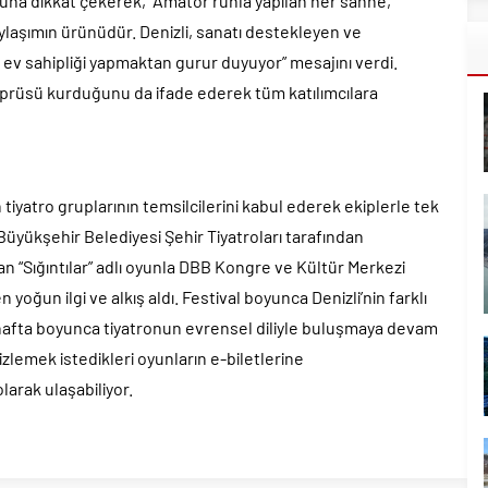
uğuna dikkat çekerek, “Amatör ruhla yapılan her sahne,
ylaşımın ürünüdür. Denizli, sanatı destekleyen ve
ev sahipliği yapmaktan gurur duyuyor” mesajını verdi.
 köprüsü kurduğunu da ifade ederek tüm katılımcılara
iyatro gruplarının temsilcilerini kabul ederek ekiplerle tek
i Büyükşehir Belediyesi Şehir Tiyatroları tarafından
 “Sığıntılar” adlı oyunla DBB Kongre ve Kültür Merkezi
n yoğun ilgi ve alkış aldı. Festival boyunca Denizli’nin farklı
hafta boyunca tiyatronun evrensel diliyle buluşmaya devam
izlemek istedikleri oyunların e-biletlerine
larak ulaşabiliyor.