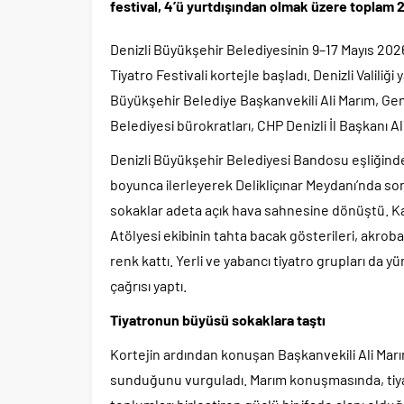
festival, 4’ü yurtdışından olmak üzere toplam 2
Denizli Büyükşehir Belediyesinin 9–17 Mayıs 202
Tiyatro Festivali kortejle başladı. Denizli Valil
Büyükşehir Belediye Başkanvekili Ali Marım, Ge
Belediyesi bürokratları, CHP Denizli İl Başkanı Al
Denizli Büyükşehir Belediyesi Bandosu eşliğind
boyunca ilerleyerek Delikliçınar Meydanı’nda son
sokaklar adeta açık hava sahnesine dönüştü. Ka
Atölyesi ekibinin tahta bacak gösterileri, akroba
renk kattı. Yerli ve yabancı tiyatro grupları da 
çağrısı yaptı.
Tiyatronun büyüsü sokaklara taştı
Kortejin ardından konuşan Başkanvekili Ali Marım
sunduğunu vurguladı. Marım konuşmasında, tiyat