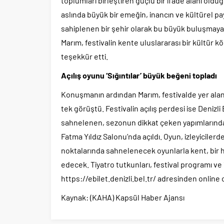
toplumları birleştiren güçlü bir ifade alanı old
aslında büyük bir emeğin, inancın ve kültürel pa
sahiplenen bir şehir olarak bu büyük buluşmaya 
Marım, festivalin kente uluslararası bir kültür
teşekkür etti.
Açılış oyunu ‘Sığıntılar’ büyük beğeni topladı
Konuşmanın ardından Marım, festivalde yer alan t
tek görüştü. Festivalin açılış perdesi ise Denizl
sahnelenen, sezonun dikkat çeken yapımlarından
Fatma Yıldız Salonu’nda açıldı. Oyun, izleyicilerde
noktalarında sahnelenecek oyunlarla kent, bir 
edecek. Tiyatro tutkunları, festival programı ve 
https://ebilet.denizli.bel.tr/ adresinden online o
Kaynak: (KAHA) Kapsül Haber Ajansı