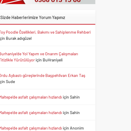
Sizde Haberlerimize Yorum Yapınız
Toy Poodle Özellikleri, Bakımı ve Sahiplenme Rehberi
için
Burak adıgüzel
Burhaniye’de Yol Yapım ve Onarım Çalışmaları
Titizlikle Yürütülüyor
için
BuHraniyeli
Ordu Aybastı güreşlerinde Başpehlivan Erkan Taş
için
Sude
Maltepe’de asfalt çalışmaları hızlandı
için
Sahin
Maltepe’de asfalt çalışmaları hızlandı
için
Sahin
Maltepe’de asfalt çalışmaları hızlandı
için
Anonim