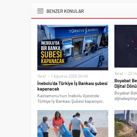
BENZER KONULAR
Yerel
22 Ha
Yerel
1 Ağustos 2026 20:40
Boyabat Bel
İnebolu’da Türkiye İş Bankası şubesi
Dijital Dön
kapanacak
Boyabat Bele
Kastamonu'nun İnebolu ilçesinde
dijitalleştiriy
Türkiye İş Bankası Şubesi kapanıyor.