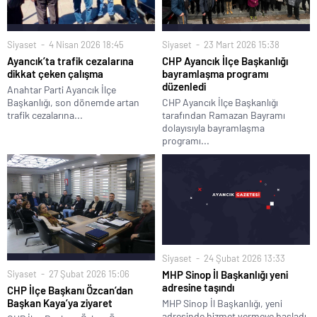
Siyaset
23 Mart 2026 15:38
Siyaset
4 Nisan 2026 18:45
CHP Ayancık İlçe Başkanlığı
Ayancık’ta trafik cezalarına
bayramlaşma programı
dikkat çeken çalışma
düzenledi
Anahtar Parti Ayancık İlçe
CHP Ayancık İlçe Başkanlığı
Başkanlığı, son dönemde artan
tarafından Ramazan Bayramı
trafik cezalarına...
dolayısıyla bayramlaşma
programı...
Siyaset
24 Şubat 2026 13:33
Siyaset
27 Şubat 2026 15:06
MHP Sinop İl Başkanlığı yeni
adresine taşındı
CHP İlçe Başkanı Özcan’dan
Başkan Kaya’ya ziyaret
MHP Sinop İl Başkanlığı, yeni
adresinde hizmet vermeye başladı.