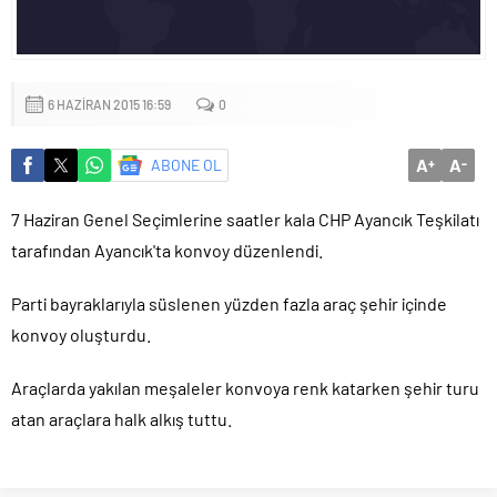
mu?
6 HAZIRAN 2015 16:59
0
A
A
ABONE OL
+
-
7 Haziran Genel Seçimlerine saatler kala CHP Ayancık Teşkilatı
tarafından Ayancık'ta konvoy düzenlendi.
Parti bayraklarıyla süslenen yüzden fazla araç şehir içinde
konvoy oluşturdu.
Araçlarda yakılan meşaleler konvoya renk katarken şehir turu
atan araçlara halk alkış tuttu.