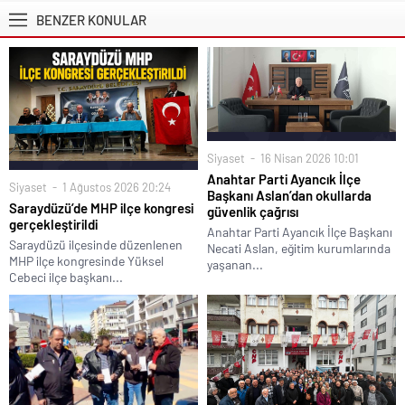
BENZER KONULAR
Siyaset
16 Nisan 2026 10:01
Anahtar Parti Ayancık İlçe
Siyaset
1 Ağustos 2026 20:24
Başkanı Aslan’dan okullarda
Saraydüzü’de MHP ilçe kongresi
güvenlik çağrısı
gerçekleştirildi
Anahtar Parti Ayancık İlçe Başkanı
Saraydüzü ilçesinde düzenlenen
Necati Aslan, eğitim kurumlarında
MHP ilçe kongresinde Yüksel
yaşanan...
Cebeci ilçe başkanı...