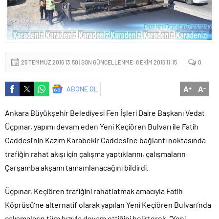
Başkan Altay: ‘Bosna Hersek Mahallemizdeki Fera Şubemizi
bu yıl itibariyle açmayı planlıyoruz’
25 TEMMUZ 2016 13:50 | SON GÜNCELLENME: 8 EKIM 2016 11:15
0
A
A
ABONE OL
+
-
Ankara Büyükşehir Belediyesi Fen İşleri Daire Başkanı Vedat
Üçpınar, yapımı devam eden Yeni Keçiören Bulvarı ile Fatih
Caddesi’nin Kazım Karabekir Caddesi’ne bağlantı noktasında
trafiğin rahat akışı için çalışma yaptıklarını, çalışmaların
Çarşamba akşamı tamamlanacağını bildirdi.
Üçpınar, Keçiören trafiğini rahatlatmak amacıyla Fatih
Köprüsü’ne alternatif olarak yapılan Yeni Keçiören Bulvarı’nda
çalışmaların tüm hızıyla devam ettiğini belirterek, “Yeni