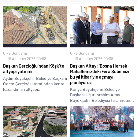
Ülke Gündemi
Ülke Gündemi
10 Ağustos 2026 00:08
10 Ağustos 2026 00:08
Başkan Çerçioğlu’ndan Köşk’te
Başkan Altay: ‘Bosna Hersek
altyapı yatırımı
Mahallemizdeki Fera Şubemizi
bu yıl itibariyle açmayı
Aydın Büyükşehir Belediye Başkanı
planlıyoruz’
Özlem Çerçioğlu tarafından kente
kazandırılan altyapı...
Konya Büyükşehir Belediye
Başkanı Uğur İbrahim Altay,
Büyükşehir Belediyesi tarafından...