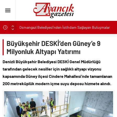
Osmangazi Belediyesi’nden İstihdam Sağlayan Buluşmalar
Başkan Eşki’den Çamdibi çıkarması: “Halkımızın içinde,
Bornova’nın hizmetindeyiz”
Büyükşehir DESKİ’den Güney’e 9
Konak’ta imzalar fırsat eşitliği için atıldı
Milyonluk Altyapı Yatırımı
Başkan Hatice Gençay: “Didim’in Minik Ev Sahiplerine Sahip
Denizli Büyükşehir Belediyesi DESKİ Genel Müdürlüğü
Çıkmaya Devam Edeceğiz”
tarafından gelecek nesiller için sağlıklı altyapı vizyonu
K. Menderes’te AKTAŞ Bereketi
kapsamında Güney ilçesi Cindere Mahallesi’nde tamamlanan
Başkan Hatice Gençay: “Didim’in Her Noktasında Gece
Gündüz Sahadayız”
200 metreküplük modern içme suyu deposu hizmete alındı.
Başkan Çerçioğlu’ndan 7 Eylül Temalı Ödüllü Resim, Şiir ve
Kompozisyon Yarışması
Başkan Hatice Gençay: “Kadınlarımızın Üretim Gücünü
Destekliyoruz”
Torbalı’nın kuru domates emekçileri yalnız bırakılmadı