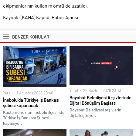
ekipmanlarının kullanım ömrü de uzatıldı.
Kaynak: (KAHA) Kapsül Haber Ajansı
BENZER KONULAR
Yerel
22 Haziran 2026 23:13
Yerel
1 Ağustos 2026 20:40
Boyabat Belediyesi Arşivlerinde
İnebolu’da Türkiye İş Bankası
Dijital Dönüşüm Başlattı
şubesi kapanacak
Boyabat Belediyesi arşivlerini
Kastamonu'nun İnebolu ilçesinde
dijitalleştiriyor.
Türkiye İş Bankası Şubesi
kapanıyor.