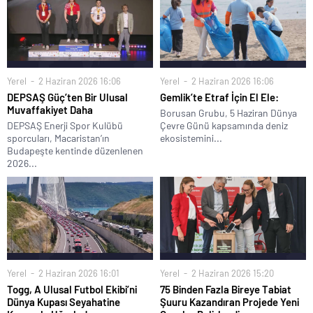
Yerel
2 Haziran 2026 16:06
Yerel
2 Haziran 2026 16:06
DEPSAŞ Güç’ten Bir Ulusal
Gemlik’te Etraf İçin El Ele:
Muvaffakiyet Daha
Borusan Grubu, 5 Haziran Dünya
DEPSAŞ Enerji Spor Kulübü
Çevre Günü kapsamında deniz
sporcuları, Macaristan’ın
ekosistemini...
Budapeşte kentinde düzenlenen
2026...
Yerel
2 Haziran 2026 16:01
Yerel
2 Haziran 2026 15:20
Togg, A Ulusal Futbol Ekibi’ni
75 Binden Fazla Bireye Tabiat
Dünya Kupası Seyahatine
Şuuru Kazandıran Projede Yeni