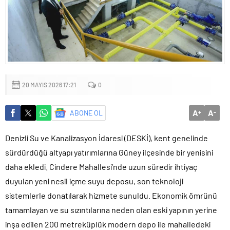
Küçük işletmeler büyük siber risklerle karşı karşıya
20 MAYIS 2026 17:21
0
A
A
ABONE OL
+
-
Denizli Su ve Kanalizasyon İdaresi (DESKİ), kent genelinde
sürdürdüğü altyapı yatırımlarına Güney ilçesinde bir yenisini
daha ekledi. Cindere Mahallesi’nde uzun süredir ihtiyaç
duyulan yeni nesil içme suyu deposu, son teknoloji
sistemlerle donatılarak hizmete sunuldu. Ekonomik ömrünü
tamamlayan ve su sızıntılarına neden olan eski yapının yerine
inşa edilen 200 metreküplük modern depo ile mahalledeki