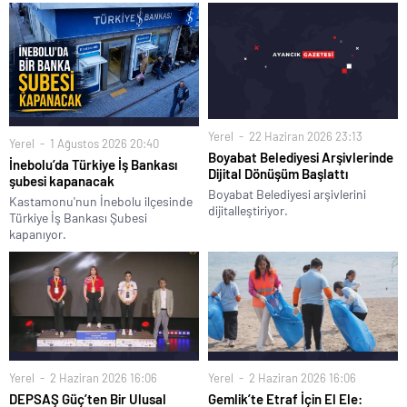
Yerel
22 Haziran 2026 23:13
Yerel
1 Ağustos 2026 20:40
Boyabat Belediyesi Arşivlerinde
İnebolu’da Türkiye İş Bankası
Dijital Dönüşüm Başlattı
şubesi kapanacak
Boyabat Belediyesi arşivlerini
Kastamonu'nun İnebolu ilçesinde
dijitalleştiriyor.
Türkiye İş Bankası Şubesi
kapanıyor.
Yerel
2 Haziran 2026 16:06
Yerel
2 Haziran 2026 16:06
DEPSAŞ Güç’ten Bir Ulusal
Gemlik’te Etraf İçin El Ele: