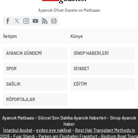
Ayancık Ofset Gazete ve Matbaası
İletişim
Künye
AYANCIK GÜNDEMİ
SİNOP HABERLERİ
SPOR
SİYASET
SAĞLIK
EĞİTİM
RÖPORTAJLAR
Ayancık Matbaası - Güncel Son Dakika Ayancık Haberleri - Sinop Ayancık
Haber
İstanbul Avukat
-
evden eve nakliyat
-
Best Hair Transplant Methods in
2026
-
Fuar Standı
-
Parken am Flughafen Frankfurt
-
Bodrum Boat Tours