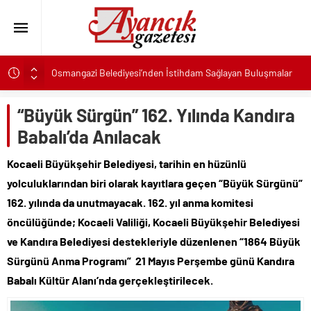
Osmangazi Belediyesi’nden İstihdam Sağlayan Buluşmalar
Başkan Eşki’den Çamdibi çıkarması: “Halkımızın içinde,
Bornova’nın hizmetindeyiz”
“Büyük Sürgün” 162. Yılında Kandıra
Konak’ta imzalar fırsat eşitliği için atıldı
Babalı’da Anılacak
Başkan Hatice Gençay: “Didim’in Minik Ev Sahiplerine Sahip
Kocaeli Büyükşehir Belediyesi, tarihin en hüzünlü
Çıkmaya Devam Edeceğiz”
yolculuklarından biri olarak kayıtlara geçen “Büyük Sürgünü”
K. Menderes’te AKTAŞ Bereketi
162. yılında da unutmayacak. 162. yıl anma komitesi
Başkan Hatice Gençay: “Didim’in Her Noktasında Gece
Gündüz Sahadayız”
öncülüğünde; Kocaeli Valiliği, Kocaeli Büyükşehir Belediyesi
Başkan Çerçioğlu’ndan 7 Eylül Temalı Ödüllü Resim, Şiir ve
ve Kandıra Belediyesi destekleriyle düzenlenen “1864 Büyük
Kompozisyon Yarışması
Sürgünü Anma Programı” 21 Mayıs Perşembe günü Kandıra
Başkan Hatice Gençay: “Kadınlarımızın Üretim Gücünü
Babalı Kültür Alanı’nda gerçekleştirilecek.
Destekliyoruz”
Torbalı’nın kuru domates emekçileri yalnız bırakılmadı