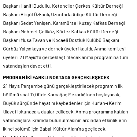
Başkanı Hanifi Dudullu, Ketenciler Çerkes Kültür Derneği
Başkanı Birgül Özkanlı, Uzuntarla Adige Kültür Derneği
Başkanı Sedat Yenişen, Karamürsel Kuzey Kafkas Derneği
Başkanı Mehmet Çeliköz, Körfez Kafkas Kültür Derneği
Başkanı Musa Tavan ve Kocaeli Dostluk Kulübü Başkanı
Gürbüz Yalçınkaya ve dernek üyeleri katıldı. Anma komitesi
üyeleri, 21 Mayıs’ta gerçekleştirilecek anma programına tüm
vatandaşları davet etti.
PROGRAM İKİ FARKLI NOKTADA GERÇEKLEŞECEK
21 Mayıs Perşembe günü gerçekleştirilecek programın ilk
bölümü saat 17.00’de Karaağaç Mezarlığı’nda başlayacak.
Büyük sürgünde hayatını kaybedenler için Kur’an-ı Kerim
tilaveti okunacak, dualar edilecek. Anma programına katılan
vatandaşlara ikramda bulunulmasının ardından etkinliklerin
ikinci bölümü için Babalı Kültür Alanı’na geçilecek.