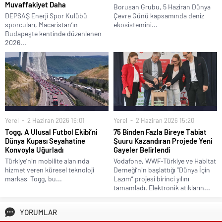
Muvaffakiyet Daha
Borusan Grubu, 5 Haziran Dünya
DEPSAŞ Enerji Spor Kulübü
Çevre Günü kapsamında deniz
sporcuları, Macaristan’ın
ekosistemini...
Budapeşte kentinde düzenlenen
2026...
Yerel
2 Haziran 2026 16:01
Yerel
2 Haziran 2026 15:20
Togg, A Ulusal Futbol Ekibi’ni
75 Binden Fazla Bireye Tabiat
Dünya Kupası Seyahatine
Şuuru Kazandıran Projede Yeni
Konvoyla Uğurladı
Gayeler Belirlendi
Türkiye’nin mobilite alanında
Vodafone, WWF-Türkiye ve Habitat
hizmet veren küresel teknoloji
Derneği’nin başlattığı “Dünya İçin
markası Togg, bu...
Lazım” projesi birinci yılını
tamamladı. Elektronik atıkların...
YORUMLAR