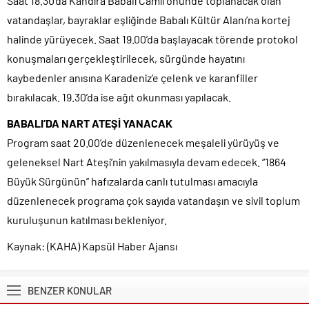
Saat 18.30’da Kandıra Babalı Camii önünde toplanacak olan
vatandaşlar, bayraklar eşliğinde Babalı Kültür Alanı’na kortej
halinde yürüyecek. Saat 19.00’da başlayacak törende protokol
konuşmaları gerçekleştirilecek, sürgünde hayatını
kaybedenler anısına Karadeniz’e çelenk ve karanfiller
bırakılacak. 19.30’da ise ağıt okunması yapılacak.
BABALI’DA NART ATEŞİ YANACAK
Program saat 20.00’de düzenlenecek meşaleli yürüyüş ve
geleneksel Nart Ateşi’nin yakılmasıyla devam edecek. “1864
Büyük Sürgünün” hafızalarda canlı tutulması amacıyla
düzenlenecek programa çok sayıda vatandaşın ve sivil toplum
kuruluşunun katılması bekleniyor.
Kaynak: (KAHA) Kapsül Haber Ajansı
BENZER KONULAR