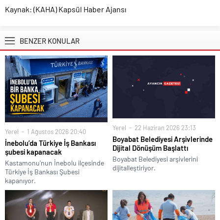
Kaynak: (KAHA) Kapsül Haber Ajansı
BENZER KONULAR
Yerel
22 Haziran 2026 23:13
Yerel
1 Ağustos 2026 20:40
Boyabat Belediyesi Arşivlerinde
İnebolu’da Türkiye İş Bankası
Dijital Dönüşüm Başlattı
şubesi kapanacak
Boyabat Belediyesi arşivlerini
Kastamonu'nun İnebolu ilçesinde
dijitalleştiriyor.
Türkiye İş Bankası Şubesi
kapanıyor.