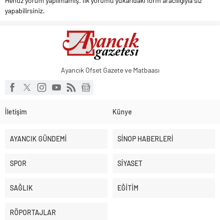
Henüz yorum yapılmamış. İlk yorumu yukarıdaki form aracılığıyla siz
yapabilirsiniz.
Ayancık Ofset Gazete ve Matbaası
İletişim
Künye
AYANCIK GÜNDEMİ
SİNOP HABERLERİ
SPOR
SİYASET
SAĞLIK
EĞİTİM
RÖPORTAJLAR