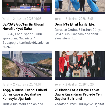
Yerel
2 Haziran 2026 16:06
Yerel
2 Haziran 2026 16:06
DEPSAŞ Güç’ten Bir Ulusal
Gemlik’te Etraf İçin El Ele:
Muvaffakiyet Daha
Borusan Grubu, 5 Haziran Dünya
DEPSAŞ Enerji Spor Kulübü
Çevre Günü kapsamında deniz
sporcuları, Macaristan’ın
ekosistemini...
Budapeşte kentinde düzenlenen
2026...
Yerel
2 Haziran 2026 16:01
Yerel
2 Haziran 2026 15:20
Togg, A Ulusal Futbol Ekibi’ni
75 Binden Fazla Bireye Tabiat
Dünya Kupası Seyahatine
Şuuru Kazandıran Projede Yeni
Konvoyla Uğurladı
Gayeler Belirlendi
Türkiye’nin mobilite alanında
Vodafone, WWF-Türkiye ve Habitat