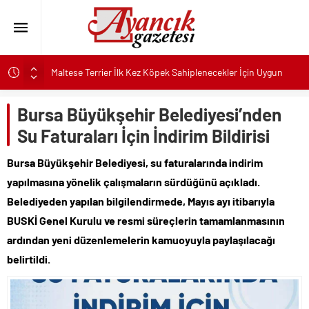
Maltese Terrier İlk Kez Köpek Sahiplenecekler İçin Uygun
mu?
Kapadokya Tatilinde Ne Giyilir?
Bursa Büyükşehir Belediyesi’nden
Büyükakın’dan İzmit’in geleceğine yakın takip
Su Faturaları İçin İndirim Bildirisi
Didim Belediyesi’nden Kent Genelinde Yol Bakım ve Onarım
Bursa Büyükşehir Belediyesi, su faturalarında indirim
Çalışması
yapılmasına yönelik çalışmaların sürdüğünü açıkladı.
Hastalıktan Ari İşletmelerde Yeni Model Ele Alındı
Belediyeden yapılan bilgilendirmede, Mayıs ayı itibarıyla
Kaykay Şampiyonasının Kalbi Osmangazi’de Attı
BUSKİ Genel Kurulu ve resmi süreçlerin tamamlanmasının
Didim Belediyesi Üretiyor, Didim Güzelleşiyor
ardından yeni düzenlemelerin kamuoyuyla paylaşılacağı
Üsküdar’da Açık Hava Sinema Günleri Nostalji Dolu
belirtildi.
Klasiklerle Devam Ediyor
Pnömatik Valf Sistemlerinde Verimli Kullanım İpuçları
Sinop’ta Denize Girilecek 3 Mükemmel Yer