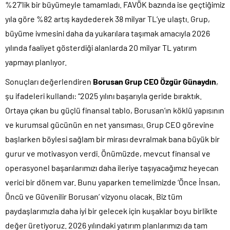
%27’lik bir büyümeyle tamamladı. FAVÖK bazında ise geçtiğimiz
yıla göre %82 artış kaydederek 38 milyar TL’ye ulaştı. Grup,
büyüme ivmesini daha da yukarılara taşımak amacıyla 2026
yılında faaliyet gösterdiği alanlarda 20 milyar TL yatırım
yapmayı planlıyor.
Sonuçları değerlendiren
Borusan Grup CEO Özgür Günaydın
,
şu ifadeleri kullandı: “2025 yılını başarıyla geride bıraktık.
Ortaya çıkan bu güçlü finansal tablo, Borusan’ın köklü yapısının
ve kurumsal gücünün en net yansıması. Grup CEO görevine
başlarken böylesi sağlam bir mirası devralmak bana büyük bir
gurur ve motivasyon verdi. Önümüzde, mevcut finansal ve
operasyonel başarılarımızı daha ileriye taşıyacağımız heyecan
verici bir dönem var. Bunu yaparken temelimizde ‘Önce İnsan,
Öncü ve Güvenilir Borusan’ vizyonu olacak. Biz tüm
paydaşlarımızla daha iyi bir gelecek için kuşaklar boyu birlikte
değer üretiyoruz. 2026 yılındaki yatırım planlarımızı da tam