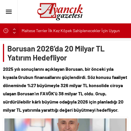
Maltese Terrier İlk Kez Köpek Sahiplenecekler İçin Uygun
mu?
Kapadokya Tatilinde Ne Giyilir?
Borusan 2026’da 20 Milyar TL
Büyükakın’dan İzmit’in geleceğine yakın takip
Yatırım Hedefliyor
Didim Belediyesi’nden Kent Genelinde Yol Bakım ve Onarım
2025 yılı sonuçlarını açıklayan Borusan, bir önceki yıla
Çalışması
kıyasla Grubun finansallarını güçlendirdi. Söz konusu faaliyet
Hastalıktan Ari İşletmelerde Yeni Model Ele Alındı
döneminde %27 büyümeyle 326 milyar TL konsolide ciroya
Kaykay Şampiyonasının Kalbi Osmangazi’de Attı
ulaşan Borusan’ın FAVÖK’ü 38 milyar TL oldu. Grup,
Didim Belediyesi Üretiyor, Didim Güzelleşiyor
sürdürülebilir kârlı büyüme odağıyla 2026 için planladığı 20
Üsküdar’da Açık Hava Sinema Günleri Nostalji Dolu
milyar TL yatırımla yarattığı değeri büyütmeyi hedefliyor.
Klasiklerle Devam Ediyor
Pnömatik Valf Sistemlerinde Verimli Kullanım İpuçları
Sinop’ta Denize Girilecek 3 Mükemmel Yer