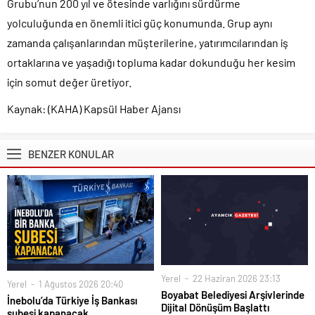
Grubu’nun 200 yıl ve ötesinde varlığını sürdürme
yolculuğunda en önemli itici güç konumunda. Grup aynı
zamanda çalışanlarından müşterilerine, yatırımcılarından iş
ortaklarına ve yaşadığı topluma kadar dokunduğu her kesim
için somut değer üretiyor.
Kaynak: (KAHA) Kapsül Haber Ajansı
BENZER KONULAR
Yerel
22 Haziran 2026 23:13
Yerel
1 Ağustos 2026 20:40
Boyabat Belediyesi Arşivlerinde
İnebolu’da Türkiye İş Bankası
Dijital Dönüşüm Başlattı
şubesi kapanacak