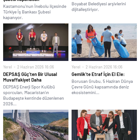
Boyabat Belediyesi arşivlerini
Kastamonu'nun İnebolu ilçesinde
dijitalleştiriyor.
Türkiye İş Bankası Şubesi
kapanıyor.
Yerel
2 Haziran 2026 16:06
Yerel
2 Haziran 2026 16:06
DEPSAŞ Güç’ten Bir Ulusal
Gemlik’te Etraf İçin El Ele:
Muvaffakiyet Daha
Borusan Grubu, 5 Haziran Dünya
DEPSAŞ Enerji Spor Kulübü
Çevre Günü kapsamında deniz
sporcuları, Macaristan’ın
ekosistemini...
Budapeşte kentinde düzenlenen
2026...