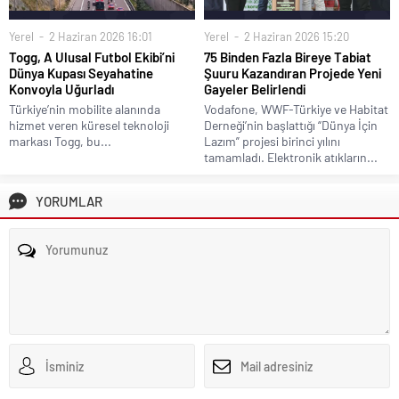
Yerel
2 Haziran 2026 16:01
Yerel
2 Haziran 2026 15:20
Togg, A Ulusal Futbol Ekibi’ni
75 Binden Fazla Bireye Tabiat
Dünya Kupası Seyahatine
Şuuru Kazandıran Projede Yeni
Konvoyla Uğurladı
Gayeler Belirlendi
Türkiye’nin mobilite alanında
Vodafone, WWF-Türkiye ve Habitat
hizmet veren küresel teknoloji
Derneği’nin başlattığı “Dünya İçin
markası Togg, bu...
Lazım” projesi birinci yılını
tamamladı. Elektronik atıkların...
YORUMLAR