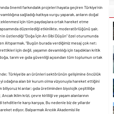
ında önemli farkındalık projeleri hayata geçiren Türkiye’nin
vamlılığına sağladığı katkıya vurgu yaparak, arıların doğal
desteklenmesi için tüm paydaşlara ortak hareket etme
apsamında düzenlediği etkinlikte, moderatörlüğünü şair,
ın’ın üstlendiği “Doğa İçin Arı Gibi Düşün” özel oturumunda
n Altıparmak, “Bugün burada verdiğimiz mesaj çok net:
ettikleri için değil, yaşamın devamlılığı için taşıdıkları kritik
doğa, tarım ve gıda güvenliği açısından tüm toplumun ortak
inde; Türkiye’de arı ürünleri sektörünün gelişimine öncülük
yi odağına alan bir kurum olma vizyonuyla hareket ettiğini
iliyoruz ki arılar; gıda üretiminden biyolojik çeşitliliğe
cak iklim krizi, çevre kirliliği ve yaşam alanlarının
i tehditlerle karşı karşıya. Bu nedenle biz de yıllardır
reket ediyor, Balparmak Arıcılık Akademisi ile