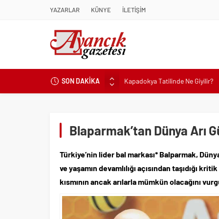
YAZARLAR
KÜNYE
İLETİŞİM
Kapadokya Tatilinde Ne Giyilir?
SON DAKİKA
Büyükakın’dan İzmit’in geleceğin
Didim Belediyesi’nden Kent Gene
Hastalıktan Ari İşletmelerde Yeni
Blaparmak’tan Dünya Arı G
Kaykay Şampiyonasının Kalbi Os
Didim Belediyesi Üretiyor, Didim
Türkiye’nin lider bal markası* Balparmak, Dünya
Üsküdar’da Açık Hava Sinema Gün
ve yaşamın devamlılığı açısından taşıdığı kritik
Başkan Çerçioğlu’nun Sağlık Yat
kısmının ancak arılarla mümkün olacağını vurg
Sinop’ta Denize Girilecek 3 Mük
Maltese Terrier İlk Kez Köpek S