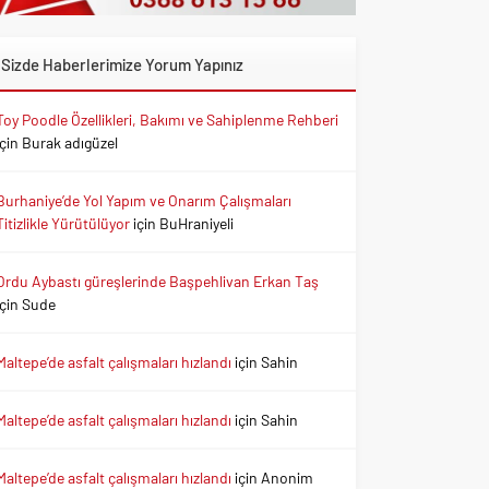
Sizde Haberlerimize Yorum Yapınız
Toy Poodle Özellikleri, Bakımı ve Sahiplenme Rehberi
için
Burak adıgüzel
Burhaniye’de Yol Yapım ve Onarım Çalışmaları
Titizlikle Yürütülüyor
için
BuHraniyeli
Ordu Aybastı güreşlerinde Başpehlivan Erkan Taş
için
Sude
Maltepe’de asfalt çalışmaları hızlandı
için
Sahin
Maltepe’de asfalt çalışmaları hızlandı
için
Sahin
Maltepe’de asfalt çalışmaları hızlandı
için
Anonim