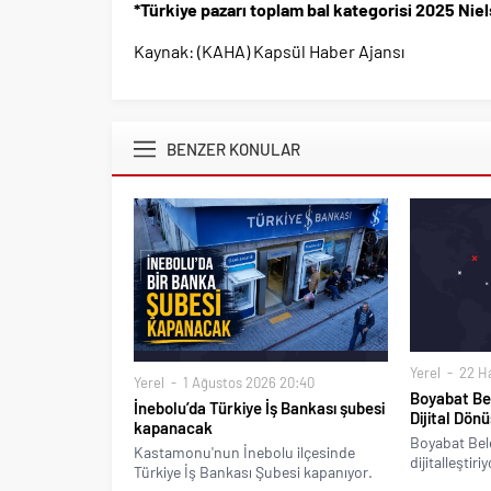
*Türkiye pazarı toplam bal kategorisi 2025 Nie
Kaynak: (KAHA) Kapsül Haber Ajansı
BENZER KONULAR
Yerel
22 Ha
Yerel
1 Ağustos 2026 20:40
Boyabat Bel
İnebolu’da Türkiye İş Bankası şubesi
Dijital Dön
kapanacak
Boyabat Bele
Kastamonu'nun İnebolu ilçesinde
dijitalleştiriy
Türkiye İş Bankası Şubesi kapanıyor.