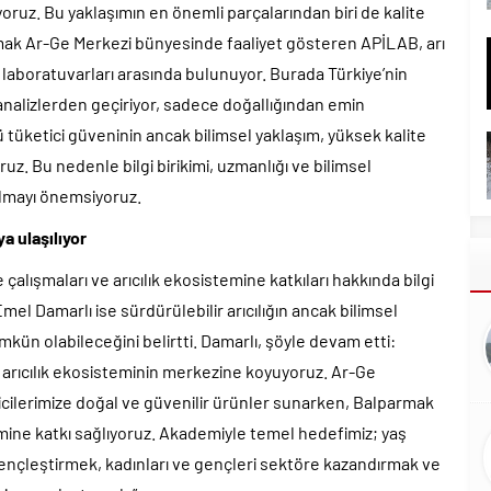
oruz. Bu yaklaşımın en önemli parçalarından biri de kalite
armak Ar-Ge Merkezi bünyesinde faaliyet gösteren APİLAB, arı
 laboratuvarları arasında bulunuyor. Burada Türkiye’nin
ı analizlerden geçiriyor, sadece doğallığından emin
tüketici güveninin ancak bilimsel yaklaşım, yüksek kalite
z. Bu nedenle bilgi birikimi, uzmanlığı ve bilimsel
 olmayı önemsiyoruz.
a ulaşılıyor
alışmaları ve arıcılık ekosistemine katkıları hakkında bilgi
el Damarlı ise sürdürülebilir arıcılığın ancak bilimsel
mkün olabileceğini belirtti. Damarlı, şöyle devam etti:
iği arıcılık ekosisteminin merkezine koyuyoruz. Ar-Ge
ilerimize doğal ve güvenilir ürünler sunarken, Balparmak
işimine katkı sağlıyoruz. Akademiyle temel hedefimiz; yaş
gençleştirmek, kadınları ve gençleri sektöre kazandırmak ve