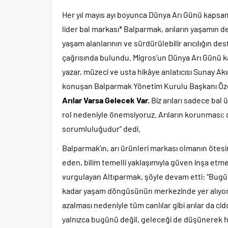
Her yıl mayıs ayı boyunca Dünya Arı Günü kapsam
lider bal markası* Balparmak, arıların yaşamın de
yaşam alanlarının ve sürdürülebilir arıcılığın 
çağrısında bulundu. Migros’un Dünya Arı Günü k
yazar, müzeci ve usta hikâye anlatıcısı Sunay Ak
konuşan Balparmak Yönetim Kurulu Başkanı Öze
Arılar Varsa Gelecek Var.
Biz arıları sadece bal ür
rol nedeniyle önemsiyoruz. Arıların korunması; 
sorumluluğudur” dedi.
Balparmak’ın, arı ürünleri markası olmanın ötes
eden, bilim temelli yaklaşımıyla güven inşa etme
vurgulayan Altıparmak, şöyle devam etti: “Bugün b
kadar yaşam döngüsünün merkezinde yer alıyor. An
azalması nedeniyle tüm canlılar gibi arılar da cidd
yalnızca bugünü değil, geleceği de düşünerek ha