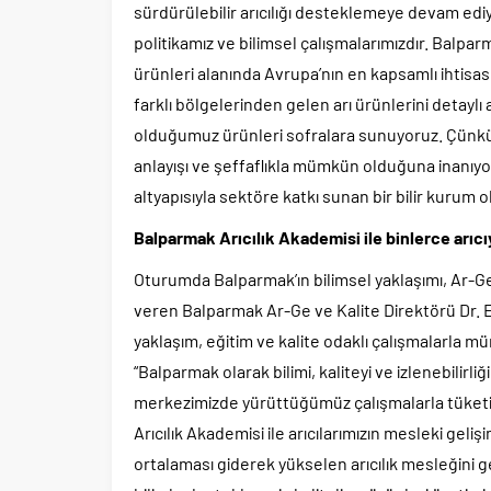
sürdürülebilir arıcılığı desteklemeye devam ediy
politikamız ve bilimsel çalışmalarımızdır. Balp
ürünleri alanında Avrupa’nın en kapsamlı ihtisas
farklı bölgelerinden gelen arı ürünlerini detayl
olduğumuz ürünleri sofralara sunuyoruz. Çünkü 
anlayışı ve şeffaflıkla mümkün olduğuna inanıyoru
altyapısıyla sektöre katkı sunan bir bilir kurum
Balparmak Arıcılık Akademisi ile binlerce arıcıy
Oturumda Balparmak’ın bilimsel yaklaşımı, Ar-Ge ç
veren Balparmak Ar-Ge ve Kalite Direktörü Dr. Em
yaklaşım, eğitim ve kalite odaklı çalışmalarla mü
“Balparmak olarak bilimi, kaliteyi ve izlenebilirl
merkezimizde yürüttüğümüz çalışmalarla tüketic
Arıcılık Akademisi ile arıcılarımızın mesleki gel
ortalaması giderek yükselen arıcılık mesleğini 