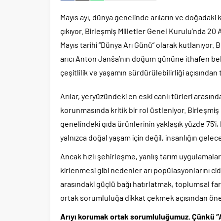
Mayıs ayı, dünya genelinde arıların ve doğadaki
çıkıyor. Birleşmiş Milletler Genel Kurulu’nda 20 Ar
Mayıs tarihi “Dünya Arı Günü” olarak kutlanıyor.
arıcı Anton Janša’nın doğum gününe ithafen beli
çeşitlilik ve yaşamın sürdürülebilirliği açısında
Arılar, yeryüzündeki en eski canlı türleri arasınd
korunmasında kritik bir rol üstleniyor. Birleşmiş
genelindeki gıda ürünlerinin yaklaşık yüzde 75’i,
yalnızca doğal yaşam için değil, insanlığın gele
Ancak hızlı şehirleşme, yanlış tarım uygulamaları, 
kirlenmesi gibi nedenler arı popülasyonlarını cid
arasındaki güçlü bağı hatırlatmak, toplumsal fa
ortak sorumluluğa dikkat çekmek açısından önem
Arıyı korumak ortak sorumluluğumuz. Çünkü “Ar