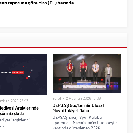
lsen raporuna göre ciro (TL) bazında
Yerel
2 Haziran 2026 16:06
ziran 2026 23:13
DEPSAŞ Güç’ten Bir Ulusal
ediyesi Arşivlerinde
Muvaffakiyet Daha
üşüm Başlattı
DEPSAŞ Enerji Spor Kulübü
diyesi arşivlerini
sporcuları, Macaristan’ın Budapeşte
or.
kentinde düzenlenen 2026...