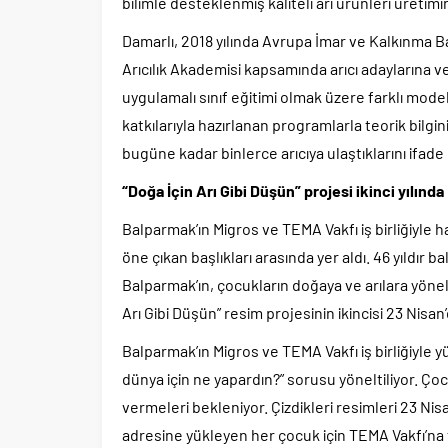
bilimle desteklenmiş kaliteli arı ürünleri üretimi
Damarlı, 2018 yılında Avrupa İmar ve Kalkınma Ba
Arıcılık Akademisi kapsamında arıcı adaylarına ve 
uygulamalı sınıf eğitimi olmak üzere farklı mo
katkılarıyla hazırlanan programlarla teorik bilgin
bugüne kadar binlerce arıcıya ulaştıklarını ifade 
“Doğa İçin Arı Gibi Düşün” projesi ikinci yılında
Balparmak’ın Migros ve TEMA Vakfı iş birliğiyle h
öne çıkan başlıkları arasında yer aldı. 46 yıldır ba
Balparmak’ın, çocukların doğaya ve arılara yöneli
Arı Gibi Düşün” resim projesinin ikincisi 23 Nisan
Balparmak’ın Migros ve TEMA Vakfı iş birliğiyle y
dünya için ne yapardın?” sorusu yöneltiliyor. Ç
vermeleri bekleniyor. Çizdikleri resimleri 23 N
adresine yükleyen her çocuk için TEMA Vakfı’na fid