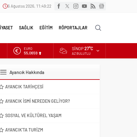
6 Ağustos 2026, 11:49:23
İYASET
SAĞLIK
EĞİTİM
RÖPORTAJLAR
SINOP
27°C
ALTIN
6.521,17
AZ BULUTLU
DOLAR
47,5953
Ayancık Hakkında
EURO
55,0659
AYANCIK TARIHÇESI
AYANCIK İSMI NEREDEN GELIYOR?
SOSYAL VE KÜLTÜREL YAŞAM
AYANCIK’TA TURIZM