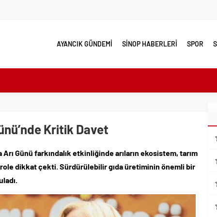
AYANCIK GÜNDEMİ
SİNOP HABERLERİ
SPOR
S
e yakın takip
linde Yol Bakım ve Onarım Çalışması
 Model Ele Alındı
ünü’nde Kritik Davet
mangazi’de Attı
 Güzelleşiyor
 Arı Günü farkındalık etkinliğinde arıların ekosistem, tarım
leri Nostalji Dolu Klasiklerle Devam Ediyor
 role dikkat çekti. Sürdürülebilir gıda üretiminin önemli bir
ırımlarından Her Gün Yüzlerce Vatandaş Faydalanıyor
uladı.
emmel Yer
ahiplenecekler İçin Uygun mu?