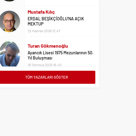
ERDAL BEŞİKÇİOĞLU’NA AÇIK
MEKTUP
22 Haziran 2026 12:47
Turan Gökmenoğlu
Ayancık Lisesi 1975 Mezunlarının 50.
Yıl Buluşması
18 Temmuz 2025 16:40
Adil Yıldız
Bu Sene Fenerbahçe Ülke Puanlarını
Sırtladı
TÜM YAZARLARI GÖSTER
1 Eylül 2023 15:10
Ali Oral
Üniversite Tercihleri İçin Öneriler
2 Ağustos 2023 16:03