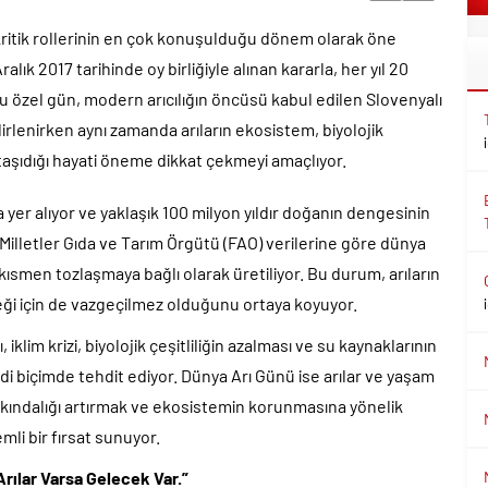
 kritik rollerinin en çok konuşulduğu dönem olarak öne
alık 2017 tarihinde oy birliğiyle alınan kararla, her yıl 20
 Bu özel gün, modern arıcılığın öncüsü kabul edilen Slovenyalı
rlenirken aynı zamanda arıların ekosistem, biyolojik
n taşıdığı hayati öneme dikkat çekmeyi amaçlıyor.
a yer alıyor ve yaklaşık 100 milyon yıldır doğanın dengesinin
 Milletler Gıda ve Tarım Örgütü (FAO) verilerine göre dünya
 kısmen tozlaşmaya bağlı olarak üretiliyor. Bu durum, arıların
ceği için de vazgeçilmez olduğunu ortaya koyuyor.
iklim krizi, biyolojik çeşitliliğin azalması ve su kaynaklarının
di biçimde tehdit ediyor. Dünya Arı Günü ise arılar ve yaşam
rkındalığı artırmak ve ekosistemin korunmasına yönelik
li bir fırsat sunuyor.
ılar Varsa Gelecek Var.”