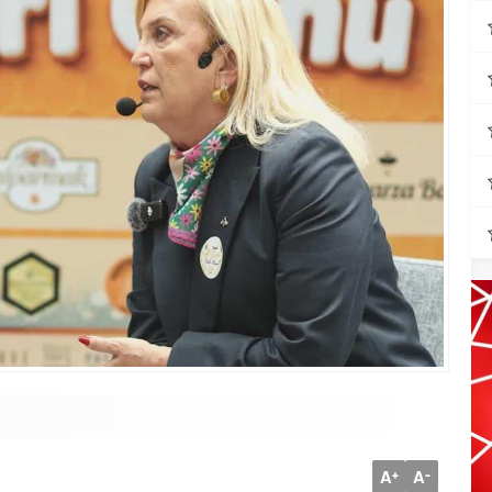
A
A
+
-