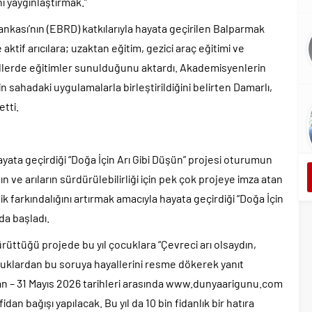
ni yaygınlaştırmak.”
nkası’nın (EBRD) katkılarıyla hayata geçirilen Balparmak
aktif arıcılara; uzaktan eğitim, gezici araç eğitimi ve
dellerde eğitimler sunulduğunu aktardı. Akademisyenlerin
in sahadaki uygulamalarla birleştirildiğini belirten Damarlı,
etti.
ayata geçirdiği “Doğa İçin Arı Gibi Düşün” projesi oturumun
lın ve arıların sürdürülebilirliği için pek çok projeye imza atan
k farkındalığını artırmak amacıyla hayata geçirdiği “Doğa İçin
’da başladı.
ürüttüğü projede bu yıl çocuklara “Çevreci arı olsaydın,
ocuklardan bu soruya hayallerini resme dökerek yanıt
isan – 31 Mayıs 2026 tarihleri arasında www.dunyaarigunu.com
an bağışı yapılacak. Bu yıl da 10 bin fidanlık bir hatıra