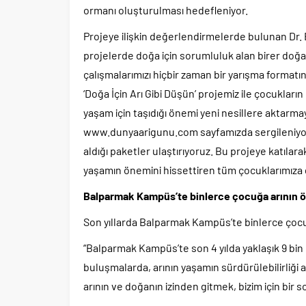
ormanı oluşturulması hedefleniyor.
Projeye ilişkin değerlendirmelerde bulunan Dr. E
projelerde doğa için sorumluluk alan birer doğ
çalışmalarımızı hiçbir zaman bir yarışma formatı
‘Doğa İçin Arı Gibi Düşün’ projemiz ile çocukların
yaşam için taşıdığı önemi yeni nesillere aktarma
www.dunyaarigunu.com sayfamızda sergileniyor. 
aldığı paketler ulaştırıyoruz. Bu projeye katılar
yaşamın önemini hissettiren tüm çocuklarımıza
Balparmak Kampüs’te binlerce çocuğa arının ön
Son yıllarda Balparmak Kampüs’te binlerce çocuğu 
“Balparmak Kampüs’te son 4 yılda yaklaşık 9 bin
buluşmalarda, arının yaşamın sürdürülebilirliği
arının ve doğanın izinden gitmek, bizim için bir 