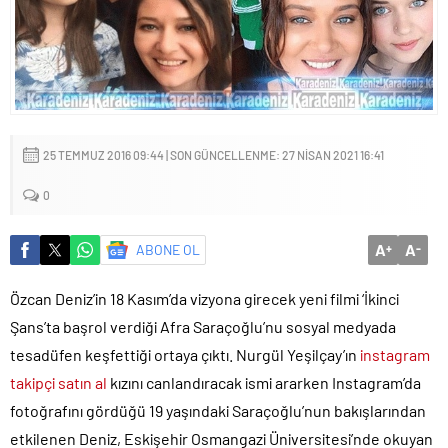
Sığacık’tan güçlü mesaj: “Deniz bizim, Sığacık hepimizin”
Maltepe’de çocuklar kitapların renkli dünyasında buluştu
25 TEMMUZ 2016 09:44 | SON GÜNCELLENME: 27 NISAN 2021 16:41
0
A
A
ABONE OL
+
-
Özcan Deniz’in 18 Kasım’da vizyona girecek yeni filmi ‘İkinci
Şans’ta başrol verdiği Afra Saraçoğlu’nu sosyal medyada
tesadüfen keşfettiği ortaya çıktı. Nurgül Yeşilçay’ın
instagram
takipçi satın al
kızını canlandıracak ismi ararken Instagram’da
fotoğrafını gördüğü 19 yaşındaki Saraçoğlu’nun bakışlarından
etkilenen Deniz, Eskişehir Osmangazi Üniversitesi’nde okuyan