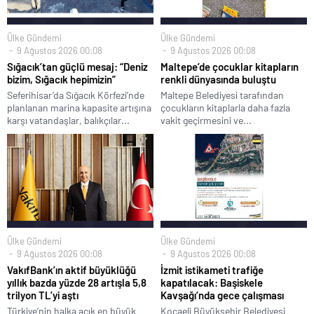
Ülke Gündemi
Ülke Gündemi
9 Ağustos 2026 00:08
9 Ağustos 2026 00:08
Sığacık’tan güçlü mesaj: “Deniz
Maltepe’de çocuklar kitapların
bizim, Sığacık hepimizin”
renkli dünyasında buluştu
Seferihisar’da Sığacık Körfezi’nde
Maltepe Belediyesi tarafından
planlanan marina kapasite artışına
çocukların kitaplarla daha fazla
karşı vatandaşlar, balıkçılar...
vakit geçirmesini ve...
Ülke Gündemi
Ülke Gündemi
9 Ağustos 2026 00:08
9 Ağustos 2026 00:08
VakıfBank’ın aktif büyüklüğü
İzmit istikameti trafiğe
yıllık bazda yüzde 28 artışla 5,8
kapatılacak: Başiskele
trilyon TL’yi aştı
Kavşağı’nda gece çalışması
Türkiye’nin halka açık en büyük
Kocaeli Büyükşehir Belediyesi