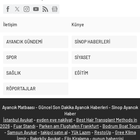
İletişim
Künye
AYANCIK GÜNDEMİ
SİNOP HABERLERİ
SPOR
SİYASET
SAĞLIK
EĞİTİM
RÖPORTAJLAR
Ayancık Matbaası - Güncel Son Dakika Ayancık Haberleri - Sinop Ayancık
Haber
İstanbul Avukat
-
evden eve nakliyat
-
Best Hair Transplant Methods in
2026
-
Fuar Standı
-
Parken am Flughafen Frankfurt
-
Bodrum Boat Tours
-
Samsun Avukat
-
takipçi satın al
-
Yük Lazım
-
RestoUp
-
Gree Klima
İzmir
-
Bakırköy Avukat
-
Filo Kiralama
-
gunun habercisi