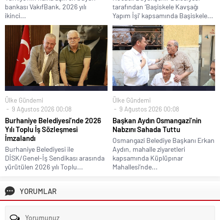
bankası VakıfBank, 2026 yılı
tarafından ‘Başiskele Kavşağı
ikinci...
Yapım İşi’ kapsamında Başiskele...
Ülke Gündemi
Ülke Gündemi
9 Ağustos 2026 00:08
9 Ağustos 2026 00:08
Burhaniye Belediyesi’nde 2026
Başkan Aydın Osmangazi’nin
Yılı Toplu İş Sözleşmesi
Nabzını Sahada Tuttu
İmzalandı
Osmangazi Belediye Başkanı Erkan
Burhaniye Belediyesi ile
Aydın, mahalle ziyaretleri
DİSK/Genel-İş Sendikası arasında
kapsamında Küplüpınar
yürütülen 2026 yılı Toplu...
Mahallesi’nde...
YORUMLAR