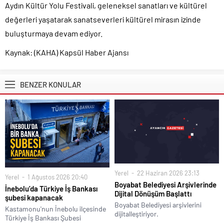
Aydın Kültür Yolu Festivali, geleneksel sanatları ve kültürel
değerleri yaşatarak sanatseverleri kültürel mirasın izinde
buluşturmaya devam ediyor.
Kaynak: (KAHA) Kapsül Haber Ajansı
BENZER KONULAR
Yerel
22 Haziran 2026 23:13
Yerel
1 Ağustos 2026 20:40
Boyabat Belediyesi Arşivlerinde
İnebolu’da Türkiye İş Bankası
Dijital Dönüşüm Başlattı
şubesi kapanacak
Boyabat Belediyesi arşivlerini
Kastamonu'nun İnebolu ilçesinde
dijitalleştiriyor.
Türkiye İş Bankası Şubesi