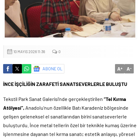
10 MAYIS 2026 11:36
0
A
A
ABONE OL
+
-
İNCE İŞÇİLİĞİN ZARAFETİ SANATSEVERLERLE BULUŞTU
Tekstil Park Sanat Galerisi’nde gerçekleştirilen
“Tel Kırma
Atölyesi”,
Anadolu’nun özellikle Batı Karadeniz bölgesinde
gelişen geleneksel el sanatlarından birini sanatseverlerle
buluşturdu. İnce metal tellerin özel bir teknikle kumaş üzerine
işlenmesine dayanan tel kırma sanatı; estetik anlayışı, yöresel