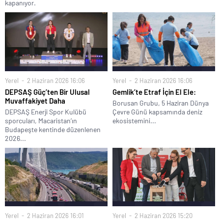
kapanıyor.
Yerel
2 Haziran 2026 16:06
Yerel
2 Haziran 2026 16:06
DEPSAŞ Güç’ten Bir Ulusal
Gemlik’te Etraf İçin El Ele:
Muvaffakiyet Daha
Borusan Grubu, 5 Haziran Dünya
DEPSAŞ Enerji Spor Kulübü
Çevre Günü kapsamında deniz
sporcuları, Macaristan’ın
ekosistemini...
Budapeşte kentinde düzenlenen
2026...
Yerel
2 Haziran 2026 16:01
Yerel
2 Haziran 2026 15:20