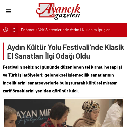
Pnömatik Valf Sistemlerinde Verimli Kullanım İpuçları
Sinop’ta Denize Girilecek 3 Mükemmel Yer
Aydın Kültür Yolu Festivali’nde Klasik
Maltese Terrier İlk Kez Köpek Sahiplenecekler İçin Uygun
mu?
El Sanatları İlgi Odağı Oldu
Kapadokya Tatilinde Ne Giyilir?
Festivalin sekizinci gününde düzenlenen tel kırma, hesap işi
Büyükakın’dan İzmit’in geleceğine yakın takip
ve Türk işi atölyeleri; geleneksel işlemecilik sanatlarının
Didim Belediyesi’nden Kent Genelinde Yol Bakım ve Onarım
inceliklerini sanatseverlerle buluşturarak kültürel mirasın
Çalışması
zarif örneklerini yeniden görünür kıldı.
Hastalıktan Ari İşletmelerde Yeni Model Ele Alındı
Kaykay Şampiyonasının Kalbi Osmangazi’de Attı
Ayancık’ta İHA Olduğu Değerlendirilen Cisim Bulundu
Kalabalık Aileler İçin Çocuk Havuzlu Villa Kiralayın