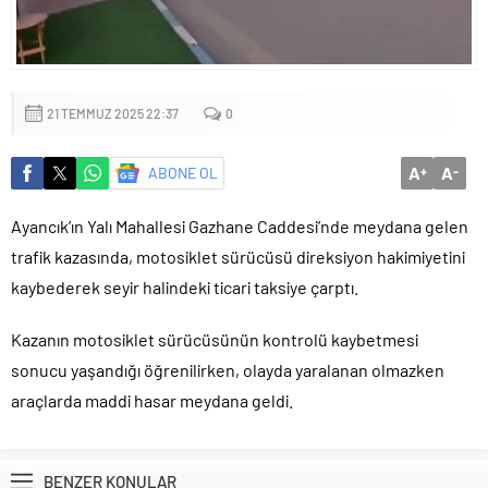
21 TEMMUZ 2025 22:37
0
A
A
ABONE OL
+
-
Ayancık’ın Yalı Mahallesi Gazhane Caddesi’nde meydana gelen
trafik kazasında, motosiklet sürücüsü direksiyon hakimiyetini
kaybederek seyir halindeki ticari taksiye çarptı.
Kazanın motosiklet sürücüsünün kontrolü kaybetmesi
sonucu yaşandığı öğrenilirken, olayda yaralanan olmazken
araçlarda maddi hasar meydana geldi.
BENZER KONULAR