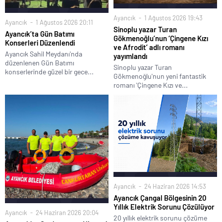
Ayancık
1 Ağustos 2026 19:43
Ayancık
1 Ağustos 2026 20:11
Sinoplu yazar Turan
Ayancık’ta Gün Batımı
Gökmenoğlu’nun ‘Çingene Kızı
Konserleri Düzenlendi
ve Afrodit’ adlı romanı
Ayancık Sahil Meydanı'nda
yayımlandı
düzenlenen Gün Batımı
Sinoplu yazar Turan
konserlerinde güzel bir gece...
Gökmenoğlu'nun yeni fantastik
romanı 'Çingene Kızı ve...
Ayancık
24 Haziran 2026 14:53
Ayancık Çangal Bölgesinin 20
Yıllık Elektrik Sorunu Çözülüyor
Ayancık
24 Haziran 2026 20:04
20 yıllık elektrik sorunu çözüme