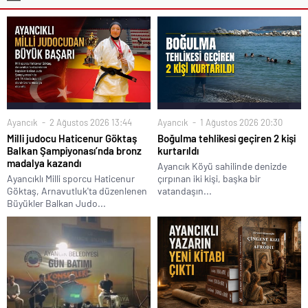
Ayancık
2 Ağustos 2026 13:44
Ayancık
1 Ağustos 2026 20:30
Milli judocu Haticenur Göktaş
Boğulma tehlikesi geçiren 2 kişi
Balkan Şampiyonası’nda bronz
kurtarıldı
madalya kazandı
Ayancık Köyü sahilinde denizde
Ayancıklı Milli sporcu Haticenur
çırpınan iki kişi, başka bir
Göktaş, Arnavutluk'ta düzenlenen
vatandaşın...
Büyükler Balkan Judo...