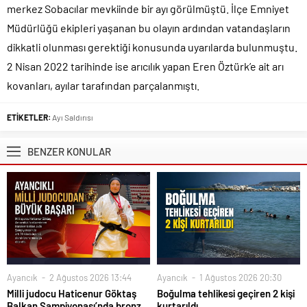
merkez Sobacılar mevkiinde bir ayı görülmüştü. İlçe Emniyet
Müdürlüğü ekipleri yaşanan bu olayın ardından vatandaşların
dikkatli olunması gerektiği konusunda uyarılarda bulunmuştu.
2 Nisan 2022 tarihinde ise arıcılık yapan Eren Öztürk’e ait arı
kovanları, ayılar tarafından parçalanmıştı.
ETİKETLER:
Ayı Saldırısı
BENZER KONULAR
Ayancık
2 Ağustos 2026 13:44
Ayancık
1 Ağustos 2026 20:30
Milli judocu Haticenur Göktaş
Boğulma tehlikesi geçiren 2 kişi
Balkan Şampiyonası’nda bronz
kurtarıldı