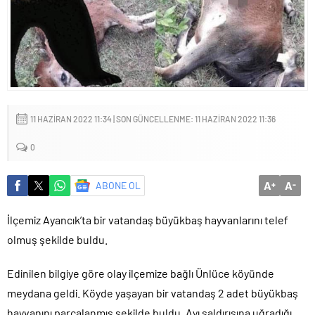
11 HAZIRAN 2022 11:34 | SON GÜNCELLENME: 11 HAZIRAN 2022 11:36
0
A
A
ABONE OL
+
-
İlçemiz Ayancık’ta bir vatandaş büyükbaş hayvanlarını telef
olmuş şekilde buldu.
Edinilen bilgiye göre olay ilçemize bağlı Ünlüce köyünde
meydana geldi. Köyde yaşayan bir vatandaş 2 adet büyükbaş
hayvanını parçalanmış şekilde buldu. Ayı saldırısına uğradığı