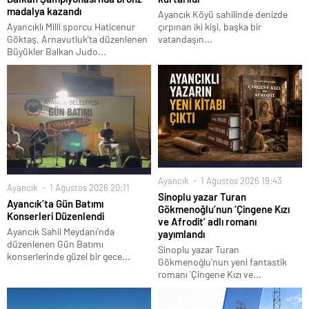
madalya kazandı
Ayancık Köyü sahilinde denizde
Ayancıklı Milli sporcu Haticenur
çırpınan iki kişi, başka bir
Göktaş, Arnavutluk'ta düzenlenen
vatandaşın...
Büyükler Balkan Judo...
Ayancık
1 Ağustos 2026 19:43
Ayancık
1 Ağustos 2026 20:11
Sinoplu yazar Turan
Ayancık’ta Gün Batımı
Gökmenoğlu’nun ‘Çingene Kızı
Konserleri Düzenlendi
ve Afrodit’ adlı romanı
Ayancık Sahil Meydanı'nda
yayımlandı
düzenlenen Gün Batımı
Sinoplu yazar Turan
konserlerinde güzel bir gece...
Gökmenoğlu'nun yeni fantastik
romanı 'Çingene Kızı ve...