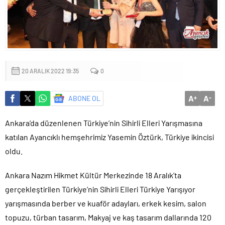
Küçük işletmeler büyük siber risklerle karşı karşıya
20 ARALIK 2022 19:35
0
A
A
ABONE OL
+
-
Ankara’da düzenlenen Türkiye’nin Sihirli Elleri Yarışmasına
katılan Ayancıklı hemşehrimiz Yasemin Öztürk, Türkiye ikincisi
oldu.
Ankara Nazım Hikmet Kültür Merkezinde 18 Aralık’ta
gerçekleştirilen Türkiye’nin Sihirli Elleri Türkiye Yarışıyor
yarışmasında berber ve kuaför adayları, erkek kesim, salon
topuzu, türban tasarım, Makyaj ve kaş tasarım dallarında 120