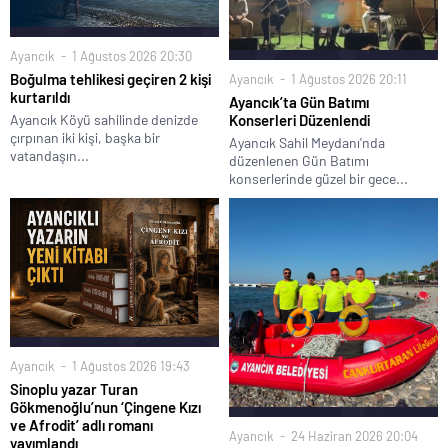
Ayancık
1 Ağustos 2026 20:30
Boğulma tehlikesi geçiren 2 kişi
Ayancık
1 Ağustos 2026 20:11
kurtarıldı
Ayancık’ta Gün Batımı
Ayancık Köyü sahilinde denizde
Konserleri Düzenlendi
çırpınan iki kişi, başka bir
Ayancık Sahil Meydanı'nda
vatandaşın...
düzenlenen Gün Batımı
konserlerinde güzel bir gece...
Ayancık
1 Ağustos 2026 19:43
Sinoplu yazar Turan
Gökmenoğlu’nun ‘Çingene Kızı
ve Afrodit’ adlı romanı
Ayancık
24 Haziran 2026 20:04
yayımlandı