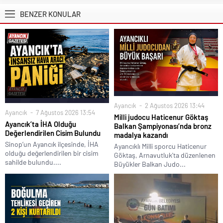
BENZER KONULAR
Ayancık
2 Ağustos 2026 13:44
Ayancık
7 Ağustos 2026 13:54
Milli judocu Haticenur Göktaş
Ayancık’ta İHA Olduğu
Balkan Şampiyonası’nda bronz
Değerlendirilen Cisim Bulundu
madalya kazandı
Sinop’un Ayancık ilçesinde, İHA
Ayancıklı Milli sporcu Haticenur
olduğu değerlendirilen bir cisim
Göktaş, Arnavutluk'ta düzenlenen
sahilde bulundu....
Büyükler Balkan Judo...