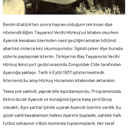
Benim Atatürk’ten sonra hayranı olduğum tek insan diye
nitelendirdiğim, Tayyareci Vecihi Hürkuş’un kitabını okurken
Ayancık kasabası üzerinden nasıl geçtiğini anlatan bölümü
abartısız onlarca kez okumuşumdur. İlginizi çeker diye burada
sizlerle paylaşmak isterim. Türkiye’nin Baş Tayyarecisi Vecihi
Hürkuş ikinci yurt gezisi sırasında Zonguldak-Cide tarafından
Ayancığa yaklaşır. Tarih 4 Eylül 1931’i göstermektedir.
İsterseniz bu anıyı Hürkuş Hocamızın kitabından aktaralım.
“Hava çok sakindi, yaprak bile kıpırdamıyordu. Programımızda
birinci durak Ayancık ve konağımız (gece kalış yeri) Sinop
olacaktı. Aynı şartlar içinde uçarak Ayancık üzerine vardık, bu
güzel sahil kasabamızın halkını ziyarete başladık, sahilde halk
futbol sahasının tribün kısmında toplanmışlardı. Her taraf