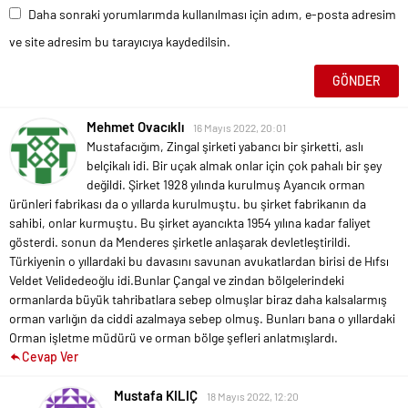
Daha sonraki yorumlarımda kullanılması için adım, e-posta adresim
ve site adresim bu tarayıcıya kaydedilsin.
Mehmet Ovacıklı
16 Mayıs 2022, 20:01
Mustafacığım, Zingal şirketi yabancı bir şirketti, aslı
belçikalı idi. Bir uçak almak onlar için çok pahalı bir şey
değildi. Şirket 1928 yılında kurulmuş Ayancık orman
ürünleri fabrikası da o yıllarda kurulmuştu. bu şirket fabrikanın da
sahibi, onlar kurmuştu. Bu şirket ayancıkta 1954 yılına kadar faliyet
gösterdi. sonun da Menderes şirketle anlaşarak devletleştirildi.
Türkiyenin o yıllardaki bu davasını savunan avukatlardan birisi de Hıfsı
Veldet Velidedeoğlu idi.Bunlar Çangal ve zindan bölgelerindeki
ormanlarda büyük tahribatlara sebep olmuşlar biraz daha kalsalarmış
orman varlığın da ciddi azalmaya sebep olmuş. Bunları bana o yıllardaki
Orman işletme müdürü ve orman bölge şefleri anlatmışlardı.
Cevap Ver
Mustafa KILIÇ
18 Mayıs 2022, 12:20