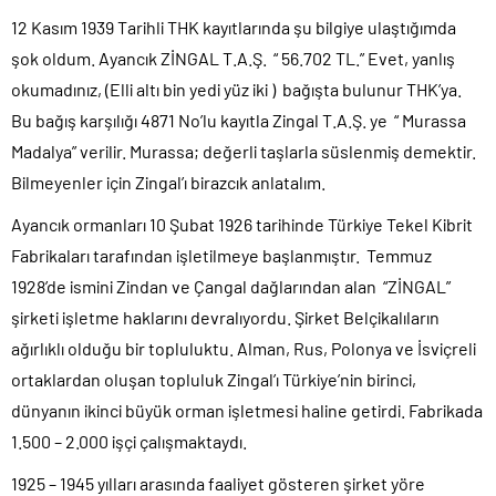
12 Kasım 1939 Tarihli THK kayıtlarında şu bilgiye ulaştığımda
şok oldum. Ayancık ZİNGAL T.A.Ş. “ 56.702 TL.” Evet, yanlış
okumadınız, (Elli altı bin yedi yüz iki ) bağışta bulunur THK’ya.
Bu bağış karşılığı 4871 No’lu kayıtla Zingal T.A.Ş. ye “ Murassa
Madalya” verilir. Murassa; değerli taşlarla süslenmiş demektir.
Bilmeyenler için Zingal’ı birazcık anlatalım.
Ayancık ormanları 10 Şubat 1926 tarihinde Türkiye Tekel Kibrit
Fabrikaları tarafından işletilmeye başlanmıştır. Temmuz
1928’de ismini Zindan ve Çangal dağlarından alan “ZİNGAL”
şirketi işletme haklarını devralıyordu. Şirket Belçikalıların
ağırlıklı olduğu bir topluluktu. Alman, Rus, Polonya ve İsviçreli
ortaklardan oluşan topluluk Zingal’ı Türkiye’nin birinci,
dünyanın ikinci büyük orman işletmesi haline getirdi. Fabrikada
1.500 – 2.000 işçi çalışmaktaydı.
1925 – 1945 yılları arasında faaliyet gösteren şirket yöre