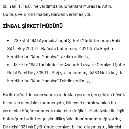
idi. Yani T.Ta.C.’ ne yardımda bulunanlara Murassa, Altın,
Gümüş ve Bronz madalyalardan verilmesiydi.
ZİNGAL ŞİRKETİ MÜDÜRÜ
28 Eylül 1931 Ayancık Zingal Şirketi Müdürlerinden Baki
SAİT Bey 250 TL. Bağışta bulunmuş. 4321 No’lu kayıtla
kendilerine “Altın Madalya” takdim edilmiş.
18 Ekim 1932 tarihinde ise Ayancık Tayyare Cemiyeti Şube
Reisi Sami Bey 305 TL. Bağışta bulunmuş. 4363 No’lu kayıtla
kendilerine “Altın Madalya” Takdim edilmiş.
Bu iki değerli insanın yapmış oldukları yardım gerçekten büyük
bir vatan sevgisinin sonucuydu. Bireysel olarak yapılan bu
yardımlar küçümsenecek rakamlar değildi. Madalyalar ile ilgili
bulduğum bu iki belge şimdilik şöyle düşünmemi sağlıyordu.
Birincisi 1931 yılı Eylül’ünde cemiyet bilinci oluşmuştu. İkincisi