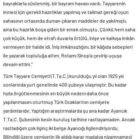
bayraklarla süslenmiş, bir bayram havası vardı. Tayyarenin
inmesi için gerekli hazırlıklar yapılmış ve talimat gereği oyun
sahasının ortasında duman çıkaran maddeler de yakılmıştı,
ama bu hazırlık boşa giden bir emek olmuştu. Çünkü hem saha
çok küçük, hem de etrafı duvarla örtülü, inişe ve kalkışa imkân
vermeyen bir halde idi. İniş imkânsızlığını, bir kâğıda sebepleri
ile yazarak topluluğa attım. Rotamı Sinop’a çevirip uçuşa
devam ettim.”
Türk Tayyare Cemiyeti (T.Ta.C.) kurulduğu yıl olan 1925 yılı
sonlarında yurt genelinde 400 şubeye ulaşmıştır. Bu kadar
hızla örgütlenmesinin en büyük nedeni daha önce
yapılanmasını oturtmuş Türk Ocakları’nın cemiyete
yardımlarıdır. Yaptığım araştırmalarda şu ana kadar Ayancık
T.Ta.C. Şubesinin kesin kuruluş tarihine rastlayamadım. Ancak
rastladığım çok ilginç iki belge Ayancığı ilgilendiriyordu.
Bilindiği üzere cemiyetin ilk aldığı karar madalya nizamnamesi