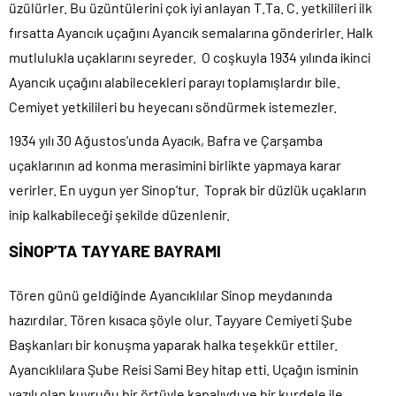
üzülürler. Bu üzüntülerini çok iyi anlayan T.Ta. C. yetkilileri ilk
fırsatta Ayancık uçağını Ayancık semalarına gönderirler. Halk
mutlulukla uçaklarını seyreder. O coşkuyla 1934 yılında ikinci
Ayancık uçağını alabilecekleri parayı toplamışlardır bile.
Cemiyet yetkilileri bu heyecanı söndürmek istemezler.
1934 yılı 30 Ağustos’unda Ayacık, Bafra ve Çarşamba
uçaklarının ad konma merasimini birlikte yapmaya karar
verirler. En uygun yer Sinop’tur. Toprak bir düzlük uçakların
inip kalkabileceği şekilde düzenlenir.
SİNOP’TA TAYYARE BAYRAMI
Tören günü geldiğinde Ayancıklılar Sinop meydanında
hazırdılar. Tören kısaca şöyle olur. Tayyare Cemiyeti Şube
Başkanları bir konuşma yaparak halka teşekkür ettiler.
Ayancıklılara Şube Reisi Sami Bey hitap etti. Uçağın isminin
yazılı olan kuyruğu bir örtüyle kapalıydı ve bir kurdele ile