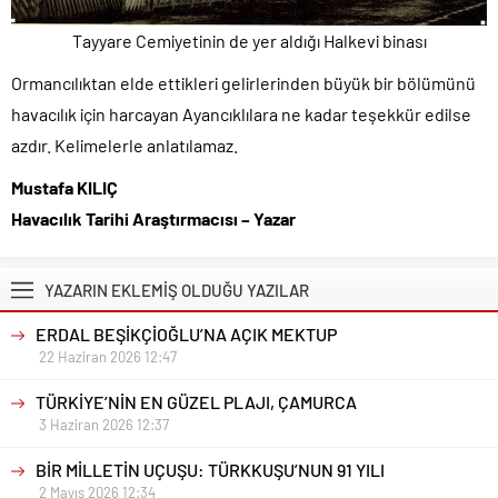
Tayyare Cemiyetinin de yer aldığı Halkevi binası
Ormancılıktan elde ettikleri gelirlerinden büyük bir bölümünü
havacılık için harcayan Ayancıklılara ne kadar teşekkür edilse
azdır. Kelimelerle anlatılamaz.
Mustafa KILIÇ
Havacılık Tarihi Araştırmacısı – Yazar
YAZARIN EKLEMİŞ OLDUĞU YAZILAR
ERDAL BEŞİKÇİOĞLU’NA AÇIK MEKTUP
22 Haziran 2026 12:47
TÜRKİYE’NİN EN GÜZEL PLAJI, ÇAMURCA
3 Haziran 2026 12:37
BİR MİLLETİN UÇUŞU: TÜRKKUŞU’NUN 91 YILI
2 Mayıs 2026 12:34