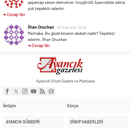
yaşamayı seven demokrat, hoşgörülü Ayancıklılar adına
çok teşekkür ederim.
Cevap Ver
İlhan Onurkan
26 Ocak 2024, 22:22
Merhaba,
Bu güzel binanın akıbeti nedir?
Teşekkür
ederim.
İlhan Onurkan
Cevap Ver
Ayancık Ofset Gazete ve Matbaası
İletişim
Künye
AYANCIK GÜNDEMİ
SİNOP HABERLERİ