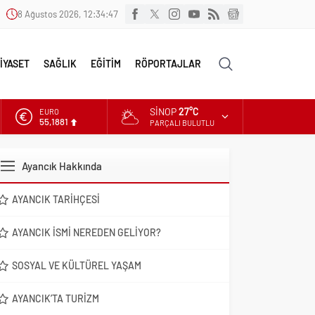
8 Ağustos 2026, 12:34:49
İYASET
SAĞLIK
EĞİTİM
RÖPORTAJLAR
SINOP
27°C
ALTIN
6.660,55
PARÇALI BULUTLU
DOLAR
47,7111
Ayancık Hakkında
EURO
55,1881
AYANCIK TARIHÇESI
AYANCIK İSMI NEREDEN GELIYOR?
SOSYAL VE KÜLTÜREL YAŞAM
AYANCIK’TA TURIZM