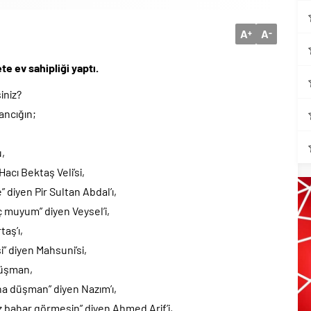
A
A
+
-
e ev sahipliği yaptı.
iniz?
ancığın;
u,
 Hacı Bektaş Veli’si,
diyen Pir Sultan Abdal’ı,
 muyum” diyen Veysel’i,
taş’ı,
” diyen Mahsuni’si,
düşman,
ana düşman” diyen Nazım’ı,
niz bahar görmesin” diyen Ahmed Arif’i,