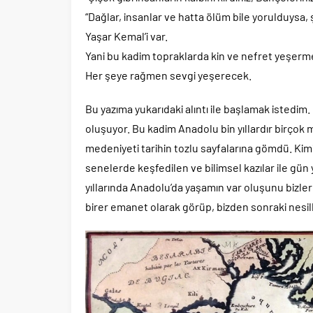
“Dağlar, insanlar ve hatta ölüm bile yorulduysa, ş
Yaşar Kemal’i var.
Yani bu kadim topraklarda kin ve nefret yeşerm
Her şeye rağmen sevgi yeşerecek.
Bu yazıma yukarıdaki alıntı ile başlamak istedim
oluşuyor. Bu kadim Anadolu bin yıllardır birçok m
medeniyeti tarihin tozlu sayfalarına gömdü. Kimi
senelerde keşfedilen ve bilimsel kazılar ile gün
yıllarında Anadolu’da yaşamın var oluşunu bizle
birer emanet olarak görüp, bizden sonraki nesill