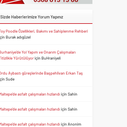
Sizde Haberlerimize Yorum Yapınız
Toy Poodle Özellikleri, Bakımı ve Sahiplenme Rehberi
için
Burak adıgüzel
Burhaniye’de Yol Yapım ve Onarım Çalışmaları
Titizlikle Yürütülüyor
için
BuHraniyeli
Ordu Aybastı güreşlerinde Başpehlivan Erkan Taş
için
Sude
Maltepe’de asfalt çalışmaları hızlandı
için
Sahin
Maltepe’de asfalt çalışmaları hızlandı
için
Sahin
Maltepe’de asfalt çalışmaları hızlandı
için
Anonim