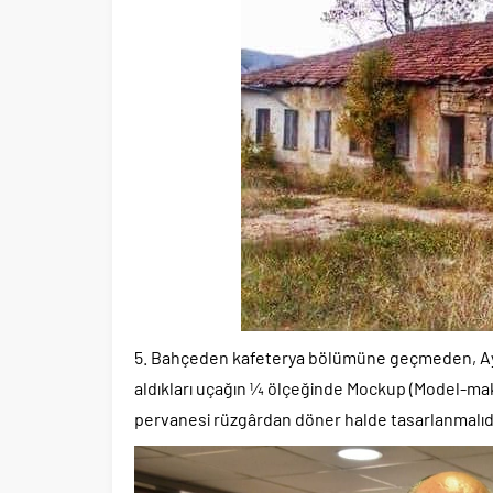
5. Bahçeden kafeterya bölümüne geçmeden, Ayancık
aldıkları uçağın ¼ ölçeğinde Mockup (Model-make
pervanesi rüzgârdan döner halde tasarlanmalıdır.