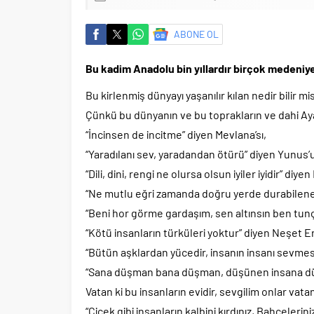
ABONE OL
Bu kadim Anadolu bin yıllardır birçok medeniyet
Bu kirlenmiş dünyayı yaşanılır kılan nedir bilir mis
Çünkü bu dünyanın ve bu toprakların ve dahi Ay
“İncinsen de incitme” diyen Mevlana’sı,
“Yaradılanı sev, yaradandan ötürü” diyen Yunus’
“Dili, dini, rengi ne olursa olsun iyiler iyidir” diyen
“Ne mutlu eğri zamanda doğru yerde durabilene” 
“Beni hor görme gardaşım, sen altınsın ben tunç
“Kötü insanların türküleri yoktur” diyen Neşet Er
“Bütün aşklardan yücedir, insanın insanı sevmesi
“Sana düşman bana düşman, düşünen insana 
Vatan ki bu insanların evidir, sevgilim onlar vat
“Çiçek gibi insanların kalbini kırdınız, Bahçeleri