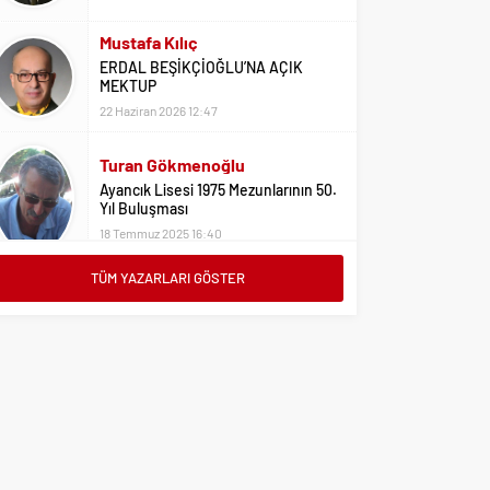
22 Haziran 2026 12:47
Turan Gökmenoğlu
Ayancık Lisesi 1975 Mezunlarının 50.
Yıl Buluşması
18 Temmuz 2025 16:40
Adil Yıldız
Bu Sene Fenerbahçe Ülke Puanlarını
Sırtladı
1 Eylül 2023 15:10
TÜM YAZARLARI GÖSTER
Ali Oral
Üniversite Tercihleri İçin Öneriler
2 Ağustos 2023 16:03
Erdoğan Erkaymaz
10 Ocak Çalışan Gazeteciler Günü
Kutlu Olsun
9 Ocak 2026 21:20