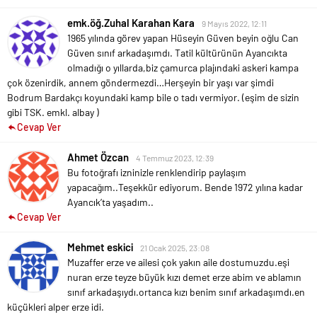
emk.öğ.Zuhal Karahan Kara
9 Mayıs 2022, 12:11
1965 yılında görev yapan Hüseyin Güven beyin oğlu Can
Güven sınıf arkadaşımdı. Tatil kültürünün Ayancıkta
olmadığı o yıllarda,biz çamurca plajındaki askeri kampa
çok özenirdik, annem göndermezdi…Herşeyin bir yaşı var şimdi
Bodrum Bardakçı koyundaki kamp bile o tadı vermiyor. (eşim de sizin
gibi TSK. emkl. albay )
Cevap Ver
Ahmet Özcan
4 Temmuz 2023, 12:39
Bu fotoğrafı izninizle renklendirip paylaşım
yapacağım..Teşekkür ediyorum.
Bende 1972 yılına kadar
Ayancık’ta yaşadım..
Cevap Ver
Mehmet eskici
21 Ocak 2025, 23:08
Muzaffer erze ve ailesi çok yakın aile dostumuzdu.eşi
nuran erze teyze büyük kızı demet erze abim ve ablamın
sınıf arkadaşıydı.ortanca kızı benim sınıf arkadaşımdı.en
küçükleri alper erze idi.