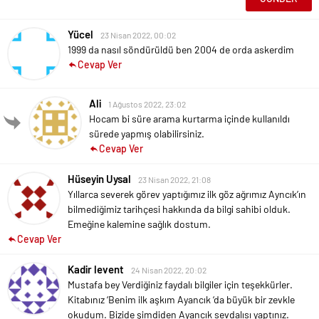
Yücel
23 Nisan 2022, 00:02
1999 da nasıl söndürüldü ben 2004 de orda askerdim
Cevap Ver
Ali
1 Ağustos 2022, 23:02
Hocam bi süre arama kurtarma içinde kullanıldı
sürede yapmış olabilirsiniz.
Cevap Ver
Hüseyin Uysal
23 Nisan 2022, 21:08
Yıllarca severek görev yaptığımız ilk göz ağrımız Ayncık’ın
bilmediğimiz tarihçesi hakkında da bilgi sahibi olduk.
Emeğine kalemine sağlık dostum.
Cevap Ver
Kadir levent
24 Nisan 2022, 20:02
Mustafa bey
Verdiğiniz faydalı bilgiler için teşekkürler.
Kitabınız ‘Benim ilk aşkım Ayancık ‘da büyük bir zevkle
okudum.
Bizide şimdiden Ayancık sevdalısı yaptınız.