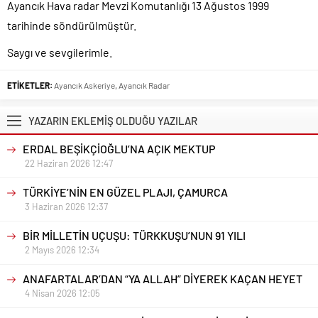
Ayancık Hava radar Mevzi Komutanlığı 13 Ağustos 1999
tarihinde söndürülmüştür.
Saygı ve sevgilerimle.
ETİKETLER:
Ayancık Askeriye
,
Ayancık Radar
YAZARIN EKLEMİŞ OLDUĞU YAZILAR
ERDAL BEŞİKÇİOĞLU’NA AÇIK MEKTUP
22 Haziran 2026 12:47
TÜRKİYE’NİN EN GÜZEL PLAJI, ÇAMURCA
3 Haziran 2026 12:37
BİR MİLLETİN UÇUŞU: TÜRKKUŞU’NUN 91 YILI
2 Mayıs 2026 12:34
ANAFARTALAR’DAN “YA ALLAH” DİYEREK KAÇAN HEYET
4 Nisan 2026 12:05