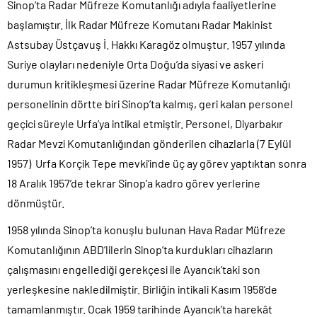
Sinop’ta Radar Müfreze Komutanlığı adıyla faaliyetlerine
başlamıştır. İlk Radar Müfreze Komutanı Radar Makinist
Astsubay Üstçavuş İ. Hakkı Karagöz olmuştur. 1957 yılında
Suriye olayları nedeniyle Orta Doğu’da siyasi ve askeri
durumun kritikleşmesi üzerine Radar Müfreze Komutanlığı
personelinin dörtte biri Sinop’ta kalmış, geri kalan personel
geçici süreyle Urfa’ya intikal etmiştir. Personel, Diyarbakır
Radar Mevzi Komutanlığından gönderilen cihazlarla (7 Eylül
1957) Urfa Korçik Tepe mevki’inde üç ay görev yaptıktan sonra
18 Aralık 1957’de tekrar Sinop’a kadro görev yerlerine
dönmüştür.
1958 yılında Sinop’ta konuşlu bulunan Hava Radar Müfreze
Komutanlığının ABD’lilerin Sinop’ta kurdukları cihazların
çalışmasını engellediği gerekçesi ile Ayancık’taki son
yerleşkesine nakledilmiştir. Birliğin intikali Kasım 1958’de
tamamlanmıştır. Ocak 1959 tarihinde Ayancık’ta harekât