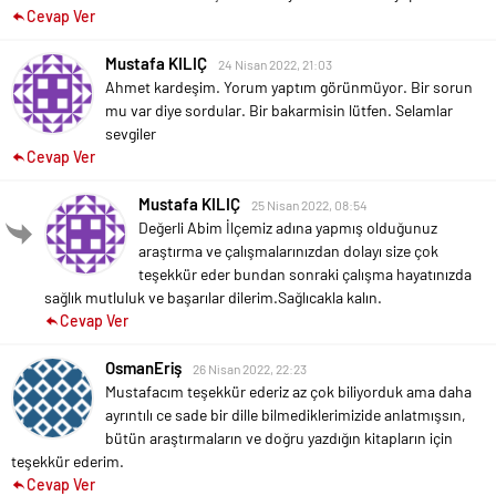
Cevap Ver
Mustafa KILIÇ
24 Nisan 2022, 21:03
Ahmet kardeşim. Yorum yaptım görünmüyor. Bir sorun
mu var diye sordular. Bir bakarmisin lütfen. Selamlar
sevgiler
Cevap Ver
Mustafa KILIÇ
25 Nisan 2022, 08:54
Değerli Abim İlçemiz adına yapmış olduğunuz
araştırma ve çalışmalarınızdan dolayı size çok
teşekkür eder bundan sonraki çalışma hayatınızda
sağlık mutluluk ve başarılar dilerim.Sağlıcakla kalın.
Cevap Ver
OsmanEriş
26 Nisan 2022, 22:23
Mustafacım teşekkür ederiz az çok biliyorduk ama daha
ayrıntılı ce sade bir dille bilmediklerimizide anlatmışsın,
bütün araştırmaların ve doğru yazdığın kitapların için
teşekkür ederim.
Cevap Ver