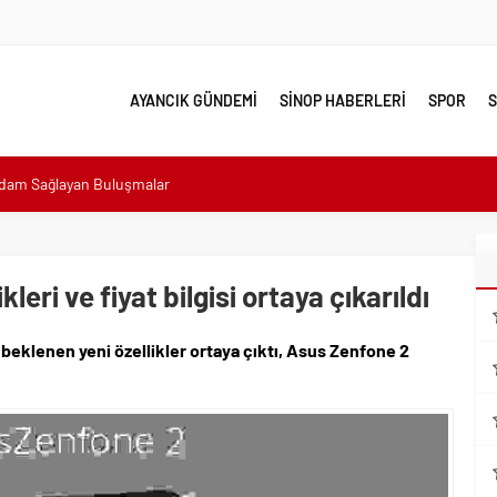
AYANCIK GÜNDEMİ
SİNOP HABERLERİ
SPOR
S
hdam Sağlayan Buluşmalar
sı: “Halkımızın içinde, Bornova’nın hizmetindeyiz”
n atıldı
 Minik Ev Sahiplerine Sahip Çıkmaya Devam Edeceğiz”
eri ve fiyat bilgisi ortaya çıkarıldı
n Her Noktasında Gece Gündüz Sahadayız”
beklenen yeni özellikler ortaya çıktı, Asus Zenfone 2
emalı Ödüllü Resim, Şiir ve Kompozisyon Yarışması
ımızın Üretim Gücünü Destekliyoruz”
eri yalnız bırakılmadı
lerle karşı karşıya