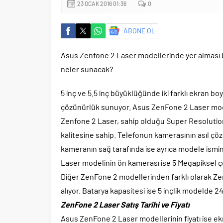
23 OCAK 2016 01:36
0
ABONE OL
Asus Zenfone 2 Laser modellerinde yer alması b
neler sunacak?
5 inç ve 5.5 inç büyüklüğünde iki farklı ekran bo
çözünürlük sunuyor. Asus ZenFone 2 Laser mod
Zenfone 2 Laser, sahip olduğu Super Resolution 
kalitesine sahip. Telefonun kamerasının asıl çö
kameranın sağ tarafında ise ayrıca modele ismin
Laser modelinin ön kamerası ise 5 Megapiksel
Diğer ZenFone 2 modellerinden farklı olarak Z
alıyor. Batarya kapasitesi ise 5 inçlik modelde 
ZenFone 2 Laser Satış Tarihi ve Fiyatı
Asus ZenFone 2 Laser modellerinin fiyatı ise ekra