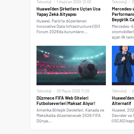
Teknoloji
1 Haziran 2026 13:00
Teknoloji
3
Huawei’den Şirketlere Uçtan Uca
Mercedes-A
Yapay Zekâ Altyapısı
Performanst
Beygirlik C
Huawei, Paris'te düzenlenen
Innovative Data Infrastructure (IDI)
Mercedes-A
Forum 2026'da kurumların...
otomobilleri
açan ilk ta
Teknoloji
28 Mayıs 2026 11:20
Teknoloji
2
Düzmece FIFA Web Siteleri
Huawei’den
Futbolseverleri Maksat Alıyor!
Alternatif
Amerika Birleşik Devletleri, Kanada ve
Huawei, 202
Meksika'da düzenlenecek 2026 FIFA
Devreler ve
Dünya...
(ISCAS) kap