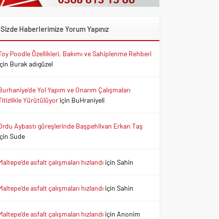
Sizde Haberlerimize Yorum Yapınız
Toy Poodle Özellikleri, Bakımı ve Sahiplenme Rehberi
için
Burak adıgüzel
Burhaniye’de Yol Yapım ve Onarım Çalışmaları
Titizlikle Yürütülüyor
için
BuHraniyeli
Ordu Aybastı güreşlerinde Başpehlivan Erkan Taş
için
Sude
Maltepe’de asfalt çalışmaları hızlandı
için
Sahin
Maltepe’de asfalt çalışmaları hızlandı
için
Sahin
Maltepe’de asfalt çalışmaları hızlandı
için
Anonim