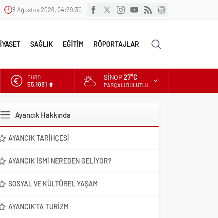
8 Ağustos 2026, 04:29:31
İYASET
SAĞLIK
EĞİTİM
RÖPORTAJLAR
SINOP
27°C
EURO
55,1881
PARÇALI BULUTLU
ALTIN
6.660,55
Ayancık Hakkında
DOLAR
47,7111
AYANCIK TARIHÇESI
AYANCIK İSMI NEREDEN GELIYOR?
SOSYAL VE KÜLTÜREL YAŞAM
AYANCIK’TA TURIZM