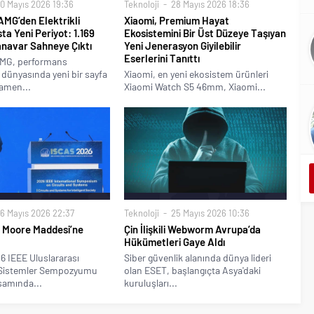
0 Mayıs 2026 19:36
Teknoloji
28 Mayıs 2026 18:36
MG’den Elektrikli
Xiaomi, Premium Hayat
a Yeni Periyot: 1.169
Ekosistemini Bir Üst Düzeye Taşıyan
anavar Sahneye Çıktı
Yeni Jenerasyon Giyilebilir
Eserlerini Tanıttı
MG, performans
 dünyasında yeni bir sayfa
Xiaomi, en yeni ekosistem ürünleri
mamen...
Xiaomi Watch S5 46mm, Xiaomi...
6 Mayıs 2026 22:37
Teknoloji
25 Mayıs 2026 10:36
 Moore Maddesi’ne
Çin İlişkili Webworm Avrupa’da
Hükümetleri Gaye Aldı
6 IEEE Uluslararası
Siber güvenlik alanında dünya lideri
 Sistemler Sempozyumu
olan ESET, başlangıçta Asya'daki
samında...
kuruluşları...