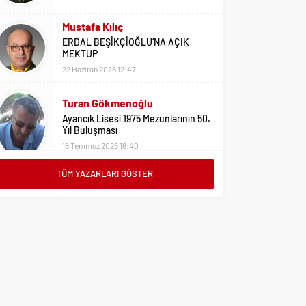
Mustafa Kılıç
ERDAL BEŞİKÇİOĞLU’NA AÇIK
MEKTUP
22 Haziran 2026 12:47
Turan Gökmenoğlu
Ayancık Lisesi 1975 Mezunlarının 50.
Yıl Buluşması
18 Temmuz 2025 16:40
Adil Yıldız
TÜM YAZARLARI GÖSTER
Bu Sene Fenerbahçe Ülke Puanlarını
Sırtladı
1 Eylül 2023 15:10
Ali Oral
Üniversite Tercihleri İçin Öneriler
2 Ağustos 2023 16:03