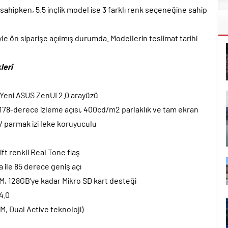
 sahipken, 5.5 inçlik model ise 3 farklı renk seçeneğine sahip
le ön siparişe açılmış durumda. Modellerin teslimat tarihi
leri
te Yeni ASUS ZenUI 2.0 arayüzü
 178-derece izleme açısı, 400cd/m2 parlaklık ve tam ekran
/ parmak izi leke koruyuculu
ift renkli Real Tone flaş
a ile 85 derece geniş açı
 128GB’ye kadar Mikro SD kart desteği
4.0
IM, Dual Active teknoloji)