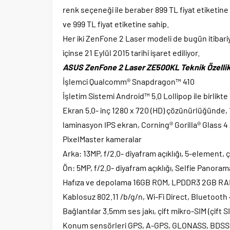
renk seçeneği ile beraber 899 TL fiyat etiketine
ve 999 TL fiyat etiketine sahip.
Her iki ZenFone 2 Laser modeli de bugün itibariy
içinse 21 Eylül 2015 tarihi işaret ediliyor.
ASUS ZenFone 2 Laser ZE500KL Teknik Özellik
İşlemci Qualcomm® Snapdragon™ 410
İşletim Sistemi Android™ 5.0 Lollipop ile birlik
Ekran 5.0- inç 1280 x 720 (HD) çözünürlüğünde,
laminasyon IPS ekran, Corning® Gorilla® Glass 4 
PixelMaster kameralar
Arka: 13MP, f/2.0- diyafram açıklığı, 5-element, ç
Ön: 5MP, f/2.0- diyafram açıklığı, Selfie Panoram
Hafıza ve depolama 16GB ROM, LPDDR3 2GB RAM,
Kablosuz 802.11 /b/g/n, Wi-Fi Direct, Bluetooth 
Bağlantılar 3.5mm ses jakı, çift mikro-SIM (çift S
Konum sensörleri GPS, A-GPS, GLONASS, BDSS