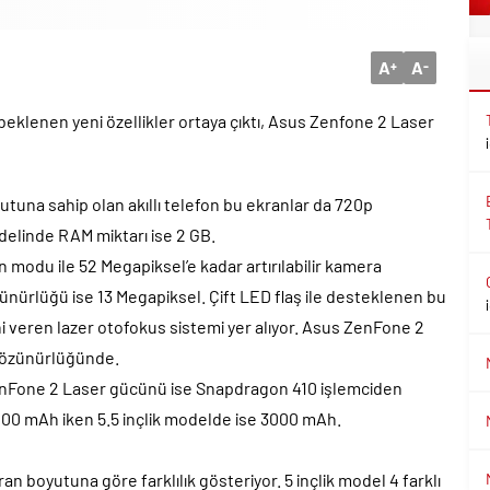
A
A
+
-
eklenen yeni özellikler ortaya çıktı, Asus Zenfone 2 Laser
yutuna sahip olan akıllı telefon bu ekranlar da 720p
elinde RAM miktarı ise 2 GB.
modu ile 52 Megapiksel’e kadar artırılabilir kamera
zünürlüğü ise 13 Megapiksel. Çift LED flaş ile desteklenen bu
i veren lazer otofokus sistemi yer alıyor. Asus ZenFone 2
 çözünürlüğünde.
enFone 2 Laser gücünü ise Snapdragon 410 işlemciden
2400 mAh iken 5.5 inçlik modelde ise 3000 mAh.
n boyutuna göre farklılık gösteriyor. 5 inçlik model 4 farklı