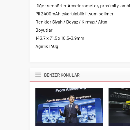
Diğer sensörler Accelerometer, proximity, ambie
Pil 2400mAh çıkartılabilir lityum polimer
Renkler Siyah / Beyaz / Kırmızı / Altın
Boyutlar
143.7 x 71.5 x 10.5-3.9mm
Ağırlık 140g
BENZER KONULAR