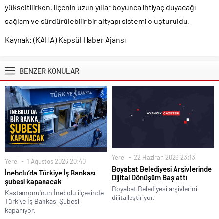
yükseltilirken, ilçenin uzun yıllar boyunca ihtiyaç duyacağı
sağlam ve sürdürülebilir bir altyapı sistemi oluşturuldu.
Kaynak: (KAHA) Kapsül Haber Ajansı
BENZER KONULAR
Yerel
22 Haziran 2026 23:13
Yerel
1 Ağustos 2026 20:40
Boyabat Belediyesi Arşivlerinde
İnebolu’da Türkiye İş Bankası
Dijital Dönüşüm Başlattı
şubesi kapanacak
Boyabat Belediyesi arşivlerini
Kastamonu'nun İnebolu ilçesinde
dijitalleştiriyor.
Türkiye İş Bankası Şubesi
kapanıyor.