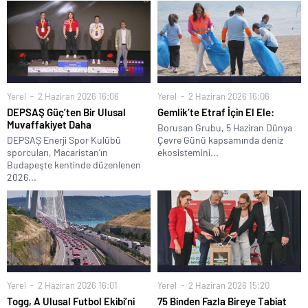
Yerel
2 Haziran 2026 16:06
Yerel
2 Haziran 2026 16:06
DEPSAŞ Güç’ten Bir Ulusal
Gemlik’te Etraf İçin El Ele:
Muvaffakiyet Daha
Borusan Grubu, 5 Haziran Dünya
DEPSAŞ Enerji Spor Kulübü
Çevre Günü kapsamında deniz
sporcuları, Macaristan’ın
ekosistemini...
Budapeşte kentinde düzenlenen
2026...
Yerel
2 Haziran 2026 16:01
Yerel
2 Haziran 2026 15:20
Togg, A Ulusal Futbol Ekibi’ni
75 Binden Fazla Bireye Tabiat