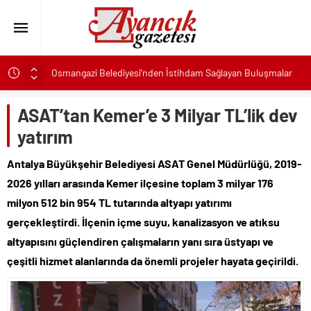
Osmangazi Belediyesi’nden İstihdam Sağlayan Buluşmalar
Başkan Eşki’den Çamdibi çıkarması: “Halkımızın içinde,
Bornova’nın hizmetindeyiz”
ASAT’tan Kemer’e 3 Milyar TL’lik dev
Konak’ta imzalar fırsat eşitliği için atıldı
yatırım
Başkan Hatice Gençay: “Didim’in Minik Ev Sahiplerine Sahip
Antalya Büyükşehir Belediyesi ASAT Genel Müdürlüğü, 2019-
Çıkmaya Devam Edeceğiz”
2026 yılları arasında Kemer ilçesine toplam 3 milyar 176
K. Menderes’te AKTAŞ Bereketi
milyon 512 bin 954 TL tutarında altyapı yatırımı
Başkan Hatice Gençay: “Didim’in Her Noktasında Gece
Gündüz Sahadayız”
gerçekleştirdi. İlçenin içme suyu, kanalizasyon ve atıksu
Başkan Çerçioğlu’ndan 7 Eylül Temalı Ödüllü Resim, Şiir ve
altyapısını güçlendiren çalışmaların yanı sıra üstyapı ve
Kompozisyon Yarışması
çeşitli hizmet alanlarında da önemli projeler hayata geçirildi.
Başkan Hatice Gençay: “Kadınlarımızın Üretim Gücünü
Destekliyoruz”
Torbalı’nın kuru domates emekçileri yalnız bırakılmadı