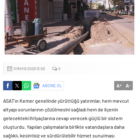
Küçük işletmeler büyük siber risklerle karşı karşıya
11 MAYIS 2026 13:00
0
A
A
ABONE OL
+
-
ASAT’ın Kemer genelinde yürüttüğü yatırımlar, hem mevcut
altyapı sorunlarının çözülmesini sağladı hem de ilçenin
gelecekteki ihtiyaçlarına cevap verecek güçlü bir sistem
oluşturdu. Yapılan çalışmalarla birlikte vatandaşlara daha
sağlıklı, kesintisiz ve sürdürülebilir hizmet sunulması