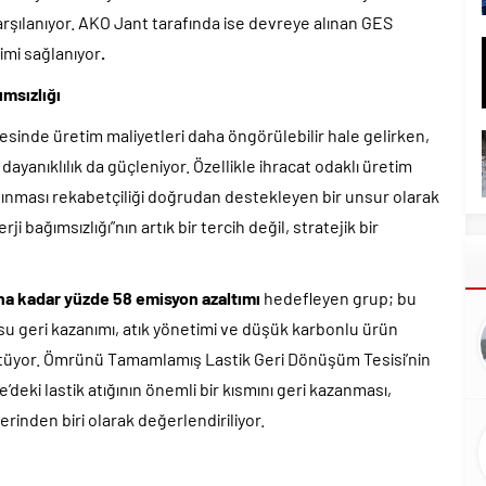
 karşılanıyor. AKO Jant tarafında ise devreye alınan GES
timi sağlanıyor
.
ımsızlığı
sinde üretim maliyetleri daha öngörülebilir hale gelirken,
 dayanıklılık da güçleniyor. Özellikle ihracat odaklı üretim
alınması rekabetçiliği doğrudan destekleyen bir unsur olarak
i bağımsızlığı”nın artık bir tercih değil, stratejik bir
ına kadar yüzde 58 emisyon azaltımı
hedefleyen grup; bu
 su geri kazanımı, atık yönetimi ve düşük karbonlu ürün
rütüyor. Ömrünü Tamamlamış Lastik Geri Dönüşüm Tesisi’nin
ye’deki lastik atığının önemli bir kısmını geri kazanması,
inden biri olarak değerlendiriliyor.