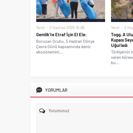
Yerel
2 Haziran 2026 16:06
Yerel
2 Haz
Gemlik’te Etraf İçin El Ele:
Togg, A Ulu
Kupası Sey
Borusan Grubu, 5 Haziran Dünya
Uğurladı
Çevre Günü kapsamında deniz
ekosistemini...
Türkiye’nin 
veren kürese
bu...
YORUMLAR