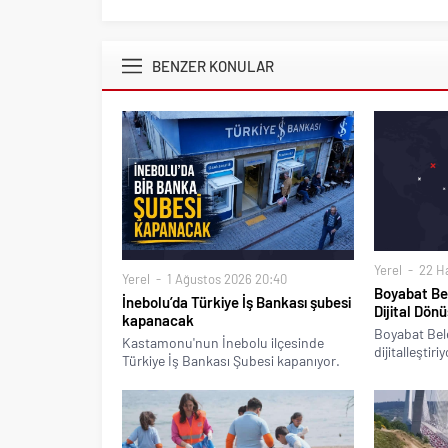
BENZER KONULAR
Yerel
22 Ha
Yerel
1 Ağustos 2026 20:40
Boyabat Bel
İnebolu’da Türkiye İş Bankası şubesi
Dijital Dön
kapanacak
Boyabat Bele
Kastamonu'nun İnebolu ilçesinde
dijitalleştiriy
Türkiye İş Bankası Şubesi kapanıyor.