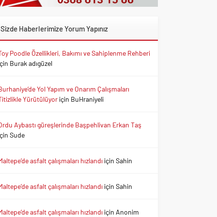
Sizde Haberlerimize Yorum Yapınız
Toy Poodle Özellikleri, Bakımı ve Sahiplenme Rehberi
için
Burak adıgüzel
Burhaniye’de Yol Yapım ve Onarım Çalışmaları
Titizlikle Yürütülüyor
için
BuHraniyeli
Ordu Aybastı güreşlerinde Başpehlivan Erkan Taş
için
Sude
Maltepe’de asfalt çalışmaları hızlandı
için
Sahin
Maltepe’de asfalt çalışmaları hızlandı
için
Sahin
Maltepe’de asfalt çalışmaları hızlandı
için
Anonim