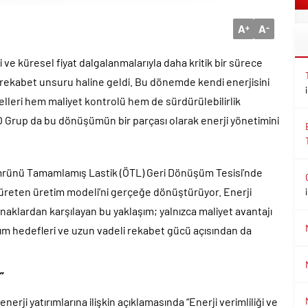
A
A
+
-
i ve küresel fiyat dalgalanmalarıyla daha kritik bir sürece
ir rekabet unsuru haline geldi. Bu dönemde kendi enerjisini
lleri hem maliyet kontrolü hem de sürdürülebilirlik
KO Grup da bu dönüşümün bir parçası olarak enerji yönetimini
mrünü Tamamlamış Lastik (ÖTL) Geri Dönüşüm Tesisi’nde
ni üreten üretim modeli’ni gerçeğe dönüştürüyor. Enerji
ynaklardan karşılayan bu yaklaşım; yalnızca maliyet avantajı
ım hedefleri ve uzun vadeli rekabet gücü açısından da
”
 enerji yatırımlarına ilişkin açıklamasında “Enerji verimliliği ve