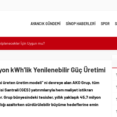
AYANCIK GÜNDEMİ
SİNOP HABERLERİ
SPOR
S
ahiplenecekler İçin Uygun mu?
e yakın takip
linde Yol Bakım ve Onarım Çalışması
yon kWh’lik Yenilenebilir Güç Üretimi
 Model Ele Alındı
mangazi’de Attı
ini üreten üretim modeli” ni devreye alan AKO Grup, tüm
 Güzelleşiyor
i Santrali (GES) yatırımlarıyla hem maliyet istikrarı
leri Nostalji Dolu Klasiklerle Devam Ediyor
 Grup bünyesindeki tesisler, yıllık yaklaşık 45,7 milyon
ılığı azaltırken sürdürülebilir büyüme hedeflerine emin
mli Kullanım İpuçları
emmel Yer