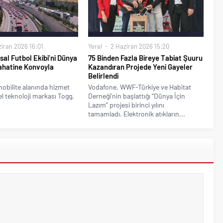
iran 2026 16:01
Yerel
2 Haziran 2026 15:20
sal Futbol Ekibi’ni Dünya
75 Binden Fazla Bireye Tabiat Şuuru
ahatine Konvoyla
Kazandıran Projede Yeni Gayeler
Belirlendi
mobilite alanında hizmet
Vodafone, WWF-Türkiye ve Habitat
l teknoloji markası Togg,
Derneği’nin başlattığı “Dünya İçin
Lazım” projesi birinci yılını
tamamladı. Elektronik atıkların...