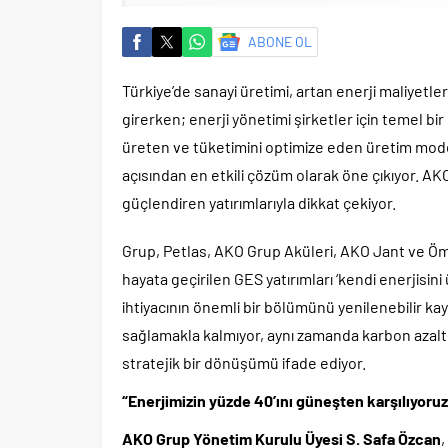
ABONE OL
Türkiye’de sanayi üretimi, artan enerji maliyetler
girerken; enerji yönetimi şirketler için temel b
üreten ve tüketimini optimize eden üretim mode
açısından en etkili çözüm olarak öne çıkıyor. A
güçlendiren yatırımlarıyla dikkat çekiyor.
Grup, Petlas, AKO Grup Aküleri, AKO Jant ve Ö
hayata geçirilen GES yatırımları ‘kendi enerjisi
ihtiyacının önemli bir bölümünü yenilenebilir ka
sağlamakla kalmıyor, aynı zamanda karbon azalt
stratejik bir dönüşümü ifade ediyor.
“Enerjimizin yüzde 40’ını güneşten karşılıyoruz
AKO Grup Yönetim Kurulu Üyesi S. Safa Özcan
,