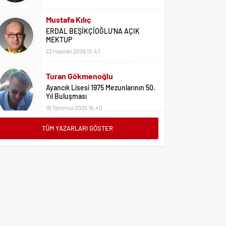
Mustafa Kılıç
ERDAL BEŞİKÇİOĞLU’NA AÇIK
MEKTUP
22 Haziran 2026 12:47
Turan Gökmenoğlu
Ayancık Lisesi 1975 Mezunlarının 50.
Yıl Buluşması
18 Temmuz 2025 16:40
Adil Yıldız
TÜM YAZARLARI GÖSTER
Bu Sene Fenerbahçe Ülke Puanlarını
Sırtladı
1 Eylül 2023 15:10
Ali Oral
Üniversite Tercihleri İçin Öneriler
2 Ağustos 2023 16:03