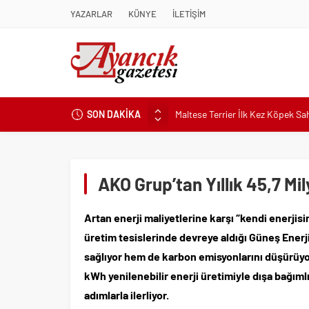
YAZARLAR
KÜNYE
İLETİŞİM
Maltese Terrier İlk Kez Köpek S
SON DAKİKA
Kapadokya Tatilinde Ne Giyilir?
Büyükakın’dan İzmit’in geleceğin
Didim Belediyesi’nden Kent Gene
AKO Grup’tan Yıllık 45,7 Mil
Hastalıktan Ari İşletmelerde Yeni
Kaykay Şampiyonasının Kalbi Os
Artan enerji maliyetlerine karşı “kendi enerjis
Didim Belediyesi Üretiyor, Didim
üretim tesislerinde devreye aldığı Güneş Enerjis
Üsküdar’da Açık Hava Sinema Gün
sağlıyor hem de karbon emisyonlarını düşürüyor.
kWh yenilenebilir enerji üretimiyle dışa bağıml
Pnömatik Valf Sistemlerinde Veri
adımlarla ilerliyor.
Sinop’ta Denize Girilecek 3 Mük