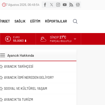
7 Ağustos 2026, 06:49:55
İYASET
SAĞLIK
EĞİTİM
RÖPORTAJLAR
SINOP
27°C
ALTIN
6.543,59
PARÇALI BULUTLU
DOLAR
47,7010
Ayancık Hakkında
EURO
55,0063
AYANCIK TARIHÇESI
AYANCIK İSMI NEREDEN GELIYOR?
SOSYAL VE KÜLTÜREL YAŞAM
AYANCIK’TA TURIZM