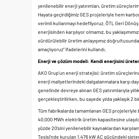
yenilenebilir enerji yatırımları, üretim süreçlerim
Hayata geçirdiğimiz GES projeleriyle hem karbon
verimli kullanmayı hedefliyoruz. ÖTL Geri Dönüşü
enerjisinden karşılıyor olmamız, bu yaklaşımı
sürdürülebilir üretim anlayışımız doğrultusunda 
amaçlıyoruz” ifadelerini kullandı.
Enerji ve çözüm modeli: Kendi enerjisini üreten
AKO Grup’un enerji stratejisi; üretim süreçlerinde
enerji maliyetlerindeki dalgalanmalara karşı dayan
genelinde devreye alınan GES yatırımlarıyla yıllı
gerçekleştirilirken, bu sayede yılda yaklaşık 2 b
Tüm fabrikalarda tamamlanan GES projeleriyle bi
40.000 MWh elektrik üretim kapasitesine ulaşıldı.
yüzde 20’sini yenilenebilir kaynaklardan karşıl
Tesisi’nde kurulan 1.476 kW AC gücündeki sistem