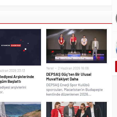
Yerel
2 Haziran 2026 16:06
ziran 2026 23:13
DEPSAŞ Güç’ten Bir Ulusal
ediyesi Arşivlerinde
Muvaffakiyet Daha
üşüm Başlattı
DEPSAŞ Enerji Spor Kulübü
diyesi arşivlerini
sporcuları, Macaristan’ın Budapeşte
or.
kentinde düzenlenen 2026...