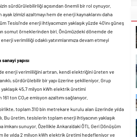
izin sürdürülebilirliği açısından önemli bir rol oynuyor.
 ayak izimizi azaltmayı hem de enerji kaynaklarını daha
m Tesisi’nde enerji ihtiyacımızın yaklaşık yüzde 40’ını güneş
mızın somut örneklerinden biri. Önümüzdeki dönemde de
enerji verimliliği odaklı yatırımlarımıza devam etmeyi
 sanayi yapısı
 enerji verimliliğini artıran, kendi elektriğini üreten ve
ıklı, sürdürülebilir bir yapı üzerine şekilleniyor. Grup
k yaklaşık 45,7 milyon kWh elektrik üretimi
in 161 ton CO₂e emisyon azaltımı sağlanıyor.
rlikte, toplam 310 bin metrekare kurulu alan üzerinde yılda
 Bu üretim, tesislerin toplam enerji ihtiyacının yaklaşık
ama imkanı sunuyor. Özellikle Ankara’daki ÖTL Geri Dönüşüm
 ile yılda 2 milyon kWh elektrik üretimi hedefleniyor ve