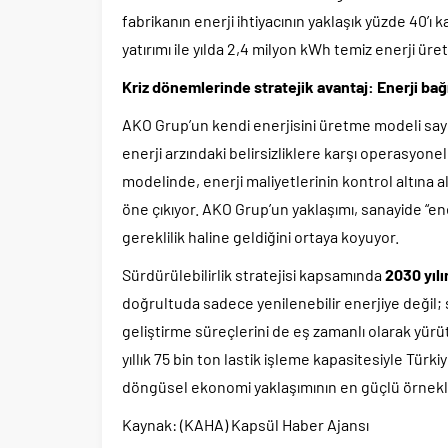
fabrikanın enerji ihtiyacının yaklaşık yüzde 40’ı
yatırımı ile yılda 2,4 milyon kWh temiz enerji üre
Kriz dönemlerinde stratejik avantaj: Enerji bağ
AKO Grup’un kendi enerjisini üretme modeli saye
enerji arzındaki belirsizliklere karşı operasyonel
modelinde, enerji maliyetlerinin kontrol altına 
öne çıkıyor. AKO Grup’un yaklaşımı, sanayide “enerj
gereklilik haline geldiğini ortaya koyuyor.
Sürdürülebilirlik stratejisi kapsamında
2030 yıl
doğrultuda sadece yenilenebilir enerjiye değil;
geliştirme süreçlerini de eş zamanlı olarak yü
yıllık 75 bin ton lastik işleme kapasitesiyle Türki
döngüsel ekonomi yaklaşımının en güçlü örnekler
Kaynak: (KAHA) Kapsül Haber Ajansı