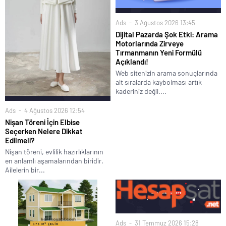
Ads
3 Ağustos 2026 13:45
Dijital Pazarda Şok Etki: Arama
Motorlarında Zirveye
Tırmanmanın Yeni Formülü
Açıklandı!
Web sitenizin arama sonuçlarında
alt sıralarda kaybolması artık
kaderiniz değil....
Ads
4 Ağustos 2026 12:54
Nişan Töreni İçin Elbise
Seçerken Nelere Dikkat
Edilmeli?
Nişan töreni, evlilik hazırlıklarının
en anlamlı aşamalarından biridir.
Ailelerin bir...
Ads
31 Temmuz 2026 15:28