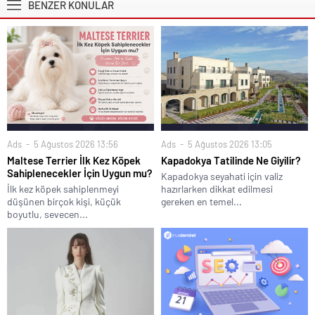
BENZER KONULAR
Ads
5 Ağustos 2026 13:05
Ads
5 Ağustos 2026 13:56
Kapadokya Tatilinde Ne Giyilir?
Maltese Terrier İlk Kez Köpek
Sahiplenecekler İçin Uygun mu?
Kapadokya seyahati için valiz
hazırlarken dikkat edilmesi
İlk kez köpek sahiplenmeyi
gereken en temel...
düşünen birçok kişi, küçük
boyutlu, sevecen...