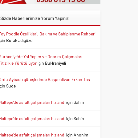
Sizde Haberlerimize Yorum Yapınız
Toy Poodle Özellikleri, Bakımı ve Sahiplenme Rehberi
için
Burak adıgüzel
Burhaniye’de Yol Yapım ve Onarım Çalışmaları
Titizlikle Yürütülüyor
için
BuHraniyeli
Ordu Aybastı güreşlerinde Başpehlivan Erkan Taş
için
Sude
Maltepe’de asfalt çalışmaları hızlandı
için
Sahin
Maltepe’de asfalt çalışmaları hızlandı
için
Sahin
Maltepe’de asfalt çalışmaları hızlandı
için
Anonim