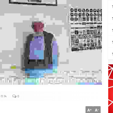
11:14
0
A
A
+
-