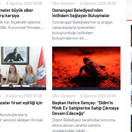
i
8 Ağustos 2026 00:08
Ülke Gündemi
8 Ağustos 2026 00:08
meler büyük siber
Osmangazi Belediyesi’nden
rşı karşıya
İstihdam Sağlayan Buluşmalar
ik her ölçekteki işletme
Osmangazi Belediyesi’nin iş arayan
klilik. Kurumsal firmalar...
vatandaşlarla işverenleri
buluşturduğu istihdam
buluşmalarının bir...
i
8 Ağustos 2026 00:08
Ülke Gündemi
8 Ağustos 2026 00:08
alar fırsat eşitliği için
Başkan Hatice Gençay: “Didim’in
Minik Ev Sahiplerine Sahip Çıkmaya
Devam Edeceğiz”
kuruluşlarıyla iş
bir yenisini ekleyen Konak
Didim Belediyesi tarafından koruma
.
altına alınan caretta caretta
yuvalarından çıkan...