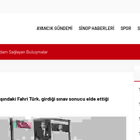
AYANCIK GÜNDEMİ
SİNOP HABERLERİ
SPOR
S
hdam Sağlayan Buluşmalar
sı: “Halkımızın içinde, Bornova’nın hizmetindeyiz”
n atıldı
 Minik Ev Sahiplerine Sahip Çıkmaya Devam Edeceğiz”
ındaki Fahri Türk, girdiği sınav sonucu elde ettiği
n Her Noktasında Gece Gündüz Sahadayız”
emalı Ödüllü Resim, Şiir ve Kompozisyon Yarışması
ımızın Üretim Gücünü Destekliyoruz”
eri yalnız bırakılmadı
lerle karşı karşıya