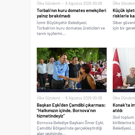
Ülke Gündemi
8 Ağustos 2026 00:08
Ülke Gündem
Torbalı’nın kuru domates emekçileri
Küçük işlet
yalnız bırakılmadı
risklerle ka
İzmir Büyükşehir Belediyesi,
Siber güvenl
Torbalı’nın kuru domates üreticileri ve
için bir gere
tarım işçilerini...
Ülke Gündemi
8 Ağustos 2026 00:08
Ülke Gündem
Başkan Eşki’den Çamdibi çıkarması:
Konak’ta imz
“Halkımızın içinde, Bornova’nın
atıldı
hizmetindeyiz”
Sivil toplum 
Bornova Belediye Başkanı Ömer Eşki,
birliklerine 
Çamdibi Bölgesi’nde gerçekleştirdiği
Belediyesi,..
alan gezisinde...