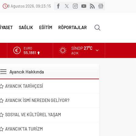
8 Ağustos 2026, 09:23:16
İYASET
SAĞLIK
EĞİTİM
RÖPORTAJLAR
SINOP
27°C
EURO
55,1881
AÇIK
ALTIN
6.660,55
Ayancık Hakkında
DOLAR
47,7111
AYANCIK TARIHÇESI
AYANCIK İSMI NEREDEN GELIYOR?
SOSYAL VE KÜLTÜREL YAŞAM
AYANCIK’TA TURIZM