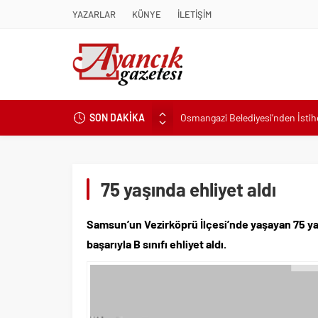
YAZARLAR
KÜNYE
İLETİŞİM
SON DAKİKA
Osmangazi Belediyesi’nden İsti
Başkan Eşki’den Çamdibi çıkarma
Konak’ta imzalar fırsat eşitliği içi
Başkan Hatice Gençay: “Didim’in
75 yaşında ehliyet aldı
K. Menderes’te AKTAŞ Bereketi
Samsun’un Vezirköprü İlçesi’nde yaşayan 75 yaş
Başkan Hatice Gençay: “Didim’i
başarıyla B sınıfı ehliyet aldı.
Başkan Çerçioğlu’ndan 7 Eylül T
Başkan Hatice Gençay: “Kadınlar
Torbalı’nın kuru domates emekçil
Küçük işletmeler büyük siber risk