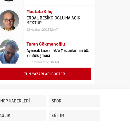
Mustafa Kılıç
ERDAL BEŞİKÇİOĞLU’NA AÇIK
MEKTUP
22 Haziran 2026 12:47
Turan Gökmenoğlu
Ayancık Lisesi 1975 Mezunlarının 50.
Yıl Buluşması
18 Temmuz 2025 16:40
TÜM YAZARLARI GÖSTER
Adil Yıldız
Bu Sene Fenerbahçe Ülke Puanlarını
Sırtladı
1 Eylül 2023 15:10
İNOP HABERLERİ
SPOR
Ali Oral
Üniversite Tercihleri İçin Öneriler
AĞLIK
EĞİTİM
2 Ağustos 2023 16:03