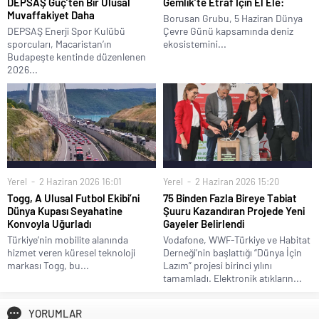
DEPSAŞ Güç’ten Bir Ulusal
Gemlik’te Etraf İçin El Ele:
Muvaffakiyet Daha
Borusan Grubu, 5 Haziran Dünya
DEPSAŞ Enerji Spor Kulübü
Çevre Günü kapsamında deniz
sporcuları, Macaristan’ın
ekosistemini...
Budapeşte kentinde düzenlenen
2026...
Yerel
2 Haziran 2026 16:01
Yerel
2 Haziran 2026 15:20
Togg, A Ulusal Futbol Ekibi’ni
75 Binden Fazla Bireye Tabiat
Dünya Kupası Seyahatine
Şuuru Kazandıran Projede Yeni
Konvoyla Uğurladı
Gayeler Belirlendi
Türkiye’nin mobilite alanında
Vodafone, WWF-Türkiye ve Habitat
hizmet veren küresel teknoloji
Derneği’nin başlattığı “Dünya İçin
markası Togg, bu...
Lazım” projesi birinci yılını
tamamladı. Elektronik atıkların...
YORUMLAR