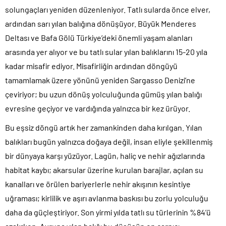
solungaçları yeniden düzenleniyor. Tatlı sularda önce elver,
ardından sarı yılan balığına dönüşüyor. Büyük Menderes
Deltası ve Bafa Gölü Türkiye’deki önemli yaşam alanları
arasında yer alıyor ve bu tatlı sular yılan balıklarını 15-20 yıla
kadar misafir ediyor. Misafirliğin ardından döngüyü
tamamlamak üzere yönünü yeniden Sargasso Denizi’ne
çeviriyor; bu uzun dönüş yolculuğunda gümüş yılan balığı
evresine geçiyor ve vardığında yalnızca bir kez ürüyor.
Bu eşsiz döngü artık her zamankinden daha kırılgan. Yılan
balıkları bugün yalnızca doğaya değil, insan eliyle şekillenmiş
bir dünyaya karşı yüzüyor. Lagün, haliç ve nehir ağızlarında
habitat kaybı; akarsular üzerine kurulan barajlar, açılan su
kanalları ve örülen bariyerlerle nehir akışının kesintiye
uğraması; kirlilik ve aşırı avlanma baskısı bu zorlu yolculuğu
daha da güçleştiriyor. Son yirmi yılda tatlı su türlerinin %84’ü