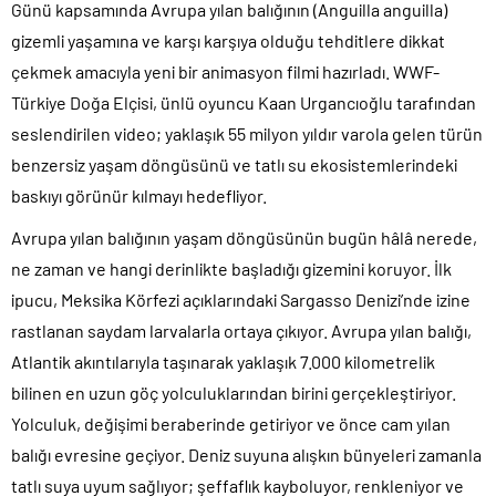
Günü kapsamında Avrupa yılan balığının (Anguilla anguilla)
gizemli yaşamına ve karşı karşıya olduğu tehditlere dikkat
çekmek amacıyla yeni bir animasyon filmi hazırladı. WWF-
Türkiye Doğa Elçisi, ünlü oyuncu Kaan Urgancıoğlu tarafından
seslendirilen video; yaklaşık 55 milyon yıldır varola gelen türün
benzersiz yaşam döngüsünü ve tatlı su ekosistemlerindeki
baskıyı görünür kılmayı hedefliyor.
Avrupa yılan balığının yaşam döngüsünün bugün hâlâ nerede,
ne zaman ve hangi derinlikte başladığı gizemini koruyor. İlk
ipucu, Meksika Körfezi açıklarındaki Sargasso Denizi’nde izine
rastlanan saydam larvalarla ortaya çıkıyor. Avrupa yılan balığı,
Atlantik akıntılarıyla taşınarak yaklaşık 7.000 kilometrelik
bilinen en uzun göç yolculuklarından birini gerçekleştiriyor.
Yolculuk, değişimi beraberinde getiriyor ve önce cam yılan
balığı evresine geçiyor. Deniz suyuna alışkın bünyeleri zamanla
tatlı suya uyum sağlıyor; şeffaflık kayboluyor, renkleniyor ve