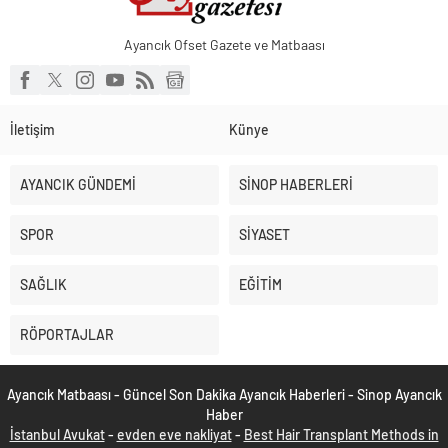
Ayancık Ofset Gazete ve Matbaası
İletişim
Künye
AYANCIK GÜNDEMİ
SİNOP HABERLERİ
SPOR
SİYASET
SAĞLIK
EĞİTİM
RÖPORTAJLAR
Ayancık Matbaası - Güncel Son Dakika Ayancık Haberleri - Sinop Ayancık
Haber
İstanbul Avukat
-
evden eve nakliyat
-
Best Hair Transplant Methods in