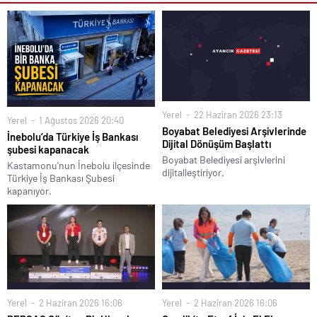
Yerel
22 Haziran 2026 23:13
Yerel
1 Ağustos 2026 20:40
Boyabat Belediyesi Arşivlerinde
İnebolu’da Türkiye İş Bankası
Dijital Dönüşüm Başlattı
şubesi kapanacak
Boyabat Belediyesi arşivlerini
Kastamonu'nun İnebolu ilçesinde
dijitalleştiriyor.
Türkiye İş Bankası Şubesi
kapanıyor.
Yerel
2 Haziran 2026 16:06
Yerel
2 Haziran 2026 16:06