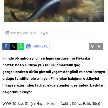
Küçük işletmeler büyük siber risklerle karşı karşıya
22 MAYIS 2026 17:21
0
A
A
ABONE OL
+
-
Filmde 55 milyon yıldır varlığını sürdüren ve Meksika
Körfezi’nden Türkiye’ye 7.000 kilometrelik göç
gerçekleştiren türün gizemli yaşam döngüsü ve karşı karşıya
olduğu tehditler ele alınıyor. Film, yılan balığının etkileyici
hikâyesi üzerinden tatlı su ekosistemleri üzerindeki baskıları
da görünür kılıyor.
WWF-Türkiye (Doğal Hayatı Koruma Vakfı), Dünya Balık Göçü