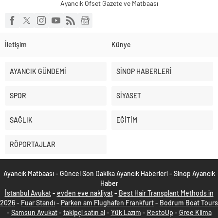
Ayancık Ofset Gazete ve Matbaası
İletişim
Künye
AYANCIK GÜNDEMİ
SİNOP HABERLERİ
SPOR
SİYASET
SAĞLIK
EĞİTİM
RÖPORTAJLAR
Ayancık Matbaası - Güncel Son Dakika Ayancık Haberleri - Sinop Ayancık
Haber
İstanbul Avukat
-
evden eve nakliyat
-
Best Hair Transplant Methods in
2026
-
Fuar Standı
-
Parken am Flughafen Frankfurt
-
Bodrum Boat Tours
-
Samsun Avukat
-
takipçi satın al
-
Yük Lazım
-
RestoUp
-
Gree Klima