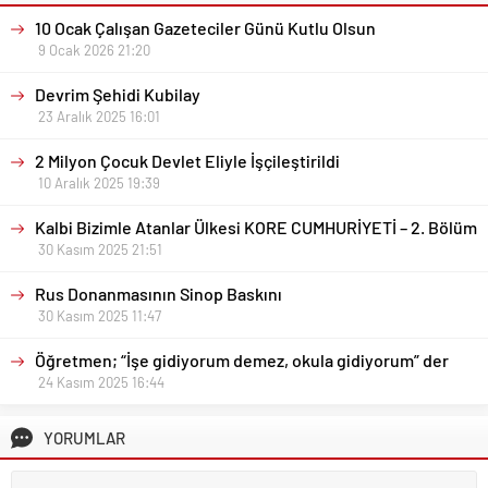
10 Ocak Çalışan Gazeteciler Günü Kutlu Olsun
9 Ocak 2026 21:20
Devrim Şehidi Kubilay
23 Aralık 2025 16:01
2 Milyon Çocuk Devlet Eliyle İşçileştirildi
10 Aralık 2025 19:39
Kalbi Bizimle Atanlar Ülkesi KORE CUMHURİYETİ – 2. Bölüm
30 Kasım 2025 21:51
Rus Donanmasının Sinop Baskını
30 Kasım 2025 11:47
Öğretmen; “İşe gidiyorum demez, okula gidiyorum” der
24 Kasım 2025 16:44
YORUMLAR