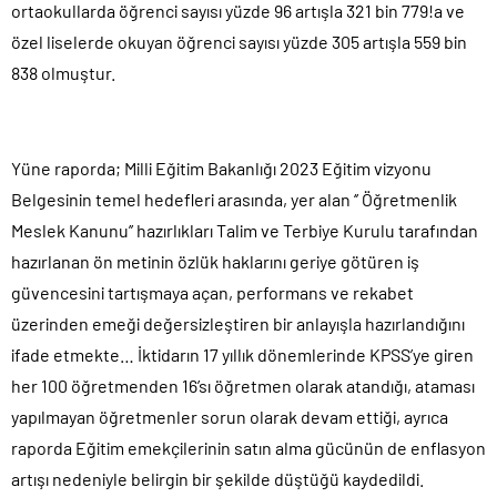
ortaokullarda öğrenci sayısı yüzde 96 artışla 321 bin 779!a ve
özel liselerde okuyan öğrenci sayısı yüzde 305 artışla 559 bin
838 olmuştur.
Yüne raporda; Milli Eğitim Bakanlığı 2023 Eğitim vizyonu
Belgesinin temel hedefleri arasında, yer alan ‘’ Öğretmenlik
Meslek Kanunu’’ hazırlıkları Talim ve Terbiye Kurulu tarafından
hazırlanan ön metinin özlük haklarını geriye götüren iş
güvencesini tartışmaya açan, performans ve rekabet
üzerinden emeği değersizleştiren bir anlayışla hazırlandığını
ifade etmekte… İktidarın 17 yıllık dönemlerinde KPSS’ye giren
her 100 öğretmenden 16’sı öğretmen olarak atandığı, ataması
yapılmayan öğretmenler sorun olarak devam ettiği, ayrıca
raporda Eğitim emekçilerinin satın alma gücünün de enflasyon
artışı nedeniyle belirgin bir şekilde düştüğü kaydedildi.