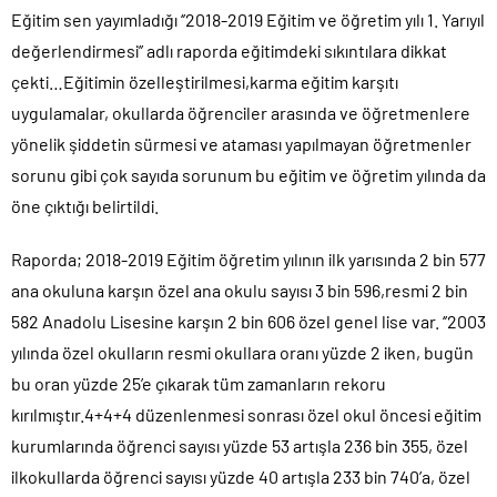
Eğitim sen yayımladığı ‘’2018-2019 Eğitim ve öğretim yılı 1. Yarıyıl
Sığacık’tan güçlü mesaj: “Deniz bizim, Sığacık hepimizin”
değerlendirmesi’’ adlı raporda eğitimdeki sıkıntılara dikkat
Maltepe’de çocuklar kitapların renkli dünyasında buluştu
çekti…Eğitimin özelleştirilmesi,karma eğitim karşıtı
uygulamalar, okullarda öğrenciler arasında ve öğretmenlere
yönelik şiddetin sürmesi ve ataması yapılmayan öğretmenler
sorunu gibi çok sayıda sorunum bu eğitim ve öğretim yılında da
öne çıktığı belirtildi.
Raporda; 2018-2019 Eğitim öğretim yılının ilk yarısında 2 bin 577
ana okuluna karşın özel ana okulu sayısı 3 bin 596,resmi 2 bin
582 Anadolu Lisesine karşın 2 bin 606 özel genel lise var. ‘’2003
yılında özel okulların resmi okullara oranı yüzde 2 iken, bugün
bu oran yüzde 25’e çıkarak tüm zamanların rekoru
kırılmıştır.4+4+4 düzenlenmesi sonrası özel okul öncesi eğitim
kurumlarında öğrenci sayısı yüzde 53 artışla 236 bin 355, özel
ilkokullarda öğrenci sayısı yüzde 40 artışla 233 bin 740’a, özel