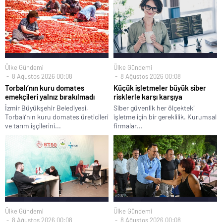
Ülke Gündemi
Ülke Gündemi
8 Ağustos 2026 00:08
8 Ağustos 2026 00:08
Torbalı’nın kuru domates
Küçük işletmeler büyük siber
emekçileri yalnız bırakılmadı
risklerle karşı karşıya
İzmir Büyükşehir Belediyesi,
Siber güvenlik her ölçekteki
Torbalı’nın kuru domates üreticileri
işletme için bir gereklilik. Kurumsal
ve tarım işçilerini...
firmalar...
Ülke Gündemi
Ülke Gündemi
8 Ağustos 2026 00:08
8 Ağustos 2026 00:08