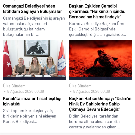
Osmangazi Belediyesi’nden
Başkan Eşki’den Çamdibi
İstihdam Sağlayan Buluşmalar
çıkarması: “Halkımızın içinde,
Bornova’nın hizmetindeyiz”
Osmangazi Belediyesi’nin iş arayan
vatandaşlarla işverenleri
Bornova Belediye Başkanı Ömer
buluşturduğu istihdam
Eşki, Çamdibi Bölgesi’nde
buluşmalarının bir...
gerçekleştirdiği alan gezisinde...
Ülke Gündemi
Ülke Gündemi
8 Ağustos 2026 00:08
8 Ağustos 2026 00:08
Konak’ta imzalar fırsat eşitliği
Başkan Hatice Gençay: “Didim’in
için atıldı
Minik Ev Sahiplerine Sahip
Çıkmaya Devam Edeceğiz”
Sivil toplum kuruluşlarıyla iş
birliklerine bir yenisini ekleyen
Didim Belediyesi tarafından
Konak Belediyesi,...
koruma altına alınan caretta
caretta yuvalarından çıkan...