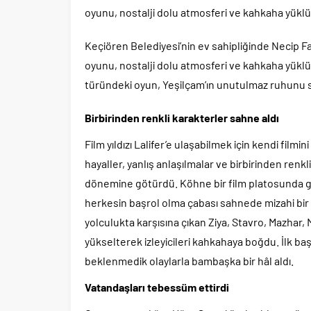
oyunu, nostalji dolu atmosferi ve kahkaha yüklü
Keçiören Belediyesi’nin ev sahipliğinde Necip Fa
oyunu, nostalji dolu atmosferi ve kahkaha yükl
türündeki oyun, Yeşilçam’ın unutulmaz ruhunu sah
Birbirinden renkli karakterler sahne aldı
Film yıldızı Lalifer’e ulaşabilmek için kendi film
hayaller, yanlış anlaşılmalar ve birbirinden renkl
dönemine götürdü. Köhne bir film platosunda ge
herkesin başrol olma çabası sahnede mizahi bir cu
yolculukta karşısına çıkan Ziya, Stavro, Mazhar
yükselterek izleyicileri kahkahaya boğdu. İlk baş
beklenmedik olaylarla bambaşka bir hâl aldı.
Vatandaşları tebessüm ettirdi