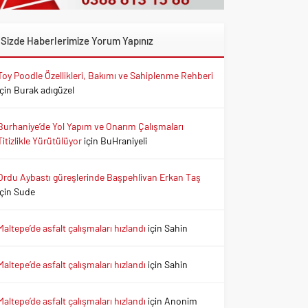
Sizde Haberlerimize Yorum Yapınız
Toy Poodle Özellikleri, Bakımı ve Sahiplenme Rehberi
için
Burak adıgüzel
Burhaniye’de Yol Yapım ve Onarım Çalışmaları
Titizlikle Yürütülüyor
için
BuHraniyeli
Ordu Aybastı güreşlerinde Başpehlivan Erkan Taş
için
Sude
Maltepe’de asfalt çalışmaları hızlandı
için
Sahin
Maltepe’de asfalt çalışmaları hızlandı
için
Sahin
Maltepe’de asfalt çalışmaları hızlandı
için
Anonim