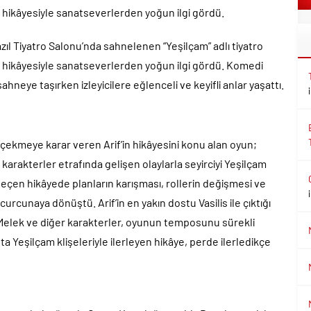
 hikâyesiyle sanatseverlerden yoğun ilgi gördü.
zıl Tiyatro Salonu’nda sahnelenen “Yeşilçam” adlı tiyatro
ü hikâyesiyle sanatseverlerden yoğun ilgi gördü. Komedi
neye taşırken izleyicilere eğlenceli ve keyifli anlar yaşattı.
ini çekmeye karar veren Arif’in hikâyesini konu alan oyun;
i karakterler etrafında gelişen olaylarla seyirciyi Yeşilçam
çen hikâyede planların karışması, rollerin değişmesi ve
rcunaya dönüştü. Arif’in en yakın dostu Vasilis ile çıktığı
, Melek ve diğer karakterler, oyunun temposunu sürekli
ta Yeşilçam klişeleriyle ilerleyen hikâye, perde ilerledikçe