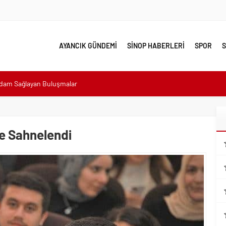
AYANCIK GÜNDEMİ
SİNOP HABERLERİ
SPOR
S
hdam Sağlayan Buluşmalar
sı: “Halkımızın içinde, Bornova’nın hizmetindeyiz”
n atıldı
 Minik Ev Sahiplerine Sahip Çıkmaya Devam Edeceğiz”
e Sahnelendi
n Her Noktasında Gece Gündüz Sahadayız”
emalı Ödüllü Resim, Şiir ve Kompozisyon Yarışması
ımızın Üretim Gücünü Destekliyoruz”
eri yalnız bırakılmadı
lerle karşı karşıya