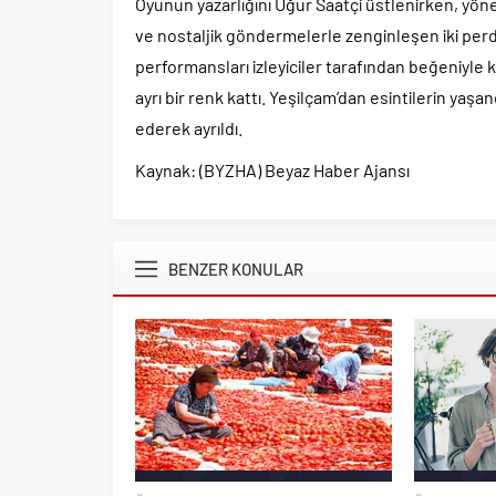
Oyunun yazarlığını Uğur Saatçi üstlenirken, yön
ve nostaljik göndermelerle zenginleşen iki perd
performansları izleyiciler tarafından beğeniyle 
ayrı bir renk kattı. Yeşilçam’dan esintilerin y
ederek ayrıldı.
Kaynak: (BYZHA) Beyaz Haber Ajansı
BENZER KONULAR