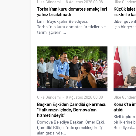
Ülke Gündemi
8 Ağustos 2026 00:08
Ülke Gündem
Torbalı’nın kuru domates emekçileri
Küçük işlet
yalnız bırakılmadı
risklerle ka
İzmir Büyükşehir Belediyesi,
Siber güvenl
Torbalı’nın kuru domates üreticileri ve
için bir gere
tarım işçilerini...
Ülke Gündemi
8 Ağustos 2026 00:08
Ülke Gündem
Başkan Eşki’den Çamdibi çıkarması:
Konak’ta imz
“Halkımızın içinde, Bornova’nın
atıldı
hizmetindeyiz”
Sivil toplum 
Bornova Belediye Başkanı Ömer Eşki,
birliklerine 
Çamdibi Bölgesi’nde gerçekleştirdiği
Belediyesi,..
alan gezisinde...