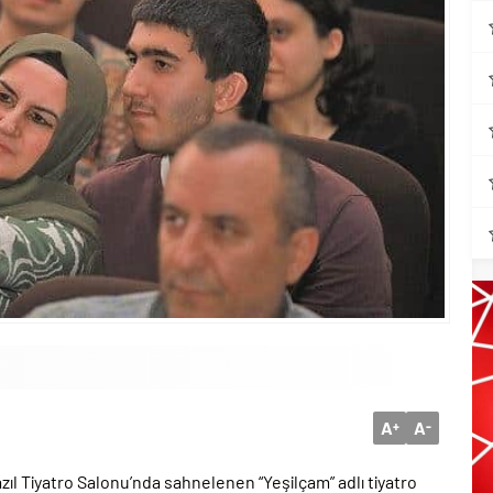
A
A
+
-
zıl Tiyatro Salonu’nda sahnelenen “Yeşilçam” adlı tiyatro