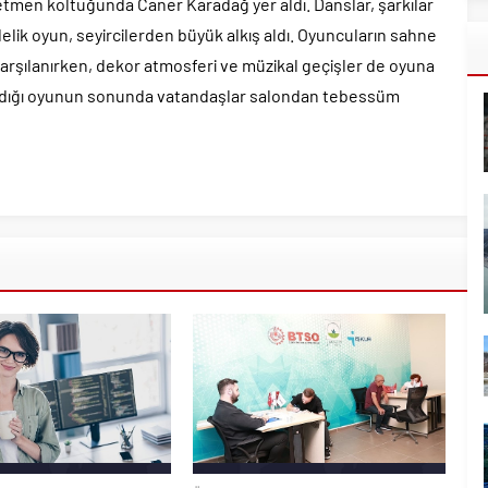
etmen koltuğunda Caner Karadağ yer aldı. Danslar, şarkılar
elik oyun, seyircilerden büyük alkış aldı. Oyuncuların sahne
karşılanırken, dekor atmosferi ve müzikal geçişler de oyuna
aşandığı oyunun sonunda vatandaşlar salondan tebessüm