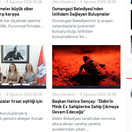
i
8 Ağustos 2026 00:08
Ülke Gündemi
8 Ağustos 2026 00:08
meler büyük siber
Osmangazi Belediyesi’nden
rşı karşıya
İstihdam Sağlayan Buluşmalar
ik her ölçekteki işletme
Osmangazi Belediyesi’nin iş arayan
klilik. Kurumsal firmalar...
vatandaşlarla işverenleri
buluşturduğu istihdam
buluşmalarının bir...
i
8 Ağustos 2026 00:08
Ülke Gündemi
8 Ağustos 2026 00:08
alar fırsat eşitliği için
Başkan Hatice Gençay: “Didim’in
Minik Ev Sahiplerine Sahip Çıkmaya
Devam Edeceğiz”
kuruluşlarıyla iş
bir yenisini ekleyen Konak
Didim Belediyesi tarafından koruma
.
altına alınan caretta caretta
yuvalarından çıkan...