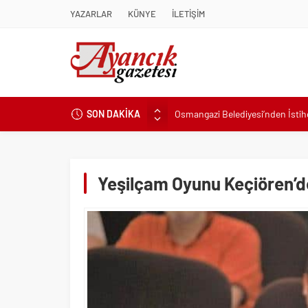
YAZARLAR
KÜNYE
İLETİŞİM
Osmangazi Belediyesi’nden İsti
SON DAKİKA
Başkan Eşki’den Çamdibi çıkarma
Konak’ta imzalar fırsat eşitliği içi
Başkan Hatice Gençay: “Didim’in
Yeşilçam Oyunu Keçiören’d
K. Menderes’te AKTAŞ Bereketi
Başkan Hatice Gençay: “Didim’i
Başkan Çerçioğlu’ndan 7 Eylül T
Başkan Hatice Gençay: “Kadınlar
Torbalı’nın kuru domates emekçil
Küçük işletmeler büyük siber risk