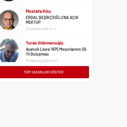
Mustafa Kılıç
ERDAL BEŞİKÇİOĞLU’NA AÇIK
MEKTUP
22 Haziran 2026 12:47
Turan Gökmenoğlu
Ayancık Lisesi 1975 Mezunlarının 50.
Yıl Buluşması
18 Temmuz 2025 16:40
TÜM YAZARLARI GÖSTER
Adil Yıldız
Bu Sene Fenerbahçe Ülke Puanlarını
Sırtladı
1 Eylül 2023 15:10
Ali Oral
Üniversite Tercihleri İçin Öneriler
2 Ağustos 2023 16:03