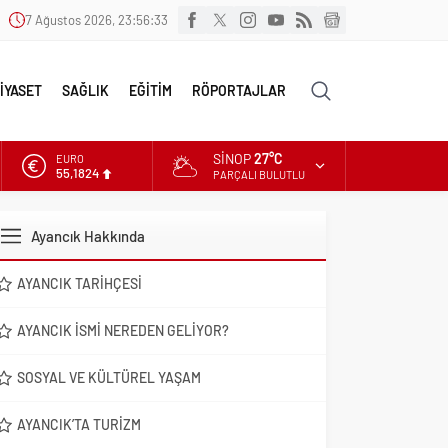
7 Ağustos 2026, 23:56:34
İYASET
SAĞLIK
EĞİTİM
RÖPORTAJLAR
SINOP
27°C
EURO
55,1824
PARÇALI BULUTLU
ALTIN
6.662,10
Ayancık Hakkında
DOLAR
47,6954
AYANCIK TARIHÇESI
AYANCIK İSMI NEREDEN GELIYOR?
SOSYAL VE KÜLTÜREL YAŞAM
AYANCIK’TA TURIZM