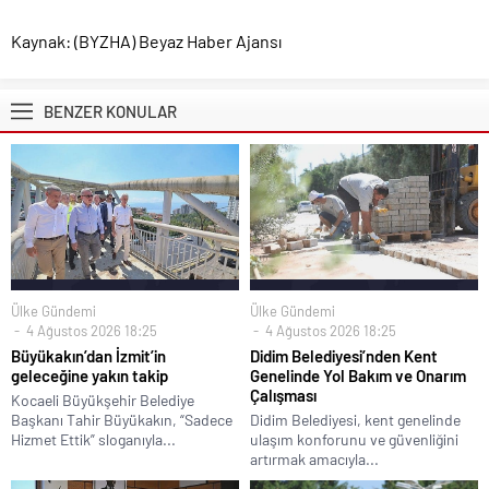
Kaynak: (BYZHA) Beyaz Haber Ajansı
BENZER KONULAR
Ülke Gündemi
Ülke Gündemi
4 Ağustos 2026 18:25
4 Ağustos 2026 18:25
Büyükakın’dan İzmit’in
Didim Belediyesi’nden Kent
geleceğine yakın takip
Genelinde Yol Bakım ve Onarım
Çalışması
Kocaeli Büyükşehir Belediye
Başkanı Tahir Büyükakın, “Sadece
Didim Belediyesi, kent genelinde
Hizmet Ettik” sloganıyla...
ulaşım konforunu ve güvenliğini
artırmak amacıyla...