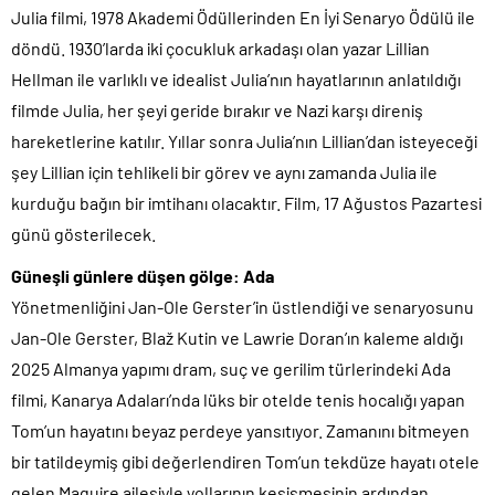
Julia filmi, 1978 Akademi Ödüllerinden En İyi Senaryo Ödülü ile
döndü. 1930’larda iki çocukluk arkadaşı olan yazar Lillian
Hellman ile varlıklı ve idealist Julia’nın hayatlarının anlatıldığı
filmde Julia, her şeyi geride bırakır ve Nazi karşı direniş
hareketlerine katılır. Yıllar sonra Julia’nın Lillian’dan isteyeceği
şey Lillian için tehlikeli bir görev ve aynı zamanda Julia ile
kurduğu bağın bir imtihanı olacaktır. Film, 17 Ağustos Pazartesi
günü gösterilecek.
Güneşli günlere düşen gölge: Ada
Yönetmenliğini Jan-Ole Gerster’in üstlendiği ve senaryosunu
Jan-Ole Gerster, Blaž Kutin ve Lawrie Doran’ın kaleme aldığı
2025 Almanya yapımı dram, suç ve gerilim türlerindeki Ada
filmi, Kanarya Adaları’nda lüks bir otelde tenis hocalığı yapan
Tom’un hayatını beyaz perdeye yansıtıyor. Zamanını bitmeyen
bir tatildeymiş gibi değerlendiren Tom’un tekdüze hayatı otele
gelen Maguire ailesiyle yollarının kesişmesinin ardından