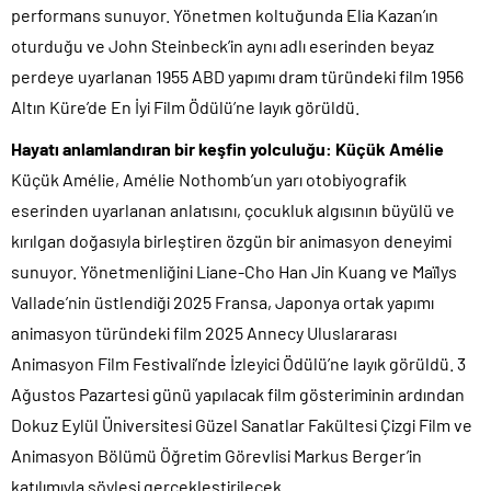
performans sunuyor. Yönetmen koltuğunda Elia Kazan’ın
oturduğu ve John Steinbeck’in aynı adlı eserinden beyaz
perdeye uyarlanan 1955 ABD yapımı dram türündeki film 1956
Altın Küre’de En İyi Film Ödülü’ne layık görüldü.
Hayatı anlamlandıran bir keşfin yolculuğu: Küçük Amélie
Küçük Amélie, Amélie Nothomb’un yarı otobiyografik
eserinden uyarlanan anlatısını, çocukluk algısının büyülü ve
kırılgan doğasıyla birleştiren özgün bir animasyon deneyimi
sunuyor. Yönetmenliğini Liane-Cho Han Jin Kuang ve Maïlys
Vallade’nin üstlendiği 2025 Fransa, Japonya ortak yapımı
animasyon türündeki film 2025 Annecy Uluslararası
Animasyon Film Festivali’nde İzleyici Ödülü’ne layık görüldü. 3
Ağustos Pazartesi günü yapılacak film gösteriminin ardından
Dokuz Eylül Üniversitesi Güzel Sanatlar Fakültesi Çizgi Film ve
Animasyon Bölümü Öğretim Görevlisi Markus Berger’in
katılımıyla söyleşi gerçekleştirilecek.