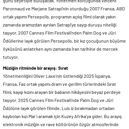
günü seyirciyle buluşacak. Yönetmen koltuğunda Vincent
Paronnaud ve Marjane Satrapi’nin oturduğu 2007 Fransa, ABD
ortak yapımı Persepolis, programın açılış filmi olarak yakın
zamanda aramızdan ayrılan Satrapi’ye saygı duruşu niteliği
taşıyor. 2007 Cannes Film Festivali’nden Palm Dog ve Jüri
Ödüllerine layık görülen Persepolis, bir kız çocuğunun büyüme
öyküsünü anlatırken aynı zamanda İran tarihine de mercek
tutuyor.
Müziğin ritminde bir arayış: Sırat
Yönetmenliğini Oliver Laxe’nin üstlendiği 2025 İspanya,
Fransa, Fas ortak yapımı dram ve gerilim türlerindeki Sırat
filmi, kayıp kızını arayan bir babanın hikâyesini beyaz perdeye
taşıyor. 2025 Cannes Film Festivali’nde Palm Dog ve Jüri
Ödülüne layık görülen filmde, Luis iz bırakmadan ortadan
kaybolan kızı Mar’ı aramak için Kuzey Afrika’ya gider. Bu arayış
elektronik müziğin ve rave kültürünün özgür atmosferinde