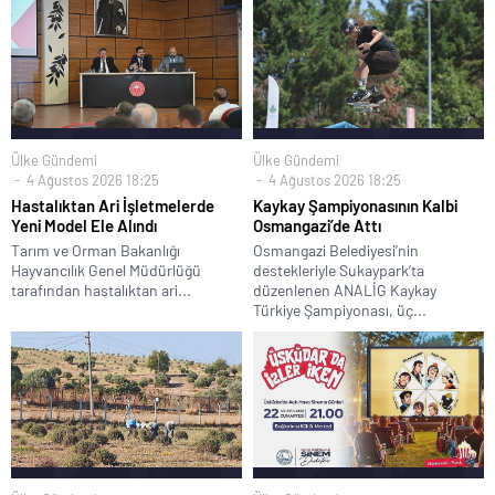
Ülke Gündemi
Ülke Gündemi
4 Ağustos 2026 18:25
4 Ağustos 2026 18:25
Hastalıktan Ari İşletmelerde
Kaykay Şampiyonasının Kalbi
Yeni Model Ele Alındı
Osmangazi’de Attı
Tarım ve Orman Bakanlığı
Osmangazi Belediyesi’nin
Hayvancılık Genel Müdürlüğü
destekleriyle Sukaypark’ta
tarafından hastalıktan ari...
düzenlenen ANALİG Kaykay
Türkiye Şampiyonası, üç...