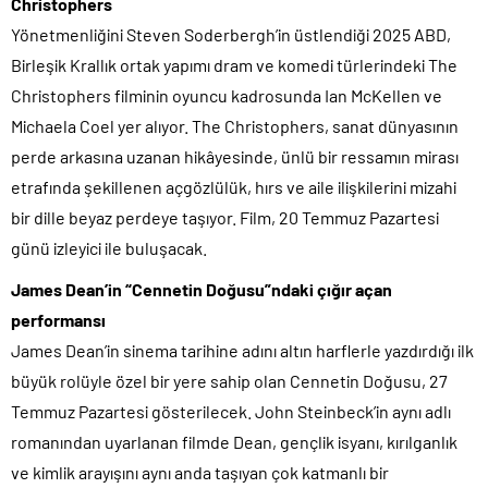
Christophers
Yönetmenliğini Steven Soderbergh’in üstlendiği 2025 ABD,
Birleşik Krallık ortak yapımı dram ve komedi türlerindeki The
Christophers filminin oyuncu kadrosunda Ian McKellen ve
Michaela Coel yer alıyor. The Christophers, sanat dünyasının
perde arkasına uzanan hikâyesinde, ünlü bir ressamın mirası
etrafında şekillenen açgözlülük, hırs ve aile ilişkilerini mizahi
bir dille beyaz perdeye taşıyor. Film, 20 Temmuz Pazartesi
günü izleyici ile buluşacak.
James Dean’in “Cennetin Doğusu”ndaki çığır açan
performansı
James Dean’in sinema tarihine adını altın harflerle yazdırdığı ilk
büyük rolüyle özel bir yere sahip olan Cennetin Doğusu, 27
Temmuz Pazartesi gösterilecek. John Steinbeck’in aynı adlı
romanından uyarlanan filmde Dean, gençlik isyanı, kırılganlık
ve kimlik arayışını aynı anda taşıyan çok katmanlı bir