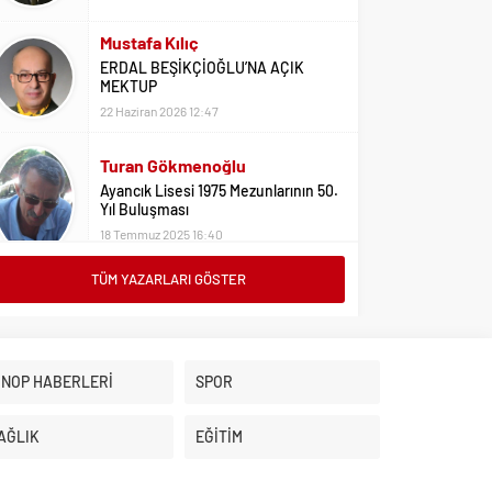
Mustafa Kılıç
ERDAL BEŞİKÇİOĞLU’NA AÇIK
MEKTUP
22 Haziran 2026 12:47
Turan Gökmenoğlu
Ayancık Lisesi 1975 Mezunlarının 50.
Yıl Buluşması
18 Temmuz 2025 16:40
TÜM YAZARLARI GÖSTER
Adil Yıldız
Bu Sene Fenerbahçe Ülke Puanlarını
Sırtladı
1 Eylül 2023 15:10
İNOP HABERLERİ
SPOR
Ali Oral
Üniversite Tercihleri İçin Öneriler
AĞLIK
EĞİTİM
2 Ağustos 2023 16:03