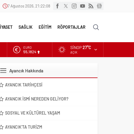
7 Ağustos 2026, 21:22:09
İYASET
SAĞLIK
EĞİTİM
RÖPORTAJLAR
SINOP
27°C
EURO
55,1824
AÇIK
ALTIN
6.662,10
Ayancık Hakkında
DOLAR
47,6954
AYANCIK TARIHÇESI
AYANCIK İSMI NEREDEN GELIYOR?
SOSYAL VE KÜLTÜREL YAŞAM
AYANCIK’TA TURIZM