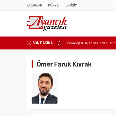
YAZARLAR
KÜNYE
İLETİŞİM
SON DAKİKA
Osmangazi Belediyesi’nden İsti
Başkan Eşki’den Çamdibi çıkarma
Konak’ta imzalar fırsat eşitliği içi
Ömer Faruk Kıvrak
Başkan Hatice Gençay: “Didim’in
K. Menderes’te AKTAŞ Bereketi
Başkan Hatice Gençay: “Didim’i
Başkan Çerçioğlu’ndan 7 Eylül T
Başkan Hatice Gençay: “Kadınlar
Torbalı’nın kuru domates emekçil
Küçük işletmeler büyük siber risk