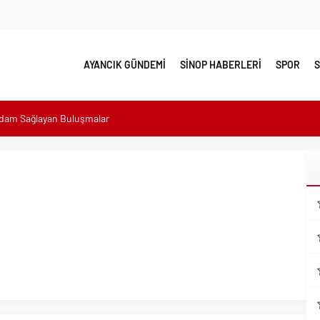
AYANCIK GÜNDEMİ
SİNOP HABERLERİ
SPOR
S
hdam Sağlayan Buluşmalar
sı: “Halkımızın içinde, Bornova’nın hizmetindeyiz”
n atıldı
 Minik Ev Sahiplerine Sahip Çıkmaya Devam Edeceğiz”
n Her Noktasında Gece Gündüz Sahadayız”
emalı Ödüllü Resim, Şiir ve Kompozisyon Yarışması
ımızın Üretim Gücünü Destekliyoruz”
eri yalnız bırakılmadı
lerle karşı karşıya