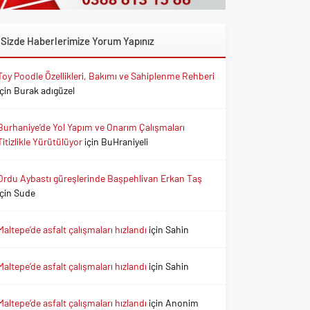
Sizde Haberlerimize Yorum Yapınız
Toy Poodle Özellikleri, Bakımı ve Sahiplenme Rehberi
için
Burak adıgüzel
Burhaniye’de Yol Yapım ve Onarım Çalışmaları
Titizlikle Yürütülüyor
için
BuHraniyeli
Ordu Aybastı güreşlerinde Başpehlivan Erkan Taş
için
Sude
Maltepe’de asfalt çalışmaları hızlandı
için
Sahin
Maltepe’de asfalt çalışmaları hızlandı
için
Sahin
Maltepe’de asfalt çalışmaları hızlandı
için
Anonim