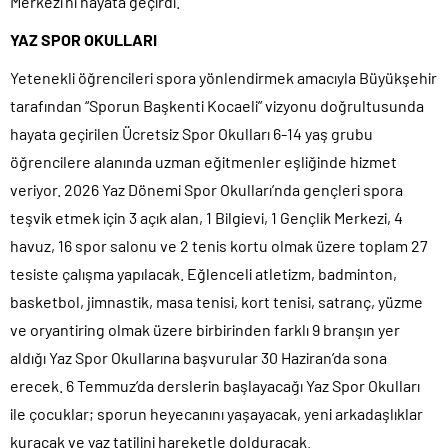
Merkezi’ni hayata geçirdi.
YAZ SPOR OKULLARI
Yetenekli öğrencileri spora yönlendirmek amacıyla Büyükşehir
tarafından “Sporun Başkenti Kocaeli” vizyonu doğrultusunda
hayata geçirilen Ücretsiz Spor Okulları 6-14 yaş grubu
öğrencilere alanında uzman eğitmenler eşliğinde hizmet
veriyor. 2026 Yaz Dönemi Spor Okulları’nda gençleri spora
teşvik etmek için 3 açık alan, 1 Bilgievi, 1 Gençlik Merkezi, 4
havuz, 16 spor salonu ve 2 tenis kortu olmak üzere toplam 27
tesiste çalışma yapılacak. Eğlenceli atletizm, badminton,
basketbol, jimnastik, masa tenisi, kort tenisi, satranç, yüzme
ve oryantiring olmak üzere birbirinden farklı 9 branşın yer
aldığı Yaz Spor Okullarına başvurular 30 Haziran’da sona
erecek. 6 Temmuz’da derslerin başlayacağı Yaz Spor Okulları
ile çocuklar; sporun heyecanını yaşayacak, yeni arkadaşlıklar
kuracak ve yaz tatilini hareketle dolduracak.