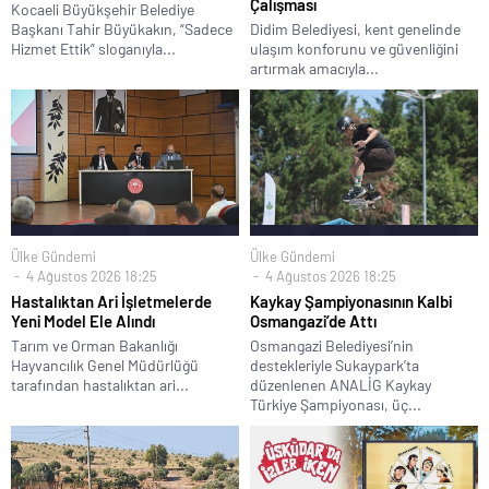
Çalışması
Kocaeli Büyükşehir Belediye
Başkanı Tahir Büyükakın, “Sadece
Didim Belediyesi, kent genelinde
Hizmet Ettik” sloganıyla...
ulaşım konforunu ve güvenliğini
artırmak amacıyla...
Ülke Gündemi
Ülke Gündemi
4 Ağustos 2026 18:25
4 Ağustos 2026 18:25
Hastalıktan Ari İşletmelerde
Kaykay Şampiyonasının Kalbi
Yeni Model Ele Alındı
Osmangazi’de Attı
Tarım ve Orman Bakanlığı
Osmangazi Belediyesi’nin
Hayvancılık Genel Müdürlüğü
destekleriyle Sukaypark’ta
tarafından hastalıktan ari...
düzenlenen ANALİG Kaykay
Türkiye Şampiyonası, üç...