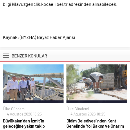
bilgi kilavuzgenclik.kocaeli.bel.tr adresinden alınabilecek.
Kaynak: (BYZHA) Beyaz Haber Ajansı
BENZER KONULAR
Ülke Gündemi
Ülke Gündemi
4 Ağustos 2026 18:25
4 Ağustos 2026 18:25
Büyükakın’dan İzmit’in
Didim Belediyesi’nden Kent
geleceğine yakın takip
Genelinde Yol Bakım ve Onarım