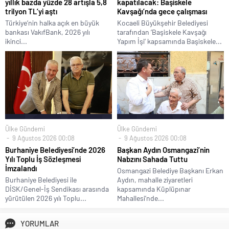
yıllık bazda yüzde 28 artışla 5,8
kapatılacak: Başiskele
trilyon TL’yi aştı
Kavşağı’nda gece çalışması
Türkiye’nin halka açık en büyük
Kocaeli Büyükşehir Belediyesi
bankası VakıfBank, 2026 yılı
tarafından ‘Başiskele Kavşağı
ikinci...
Yapım İşi’ kapsamında Başiskele...
Ülke Gündemi
Ülke Gündemi
9 Ağustos 2026 00:08
9 Ağustos 2026 00:08
Burhaniye Belediyesi’nde 2026
Başkan Aydın Osmangazi’nin
Yılı Toplu İş Sözleşmesi
Nabzını Sahada Tuttu
İmzalandı
Osmangazi Belediye Başkanı Erkan
Burhaniye Belediyesi ile
Aydın, mahalle ziyaretleri
DİSK/Genel-İş Sendikası arasında
kapsamında Küplüpınar
yürütülen 2026 yılı Toplu...
Mahallesi’nde...
YORUMLAR