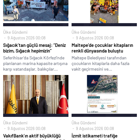
Ülke Gündemi
Ülke Gündemi
9 Ağustos 2026 00:08
9 Ağustos 2026 00:08
Sığacık’tan güçlü mesaj: “Deniz
Maltepe’de çocuklar kitapların
bizim, Sığacık hepimizin”
renkli dünyasında buluştu
Seferihisar’da Sığacık Körfezi’nde
Maltepe Belediyesi tarafından
planlanan marina kapasite artışına
çocukların kitaplarla daha fazla
karşı vatandaşlar, balıkçılar...
vakit geçirmesini ve...
Ülke Gündemi
Ülke Gündemi
9 Ağustos 2026 00:08
9 Ağustos 2026 00:08
VakıfBank’ın aktif büyüklüğü
İzmit istikameti trafiğe