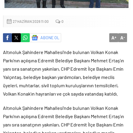
Sığacık’tan güçlü mesaj: “Deniz bizim, Sığacık hepimizin”
Maltepe’de çocuklar kitapların renkli dünyasında buluştu
27 HAZIRAN 2026 11:00
0
A
A
ABONE OL
+
-
Altınoluk Şahindere Mahallesi’nde bulunan Volkan Konak
Parkı’nın açılışına Edremit Belediye Başkanı Mehmet Ertaş’ın
yanı sıra sanatçının yakınları, CHP Edremit İlçe Başkanı Emin
Yalçıntaş, belediye başkan yardımcıları, belediye meclis
üyeleri, muhtarlar, sivil toplum kuruluşlarının temsilcileri,
Volkan Konak’ın hayranları ve çok sayıda vatandaş katıldı.
Altınoluk Şahindere Mahallesi’nde bulunan Volkan Konak
Parkı’nın açılışına Edremit Belediye Başkanı Mehmet Ertaş’ın
yanı sıra sanatçının yakınları, CHP Edremit İlçe Başkanı Emin
Yalçıntaş, belediye başkan yardımcıları, belediye meclis