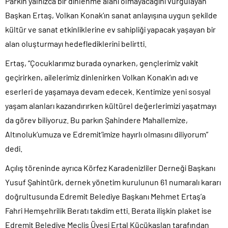
Parkın yalnızca bir dinlenme alanı olmayacağını vurgulayan
Başkan Ertaş, Volkan Konak’ın sanat anlayışına uygun şekilde
kültür ve sanat etkinliklerine ev sahipliği yapacak yaşayan bir
alan oluşturmayı hedeflediklerini belirtti.
Ertaş, “Çocuklarımız burada oynarken, gençlerimiz vakit
geçirirken, ailelerimiz dinlenirken Volkan Konak’ın adı ve
eserleri de yaşamaya devam edecek. Kentimize yeni sosyal
yaşam alanları kazandırırken kültürel değerlerimizi yaşatmayı
da görev biliyoruz. Bu parkın Şahindere Mahallemize,
Altınoluk’umuza ve Edremit’imize hayırlı olmasını diliyorum”
dedi.
Açılış töreninde ayrıca Körfez Karadenizliler Derneği Başkanı
Yusuf Şahintürk, dernek yönetim kurulunun 61 numaralı kararı
doğrultusunda Edremit Belediye Başkanı Mehmet Ertaş’a
Fahri Hemşehrilik Beratı takdim etti. Berata ilişkin plaket ise
Edremit Belediye Meclis Üyesi Ertal Küçükaslan tarafından