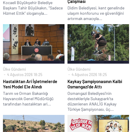
Çalışması
Kocaeli Büyükşehir Belediye
Başkanı Tahir Büyükakın, “Sadece
Didim Belediyesi, kent genelinde
Hizmet Ettik” sloganıyla...
ulaşım konforunu ve güvenliğini
artırmak amacıyla...
Ülke Gündemi
Ülke Gündemi
4 Ağustos 2026 18:25
4 Ağustos 2026 18:25
Hastalıktan Ari İşletmelerde
Kaykay Şampiyonasının Kalbi
Yeni Model Ele Alındı
Osmangazi’de Attı
Tarım ve Orman Bakanlığı
Osmangazi Belediyesi’nin
Hayvancılık Genel Müdürlüğü
destekleriyle Sukaypark’ta
tarafından hastalıktan ari...
düzenlenen ANALİG Kaykay
Türkiye Şampiyonası, üç...