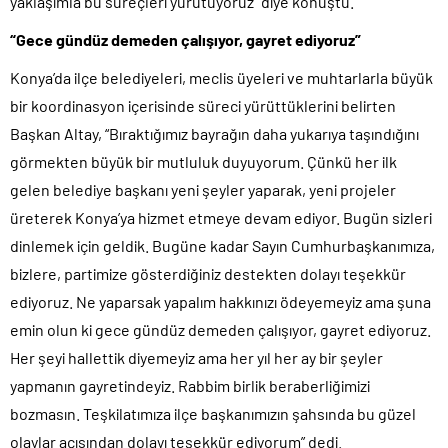
yaklaşımla bu süreçleri yürütüyoruz” diye konuştu.
“Gece gündüz demeden çalışıyor, gayret ediyoruz”
Konya’da ilçe belediyeleri, meclis üyeleri ve muhtarlarla büyük
bir koordinasyon içerisinde süreci yürüttüklerini belirten
Başkan Altay, “Bıraktığımız bayrağın daha yukarıya taşındığını
görmekten büyük bir mutluluk duyuyorum. Çünkü her ilk
gelen belediye başkanı yeni şeyler yaparak, yeni projeler
üreterek Konya’ya hizmet etmeye devam ediyor. Bugün sizleri
dinlemek için geldik. Bugüne kadar Sayın Cumhurbaşkanımıza,
bizlere, partimize gösterdiğiniz destekten dolayı teşekkür
ediyoruz. Ne yaparsak yapalım hakkınızı ödeyemeyiz ama şuna
emin olun ki gece gündüz demeden çalışıyor, gayret ediyoruz.
Her şeyi hallettik diyemeyiz ama her yıl her ay bir şeyler
yapmanın gayretindeyiz.
Rabbim birlik beraberliğimizi
bozmasın. Teşkilatımıza ilçe başkanımızın şahsında bu güzel
olaylar açısından dolayı teşekkür ediyorum” dedi.