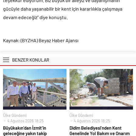
teşekkür ediyorum. Biz büyük bir aileyiz ve dayanışmanın
gücüyle daha yaşanabilir bir kent için kararlılıkla çalışmaya
devam edeceğiz” diye konuştu.
Kaynak: (BYZHA) Beyaz Haber Ajansı
BENZER KONULAR
Ülke Gündemi
Ülke Gündemi
4 Ağustos 2026 18:25
4 Ağustos 2026 18:25
Büyükakın’dan İzmit’in
Didim Belediyesi’nden Kent
geleceğine yakın takip
Genelinde Yol Bakım ve Onarım