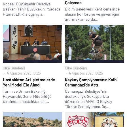
Çalışması
Kocaeli Büyükşehir Belediye
Başkanı Tahir Büyükakın, “Sadece
Didim Belediyesi, kent genelinde
Hizmet Ettik” sloganıyla...
ulaşım konforunu ve güvenliğini
artırmak amacıyla...
Ülke Gündemi
Ülke Gündemi
4 Ağustos 2026 18:25
4 Ağustos 2026 18:25
Hastalıktan Ari İşletmelerde
Kaykay Şampiyonasının Kalbi
Yeni Model Ele Alındı
Osmangazi’de Attı
Tarım ve Orman Bakanlığı
Osmangazi Belediyesi’nin
Hayvancılık Genel Müdürlüğü
destekleriyle Sukaypark’ta
tarafından hastalıktan ari...
düzenlenen ANALİG Kaykay
Türkiye Şampiyonası, üç...