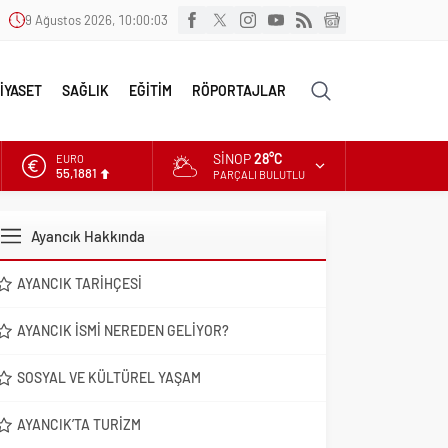
9 Ağustos 2026, 10:00:04
İYASET
SAĞLIK
EĞİTİM
RÖPORTAJLAR
SINOP
28°C
ALTIN
6.660,55
PARÇALI BULUTLU
DOLAR
47,7111
Ayancık Hakkında
EURO
55,1881
AYANCIK TARIHÇESI
AYANCIK İSMI NEREDEN GELIYOR?
SOSYAL VE KÜLTÜREL YAŞAM
AYANCIK’TA TURIZM