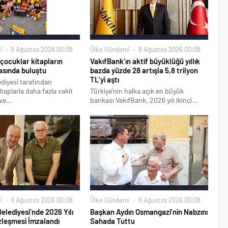
i
9 Ağustos 2026 00:08
Ülke Gündemi
9 Ağustos 2026 00:08
çocuklar kitapların
VakıfBank’ın aktif büyüklüğü yıllık
asında buluştu
bazda yüzde 28 artışla 5,8 trilyon
TL’yi aştı
diyesi tarafından
taplarla daha fazla vakit
Türkiye’nin halka açık en büyük
ve...
bankası VakıfBank, 2026 yılı ikinci...
i
9 Ağustos 2026 00:08
Ülke Gündemi
9 Ağustos 2026 00:08
elediyesi’nde 2026 Yılı
Başkan Aydın Osmangazi’nin Nabzını
zleşmesi İmzalandı
Sahada Tuttu