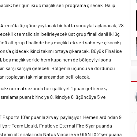
ak; her gün iki üç maçlık seri programa girecek. Galip
rena’da üç güne yayılacak bir hafta sonuyla taçlanacak. 28
ilk temsilcisini belirleyecek üst grup finali dahil iki üç
nü alt grup finalinde beş maçlık tek seri sahneye çıkacak;
ons’a gidecek ikinci takımı ortaya çıkaracak. Büyük Final ise
bi, beş maçlık seride hem kupa hem de bölgeyi yıl sonu
için karşı karşıya gelecek. Bölgenin üçüncü ve dördüncü
nı toplayan takımlar arasından belli olacak.
cak: normal sezonda her galibiyet 1 puan getirecek,
sıralama puanı birinciye 8, ikinciye 6, üçüncüye 5 ve
 Esports 10’ar puanla zirveyi paylaşıyor. Hemen ardından 9
yor; Team Liquid, Fnatic ve Eternal Fire 6’şar puanda
stenin alt sıralarında Natus Vincere ve GIANTX 2’şer puana