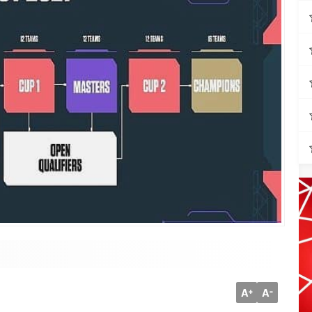
A
A
+
-