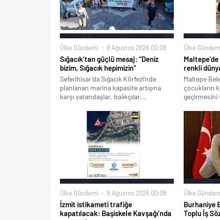
Ülke Gündemi
9 Ağustos 2026 00:08
Ülke Gündem
Sığacık’tan güçlü mesaj: “Deniz
Maltepe’de 
bizim, Sığacık hepimizin”
renkli düny
Seferihisar’da Sığacık Körfezi’nde
Maltepe Bele
planlanan marina kapasite artışına
çocukların ki
karşı vatandaşlar, balıkçılar...
geçirmesini 
Ülke Gündemi
9 Ağustos 2026 00:08
Ülke Gündem
İzmit istikameti trafiğe
Burhaniye B
kapatılacak: Başiskele Kavşağı’nda
Toplu İş Sö