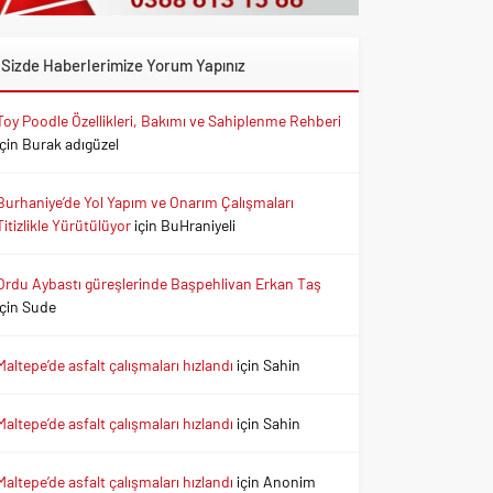
Sizde Haberlerimize Yorum Yapınız
Toy Poodle Özellikleri, Bakımı ve Sahiplenme Rehberi
için
Burak adıgüzel
Burhaniye’de Yol Yapım ve Onarım Çalışmaları
Titizlikle Yürütülüyor
için
BuHraniyeli
Ordu Aybastı güreşlerinde Başpehlivan Erkan Taş
için
Sude
Maltepe’de asfalt çalışmaları hızlandı
için
Sahin
Maltepe’de asfalt çalışmaları hızlandı
için
Sahin
Maltepe’de asfalt çalışmaları hızlandı
için
Anonim