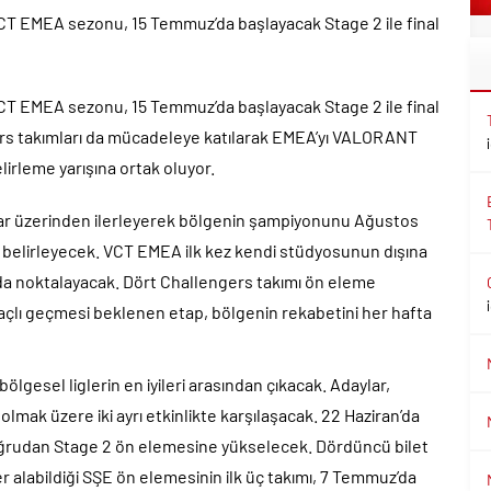
 EMEA sezonu, 15 Temmuz’da başlayacak Stage 2 ile final
 EMEA sezonu, 15 Temmuz’da başlayacak Stage 2 ile final
gers takımları da mücadeleye katılarak EMEA’yı VALORANT
irleme yarışına ortak oluyor.
lar üzerinden ilerleyerek bölgenin şampiyonunu Ağustos
belirleyecek. VCT EMEA ilk kez kendi stüdyosunun dışına
da noktalayacak. Dört Challengers takımı ön eleme
lı geçmesi beklenen etap, bölgenin rekabetini her hafta
ölgesel liglerin en iyileri arasından çıkacak. Adaylar,
mak üzere iki ayrı etkinlikte karşılaşacak. 22 Haziran’da
doğrudan Stage 2 ön elemesine yükselecek. Dördüncü bilet
r alabildiği SŞE ön elemesinin ilk üç takımı, 7 Temmuz’da