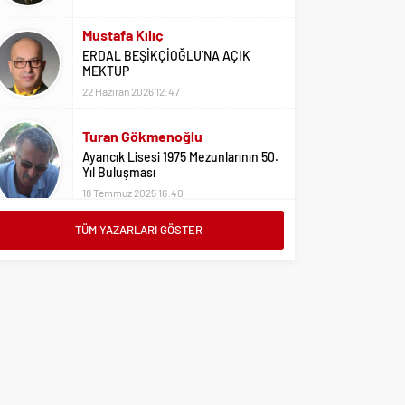
Mustafa Kılıç
ERDAL BEŞİKÇİOĞLU’NA AÇIK
MEKTUP
22 Haziran 2026 12:47
Turan Gökmenoğlu
Ayancık Lisesi 1975 Mezunlarının 50.
Yıl Buluşması
18 Temmuz 2025 16:40
Adil Yıldız
Bu Sene Fenerbahçe Ülke Puanlarını
TÜM YAZARLARI GÖSTER
Sırtladı
1 Eylül 2023 15:10
Ali Oral
Üniversite Tercihleri İçin Öneriler
2 Ağustos 2023 16:03