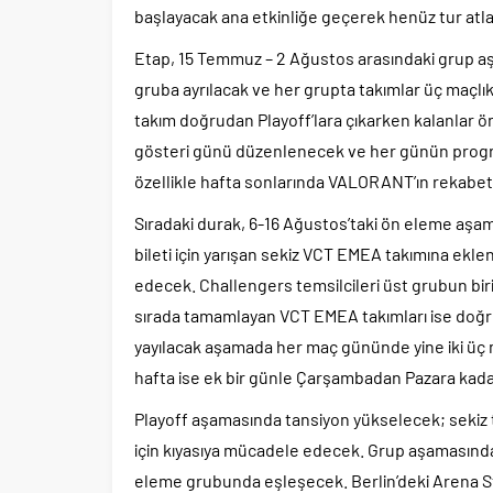
başlayacak ana etkinliğe geçerek henüz tur at
Etap, 15 Temmuz – 2 Ağustos arasındaki grup aşam
gruba ayrılacak ve her grupta takımlar üç maçlık s
takım doğrudan Playoff’lara çıkarken kalanlar 
gösteri günü düzenlenecek ve her günün program
özellikle hafta sonlarında VALORANT’ın rekabet
Sıradaki durak, 6-16 Ağustos’taki ön eleme aşam
bileti için yarışan sekiz VCT EMEA takımına ek
edecek. Challengers temsilcileri üst grubun bi
sırada tamamlayan VCT EMEA takımları ise doğrud
yayılacak aşamada her maç gününde yine iki üç m
hafta ise ek bir günle Çarşambadan Pazara kad
Playoff aşamasında tansiyon yükselecek; sekiz 
için kıyasıya mücadele edecek. Grup aşamasında
eleme grubunda eşleşecek. Berlin’deki Arena 