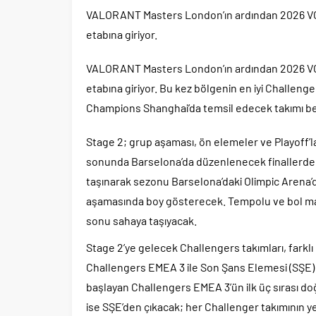
VALORANT Masters London’ın ardından 2026 VCT
etabına giriyor.
VALORANT Masters London’ın ardından 2026 VCT
etabına giriyor. Bu kez bölgenin en iyi Challen
Champions Shanghai’da temsil edecek takımı bel
Stage 2; grup aşaması, ön elemeler ve Playoff’
sonunda Barselona’da düzenlenecek finallerde 
taşınarak sezonu Barselona’daki Olimpic Arena’
aşamasında boy gösterecek. Tempolu ve bol maç
sonu sahaya taşıyacak.
Stage 2’ye gelecek Challengers takımları, farklı b
Challengers EMEA 3 ile Son Şans Elemesi (SŞE) ol
başlayan Challengers EMEA 3’ün ilk üç sırası 
ise SŞE’den çıkacak; her Challenger takımının ye