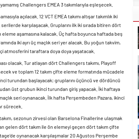
layamamış Challengers EMEA 3 takımlarıyla eşleşecek.
asıyla açılacak. 12 VCT EMEA takımı altışar takımlık iki
erilerde karşılaşacak. Gruplarını ilk iki sırada bitiren dört
ön eleme aşamasına kalacak. Üç hafta boyunca haftada beş
ında iki ayrı üç maçlık seri yer alacak. Bu yoğun takvim,
çi atmosferini taraftara doya doya yaşatacak.
ası olacak. Tur atlayan dört Challengers takımı, Playoff
lenecek ve toplam 12 takım çifte eleme formatında mücadele
rinci turundan başlayacak; gruplarını üçüncü ve dördüncü
an üst grubun ikinci turundan giriş yapacak. İki haftaya
açlık seri oynanacak. İlk hafta Perşembeden Pazara, ikinci
ar sürecek.
takım, sezonun zirvesi olan Barselona Finallerine ulaşmak
n gelen dört takım ile ön elemeyi geçen dört takım çifte
Stage’de oynanacak karşılaşmalar 20 Ağustos Perşembe