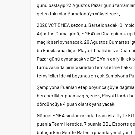
günü başlayıp 23 Ağustos Pazar günü tamamlanac
gelen takımlar Barselona’ya yükselecek.
2026 VCT EMEA sezonu, Barselona’daki Olimpic A
Ağustos Cuma günü, EMEA’nın Champions’a gidecek 
maçlık seri oynanacak. 29 Ağustos Cumartesi gü
bu karşılaşma diğer Playoff finalistini ve Champi
Pazar günü oynanacak ve EMEA’nın en iyi iki eki
turnuvasında birinci sıradan temsil etme hakkı 
temsilcileri de yıl boyunca en çok Şampiyona Pua
Şampiyona Puanları etap boyunca şöyle dağıtıla
beraberlikler puansız geçecek. Playoff’larda ise 
dördüncüye 4 puan olarak yansıyacak.
Güncel EMEA sıralamasında Team Vitality ile FUT
puanla Team Heretics, 7 puanla BBL Esports geli
buluşurken Gentle Mates 5 puanda yer alıyor. Li