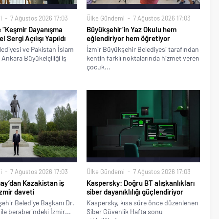
i
7 Ağustos 2026 17:03
Ülke Gündemi
7 Ağustos 2026 17:03
e “Keşmir Dayanışma
Büyükşehir’in Yaz Okulu hem
 Sergi Açılışı Yapıldı
eğlendiriyor hem öğretiyor
ediyesi ve Pakistan İslam
İzmir Büyükşehir Belediyesi tarafından
Ankara Büyükelçiliği iş
kentin farklı noktalarında hizmet veren
çocuk...
i
7 Ağustos 2026 17:03
Ülke Gündemi
7 Ağustos 2026 17:03
ay’dan Kazakistan iş
Kaspersky: Doğru BT alışkanlıkları
zmir daveti
siber dayanıklılığı güçlendiriyor
ehir Belediye Başkanı Dr.
Kaspersky, kısa süre önce düzenlenen
ile beraberindeki İzmir...
Siber Güvenlik Hafta sonu