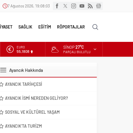
7 Ağustos 2026, 19:08:04
İYASET
SAĞLIK
EĞİTİM
RÖPORTAJLAR
SINOP
27°C
ALTIN
6.662,82
PARÇALI BULUTLU
DOLAR
47,6961
Ayancık Hakkında
EURO
55,1808
AYANCIK TARIHÇESI
AYANCIK İSMI NEREDEN GELIYOR?
SOSYAL VE KÜLTÜREL YAŞAM
AYANCIK’TA TURIZM