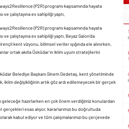
thways2Resilience (P2R) programı kapsamında hayata
ı ve çalıştayına ev sahipliği yaptı.
thways2Resilience (P2R) programı kapsamında hayata
ı ve çalıştayına ev sahipliği yaptı. Beyaz Salon’da
rençli kent vizyonu, bilimsel veriler ışığında ele alınırken,
lar ortak akılla Üsküdar’ın iklim uyum stratejilerini
sküdar Belediye Başkanı Sinem Dedetaş, kent yönetiminde
 iklim değişikliğinin artık göz ardı edilemeyecek bir gerçek
ı geleceğe hazırlarken en çok önem verdiğimiz konulardan
l gerçekleri esas alıyor, kararlarımızı bu doğrultuda
lik olarak kabul ediyor ve tüm çalışmalarımızı bu çerçevede