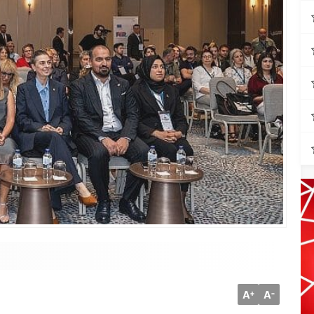
A
A
+
-