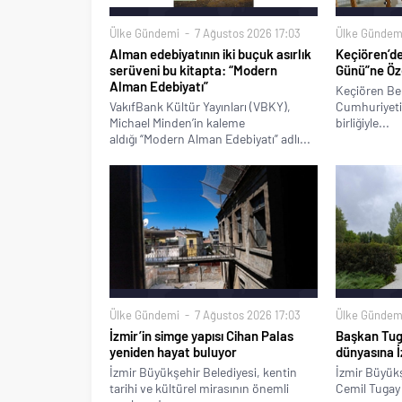
Ülke Gündemi
7 Ağustos 2026 17:03
Ülke Gündem
Alman edebiyatının iki buçuk asırlık
Keçiören’d
serüveni bu kitapta: “Modern
Günü”ne Özel
Alman Edebiyatı”
Keçiören Bel
VakıfBank Kültür Yayınları (VBKY),
Cumhuriyeti 
Michael Minden’in kaleme
birliğiyle...
aldığı “Modern Alman Edebiyatı” adlı...
Ülke Gündemi
7 Ağustos 2026 17:03
Ülke Gündem
İzmir’in simge yapısı Cihan Palas
Başkan Tug
yeniden hayat buluyor
dünyasına İ
İzmir Büyükşehir Belediyesi, kentin
İzmir Büyükş
tarihi ve kültürel mirasının önemli
Cemil Tugay 