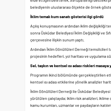
elde ettiğini belirterek, Avrupa Birliği destekli
belediyenin uluslararası ölçekte de örnek göster
İklim temalı kum sanatı gösterisi ilgi gördü
Açılış konuşmasının ardından iklim değişikliği t
sonra Üsküdar Belediyesi İklim Değişikliği ve Sı
çerçevesine ilişkin sunum yaptı.
Ardından İklim Gönüllüleri Derneği temsilciler
projesinin hedefleri, yol haritası ve uygulama süre
Sel, taşkın ve kentsel ısı adası riskleri masaya y
Programın ikinci bölümünde gerçekleştirilen etki
kentsel ısı adası etkilerine yönelik analizler har
İklim Gönüllüleri Derneği ile Üsküdar Belediyesi
yürütülen çalıştayda; iklim risk analizleri, iklim
kamu kurumları, uzmanlar ve paydaşların katılımı