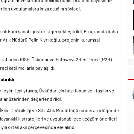
 programlar ve sürdürülebilirlik odaklı projeler sayesinde
ilen uygulamalara imza attığını söyledi.
emalı kum sanatı gösterisi gerçekleştirildi. Programda daha
fır Atık Müdürü Pelin Kıvrıkoğlu, projenin kurumsal
i tarafından RISE-Üsküdar ve Pathways2Resilience (P2R)
ci katılımcılarla paylaşıldı.
atırıldı
leşimli çalıştayda, Üsküdar için hazırlanan sel, taşkın ve
italar üzerinden değerlendirildi.
 İklim Değişikliği ve Sıfır Atık Müdürlüğü moderatörlüğünde
e dayanıklılık stratejileri ve uygulanabilecek çözüm önerileri
yla ortak akıl çerçevesinde ele alındı.