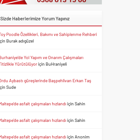
Sizde Haberlerimize Yorum Yapınız
Toy Poodle Özellikleri, Bakımı ve Sahiplenme Rehberi
için
Burak adıgüzel
Burhaniye’de Yol Yapım ve Onarım Çalışmaları
Titizlikle Yürütülüyor
için
BuHraniyeli
Ordu Aybastı güreşlerinde Başpehlivan Erkan Taş
için
Sude
Maltepe’de asfalt çalışmaları hızlandı
için
Sahin
Maltepe’de asfalt çalışmaları hızlandı
için
Sahin
Maltepe’de asfalt çalışmaları hızlandı
için
Anonim