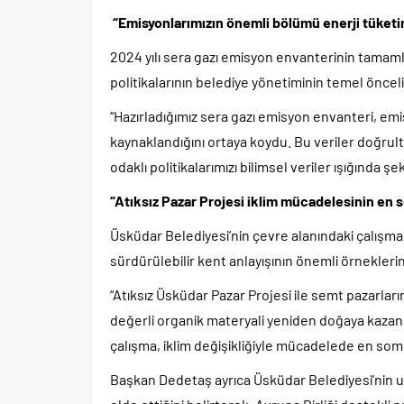
“Emisyonlarımızın önemli bölümü enerji tüket
2024 yılı sera gazı emisyon envanterinin tamaml
politikalarının belediye yönetiminin temel önceli
“Hazırladığımız sera gazı emisyon envanteri, em
kaynaklandığını ortaya koydu. Bu veriler doğrultu
odaklı politikalarımızı bilimsel veriler ışığında şek
“Atıksız Pazar Projesi iklim mücadelesinin en 
Üsküdar Belediyesi’nin çevre alanındaki çalışmal
sürdürülebilir kent anlayışının önemli örneklerin
“Atıksız Üsküdar Pazar Projesi ile semt pazarlar
değerli organik materyali yeniden doğaya kaza
çalışma, iklim değişikliğiyle mücadelede en somu
Başkan Dedetaş ayrıca Üsküdar Belediyesi’nin ul