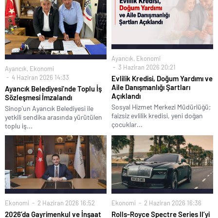
Ayancık
,
Ekonomi
3 Haziran 2026 20:21
Ayancık
,
Ekonomi
4 Haziran 2026 14:33
Evlilik Kredisi, Doğum Yardımı ve
Aile Danışmanlığı Şartları
Ayancık Belediyesi’nde Toplu İş
Açıklandı
Sözleşmesi İmzalandı
Sosyal Hizmet Merkezi Müdürlüğü;
Sinop'un Ayancık Belediyesi ile
faizsiz evlilik kredisi, yeni doğan
yetkili sendika arasında yürütülen
çocuklar...
toplu iş...
Ekonomi
2 Haziran 2026 16:52
Ekonomi
2 Haziran 2026 16:36
2026’da Gayrimenkul ve İnşaat
Rolls-Royce Spectre Series II’yi