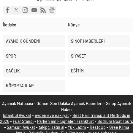
İletişim
Künye
AYANCIK GÜNDEMİ
SİNOP HABERLERİ
SPOR
SİYASET
SAĞLIK
EĞİTİM
RÖPORTAJLAR
Ayancık Matbaası - Güncel Son Dakika Ayancık Haberleri - Sinop Ayancık
Haber
İstanbul Avukat
-
evden eve nakliyat
-
Best Hair Transplant Methods in
2026
-
Fuar Standı
-
Parken am Flughafen Frankfurt
-
Bodrum Boat Tours
-
Samsun Avukat
-
takipçi satın al
-
Yük Lazım
-
RestoUp
-
Gree Klima