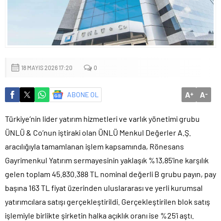
mu?
18 MAYIS 2026 17:20
0
A
A
ABONE OL
+
-
Türkiye’nin lider yatırım hizmetleri ve varlık yönetimi grubu
ÜNLÜ & Co’nun iştiraki olan ÜNLÜ Menkul Değerler A.Ş.
aracılığıyla tamamlanan işlem kapsamında, Rönesans
Gayrimenkul Yatırım sermayesinin yaklaşık %13,85’ine karşılık
gelen toplam 45.830.388 TL nominal değerli B grubu payın, pay
başına 163 TL fiyat üzerinden uluslararası ve yerli kurumsal
yatırımcılara satışı gerçekleştirildi. Gerçekleştirilen blok satış
işlemiyle birlikte şirketin halka açıklık oranı ise %25’i aştı.