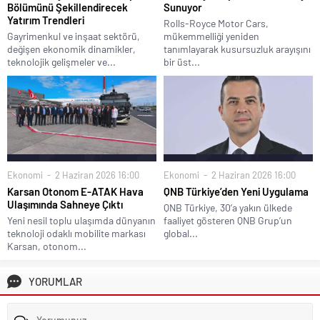
Bölümünü Şekillendirecek
Sunuyor
Yatırım Trendleri
Rolls-Royce Motor Cars,
Gayrimenkul ve inşaat sektörü,
mükemmelliği yeniden
değişen ekonomik dinamikler,
tanımlayarak kusursuzluk arayışını
teknolojik gelişmeler ve...
bir üst...
Ekonomi
2 Haziran 2026 16:00
Ekonomi
2 Haziran 2026 16:00
Karsan Otonom E-ATAK Hava
QNB Türkiye’den Yeni Uygulama
Ulaşımında Sahneye Çıktı
QNB Türkiye, 30’a yakın ülkede
Yeni nesil toplu ulaşımda dünyanın
faaliyet gösteren QNB Grup’un
teknoloji odaklı mobilite markası
global...
Karsan, otonom...
YORUMLAR