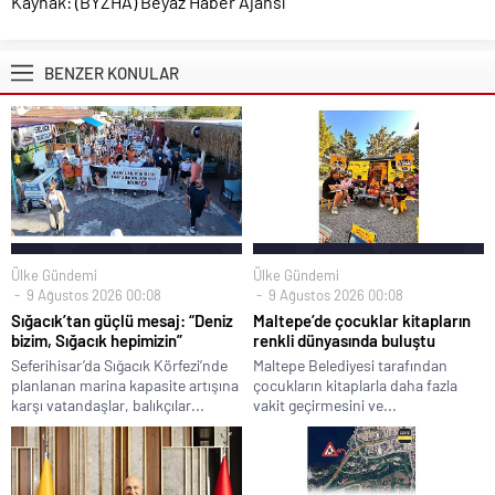
Kaynak: (BYZHA) Beyaz Haber Ajansı
BENZER KONULAR
Ülke Gündemi
Ülke Gündemi
9 Ağustos 2026 00:08
9 Ağustos 2026 00:08
Sığacık’tan güçlü mesaj: “Deniz
Maltepe’de çocuklar kitapların
bizim, Sığacık hepimizin”
renkli dünyasında buluştu
Seferihisar’da Sığacık Körfezi’nde
Maltepe Belediyesi tarafından
planlanan marina kapasite artışına
çocukların kitaplarla daha fazla
karşı vatandaşlar, balıkçılar...
vakit geçirmesini ve...