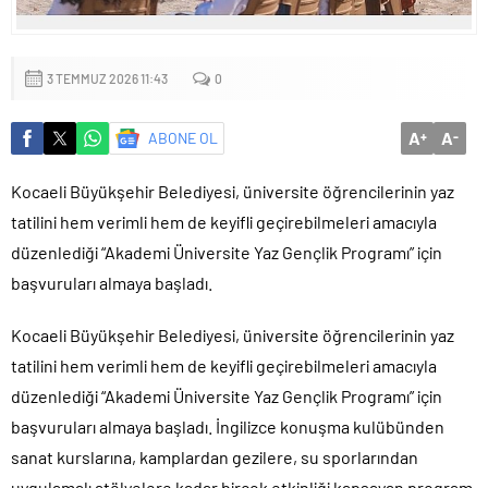
Sığacık’tan güçlü mesaj: “Deniz bizim, Sığacık hepimizin”
Maltepe’de çocuklar kitapların renkli dünyasında buluştu
3 TEMMUZ 2026 11:43
0
A
A
ABONE OL
+
-
Kocaeli Büyükşehir Belediyesi, üniversite öğrencilerinin yaz
tatilini hem verimli hem de keyifli geçirebilmeleri amacıyla
düzenlediği “Akademi Üniversite Yaz Gençlik Programı” için
başvuruları almaya başladı.
Kocaeli Büyükşehir Belediyesi, üniversite öğrencilerinin yaz
tatilini hem verimli hem de keyifli geçirebilmeleri amacıyla
düzenlediği “Akademi Üniversite Yaz Gençlik Programı” için
başvuruları almaya başladı. İngilizce konuşma kulübünden
sanat kurslarına, kamplardan gezilere, su sporlarından
uygulamalı atölyelere kadar birçok etkinliği kapsayan program,