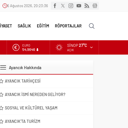
6 Ağustos 2026, 20:23:38
İYASET
SAĞLIK
EĞİTİM
RÖPORTAJLAR
SINOP
27°C
ALTIN
6.488,95
AÇIK
DOLAR
47,5939
Ayancık Hakkında
EURO
54,9646
AYANCIK TARIHÇESI
AYANCIK İSMI NEREDEN GELIYOR?
SOSYAL VE KÜLTÜREL YAŞAM
AYANCIK’TA TURIZM