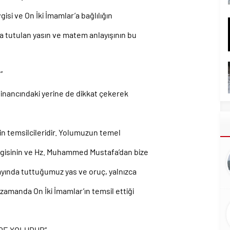
isi ve On İki İmamlar’a bağlılığın
tutulan yasın ve matem anlayışının bu
”
 inancındaki yerine de dikkat çekerek
etin temsilcileridir. Yolumuzun temel
evgisinin ve Hz. Muhammed Mustafa’dan bize
 ayında tuttuğumuz yas ve oruç, yalnızca
 zamanda On İki İmamlar’ın temsil ettiği
DE YOLUDUR”