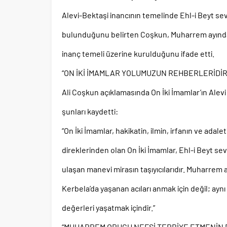
Alevi-Bektaşi inancının temelinde Ehl-i Beyt sevg
bulunduğunu belirten Coşkun, Muharrem ayında 
inanç temeli üzerine kurulduğunu ifade etti.
“ON İKİ İMAMLAR YOLUMUZUN REHBERLERİDİR
Ali Coşkun açıklamasında On İki İmamlar’ın Alevi
şunları kaydetti:
“On İki İmamlar, hakikatin, ilmin, irfanın ve adal
direklerinden olan On İki İmamlar, Ehl-i Beyt s
ulaşan manevi mirasın taşıyıcılarıdır. Muharrem
Kerbela’da yaşanan acıları anmak için değil; aynı
değerleri yaşatmak içindir.”
“MUHARREM ORUCU NEFSİ TERBİYE ETMENİN 