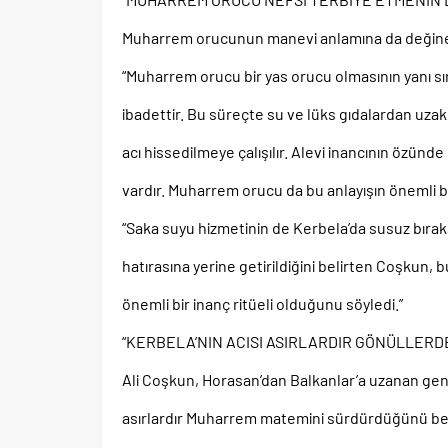
Muharrem orucunun manevi anlamına da değine
“Muharrem orucu bir yas orucu olmasının yanı sı
ibadettir. Bu süreçte su ve lüks gıdalardan uza
acı hissedilmeye çalışılır. Alevi inancının özünde
vardır. Muharrem orucu da bu anlayışın önemli bi
“Saka suyu hizmetinin de Kerbela’da susuz bırak
hatırasına yerine getirildiğini belirten Coşkun,
önemli bir inanç ritüeli olduğunu söyledi.”
“KERBELA’NIN ACISI ASIRLARDIR GÖNÜLLERDE
Ali Coşkun, Horasan’dan Balkanlar’a uzanan geni
asırlardır Muharrem matemini sürdürdüğünü be