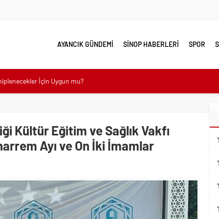
AYANCIK GÜNDEMİ
SİNOP HABERLERİ
SPOR
S
ahiplenecekler İçin Uygun mu?
e yakın takip
linde Yol Bakım ve Onarım Çalışması
ği Kültür Eğitim ve Sağlık Vakfı
 Model Ele Alındı
arrem Ayı ve On İki İmamlar
mangazi’de Attı
 Güzelleşiyor
leri Nostalji Dolu Klasiklerle Devam Ediyor
mli Kullanım İpuçları
emmel Yer