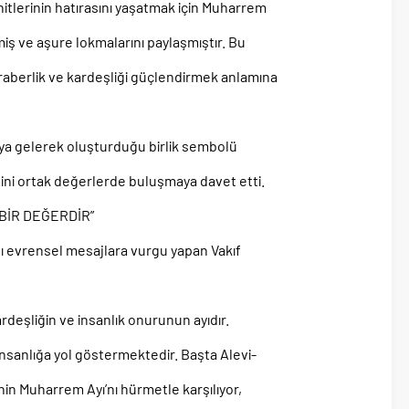
ehitlerinin hatırasını yaşatmak için Muharrem
ş ve aşure lokmalarını paylaşmıştır. Bu
raberlik ve kardeşliği güçlendirmek anlamına
araya gelerek oluşturduğu birlik sembolü
ni ortak değerlerde buluşmaya davet etti.
BİR DEĞERDİR”
ı evrensel mesajlara vurgu yapan Vakıf
rdeşliğin ve insanlık onurunun ayıdır.
nsanlığa yol göstermektedir. Başta Alevi-
in Muharrem Ayı’nı hürmetle karşılıyor,