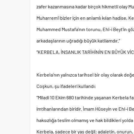
zafer kazanmasına kadar birçok hikmetli olay M
Muharrem’i bizler için en anlamlı kılan hadise,
Muhammed Mustafa’nın torunu, Ehl-i Beyt’in gö
arkadaşlarının uğradığı büyük katliamdır.”
“KERBELA, İNSANLIK TARİHİNİN EN BÜYÜK Vİ
Kerbela’nın yalnızca tarihsel bir olay olarak de
Coşkun, şu ifadeleri kullandı:
“Miladi 10 Ekim 680 tarihinde yaşanan Kerbela fac
imtihanlarından biridir. İmam Hüseyin ve Ehl-i
haksızlığa teslim olmamış ve hak bildikleri yolda
Kerbela, sadece bir yas değil; adaletin, onurun,