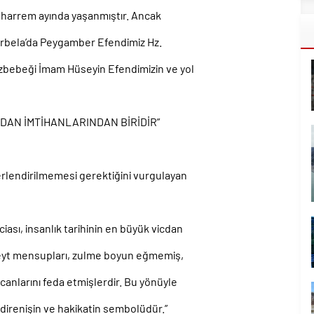
uharrem ayında yaşanmıştır. Ancak
 Kerbela’da Peygamber Efendimiz Hz.
zbebeği İmam Hüseyin Efendimizin ve yol
CDAN İMTİHANLARINDAN BİRİDİR”
ğerlendirilmemesi gerektiğini vurgulayan
iası, insanlık tarihinin en büyük vicdan
 Beyt mensupları, zulme boyun eğmemiş,
 canlarını feda etmişlerdir. Bu yönüyle
 direnişin ve hakikatin sembolüdür.”