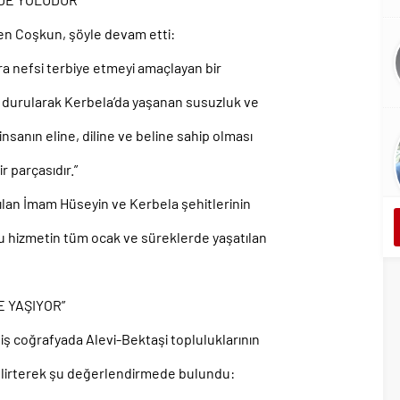
n Coşkun, şöyle devam etti:
ra nefsi terbiye etmeyi amaçlayan bir
k durularak Kerbela’da yaşanan susuzluk ve
 insanın eline, diline ve beline sahip olması
r parçasıdır.”
ılan İmam Hüseyin ve Kerbela şehitlerinin
 bu hizmetin tüm ocak ve süreklerde yaşatılan
 YAŞIYOR”
ş coğrafyada Alevi-Bektaşi topluluklarının
lirterek şu değerlendirmede bulundu: