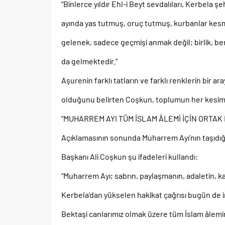
“Binlerce yıldır Ehl-i Beyt sevdalıları, Kerbela ş
ayında yas tutmuş, oruç tutmuş, kurbanlar kesmi
gelenek, sadece geçmişi anmak değil; birlik, be
da gelmektedir.”
Aşurenin farklı tatların ve farklı renklerin bir 
olduğunu belirten Coşkun, toplumun her kesimi
“MUHARREM AYI TÜM İSLAM ÂLEMİ İÇİN ORTAK 
Açıklamasının sonunda Muharrem Ayı’nın taşıdığ
Başkanı Ali Coşkun şu ifadeleri kullandı:
“Muharrem Ayı; sabrın, paylaşmanın, adaletin, ka
Kerbela’dan yükselen hakikat çağrısı bugün de i
Bektaşi canlarımız olmak üzere tüm İslam âlemin