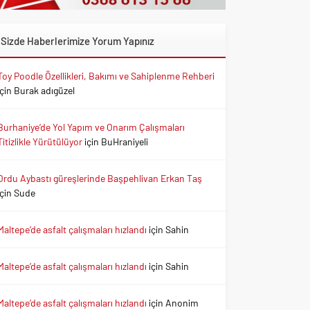
Sizde Haberlerimize Yorum Yapınız
Toy Poodle Özellikleri, Bakımı ve Sahiplenme Rehberi
için
Burak adıgüzel
Burhaniye’de Yol Yapım ve Onarım Çalışmaları
Titizlikle Yürütülüyor
için
BuHraniyeli
Ordu Aybastı güreşlerinde Başpehlivan Erkan Taş
için
Sude
Maltepe’de asfalt çalışmaları hızlandı
için
Sahin
Maltepe’de asfalt çalışmaları hızlandı
için
Sahin
Maltepe’de asfalt çalışmaları hızlandı
için
Anonim