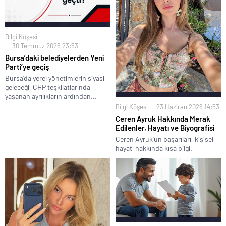
Bilgi Köşesi
30 Temmuz 2026 23:53
Bursa’daki belediyelerden Yeni
Parti’ye geçiş
Bursa’da yerel yönetimlerin siyasi
geleceği, CHP teşkilatlarında
yaşanan ayrılıkların ardından...
Bilgi Köşesi
23 Haziran 2026 14:53
Ceren Ayruk Hakkında Merak
Edilenler, Hayatı ve Biyografisi
Ceren Ayruk'un başarıları, kişisel
hayatı hakkında kısa bilgi.