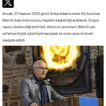
Ancak, 23 Haziran 2025 günü Ankara’daki evinde ölü bulunan
Bilen’in kalp krizi sonucu hayatını kaybettiği açıklandı. Otopsi
raporu beklendiği belirtildi. Ailesi ve sevenleri, Bilen’in ani
vefatına büyük üzüntüyle karşıladı ve onun anısı önünde
saygıyla eğildi.