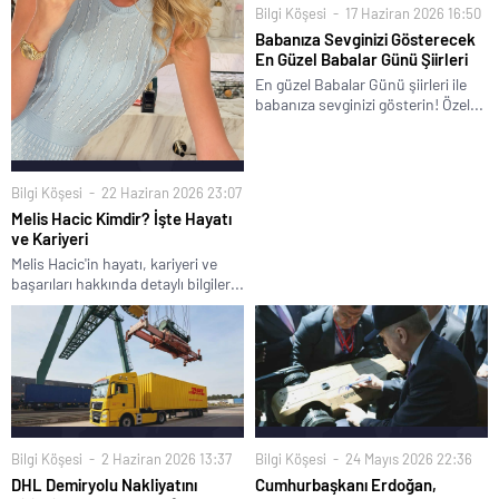
Bilgi Köşesi
17 Haziran 2026 16:50
Babanıza Sevginizi Gösterecek
En Güzel Babalar Günü Şiirleri
En güzel Babalar Günü şiirleri ile
babanıza sevginizi gösterin! Özel...
Bilgi Köşesi
22 Haziran 2026 23:07
Melis Hacic Kimdir? İşte Hayatı
ve Kariyeri
Melis Hacic'in hayatı, kariyeri ve
başarıları hakkında detaylı bilgiler...
Bilgi Köşesi
2 Haziran 2026 13:37
Bilgi Köşesi
24 Mayıs 2026 22:36
DHL Demiryolu Nakliyatını
Cumhurbaşkanı Erdoğan,