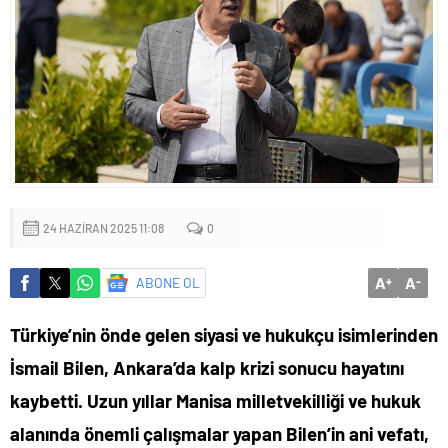
Küçük işletmeler büyük siber risklerle karşı karşıya
24 HAZIRAN 2025 11:08
0
A
A
ABONE OL
+
-
Türkiye’nin önde gelen siyasi ve hukukçu isimlerinden
İsmail Bilen, Ankara’da kalp krizi sonucu hayatını
kaybetti. Uzun yıllar Manisa milletvekilliği ve hukuk
alanında önemli çalışmalar yapan Bilen’in ani vefatı,