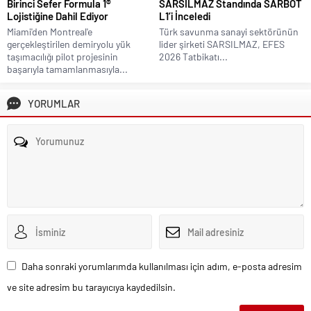
Birinci Sefer Formula 1®
SARSILMAZ Standında SARBOT
Lojistiğine Dahil Ediyor
L1’i İnceledi
Miami'den Montreal'e
Türk savunma sanayi sektörünün
gerçekleştirilen demiryolu yük
lider şirketi SARSILMAZ, EFES
taşımacılığı pilot projesinin
2026 Tatbikatı...
başarıyla tamamlanmasıyla...
YORUMLAR
Daha sonraki yorumlarımda kullanılması için adım, e-posta adresim
ve site adresim bu tarayıcıya kaydedilsin.