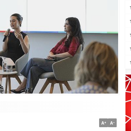
A
A
+
-