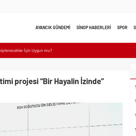
AYANCIK GÜNDEMİ
SİNOP HABERLERİ
SPOR
S
ahiplenecekler İçin Uygun mu?
e yakın takip
linde Yol Bakım ve Onarım Çalışması
timi projesi “Bir Hayalin İzinde”
 Model Ele Alındı
mangazi’de Attı
 Güzelleşiyor
leri Nostalji Dolu Klasiklerle Devam Ediyor
mli Kullanım İpuçları
emmel Yer