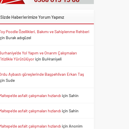
Sizde Haberlerimize Yorum Yapınız
Toy Poodle Özellikleri, Bakımı ve Sahiplenme Rehberi
için
Burak adıgüzel
Burhaniye’de Yol Yapım ve Onarım Çalışmaları
Titizlikle Yürütülüyor
için
BuHraniyeli
Ordu Aybastı güreşlerinde Başpehlivan Erkan Taş
için
Sude
Maltepe’de asfalt çalışmaları hızlandı
için
Sahin
Maltepe’de asfalt çalışmaları hızlandı
için
Sahin
Maltepe’de asfalt çalışmaları hızlandı
için
Anonim