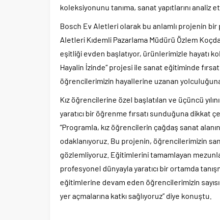
koleksiyonunu tanıma, sanat yapıtlarını analiz e
Bosch Ev Aletleri olarak bu anlamlı projenin bi
Aletleri Kıdemli Pazarlama Müdürü Özlem Koçdar, 
eşitliği evden başlatıyor, ürünlerimizle hayatı kol
Hayalin İzinde” projesi ile sanat eğitiminde fırsa
öğrencilerimizin hayallerine uzanan yolculuğu
Kız öğrencilerine özel başlatılan ve üçüncü yıl
yaratıcı bir öğrenme fırsatı sunduğuna dikkat ç
“Programla, kız öğrencilerin çağdaş sanat alanın
odaklanıyoruz. Bu projenin, öğrencilerimizin san
gözlemliyoruz. Eğitimlerini tamamlayan mezunlar
profesyonel dünyayla yaratıcı bir ortamda tanışm
eğitimlerine devam eden öğrencilerimizin sayısı 
yer açmalarına katkı sağlıyoruz” diye konuştu.