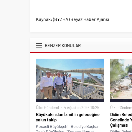
Kaynak: (BYZHA) Beyaz Haber Ajansı
BENZER KONULAR
Ülke Gündemi
4 Ağustos 2026 18:25
Ülke Gündem
Büyükakın’dan İzmit’in geleceğine
Didim Beled
yakın takip
Genelinde 
Çalışması
Kocaeli Büyükşehir Belediye Başkanı
Tahir Büyükakın, “Sadece Hizmet
Didim Beledi