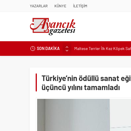
YAZARLAR
KÜNYE
İLETİŞİM
Maltese Terrier İlk Kez Köpek S
SON DAKİKA
Kapadokya Tatilinde Ne Giyilir?
Büyükakın’dan İzmit’in geleceğin
Didim Belediyesi’nden Kent Gene
Türkiye’nin ödüllü sanat eği
Hastalıktan Ari İşletmelerde Yeni
üçüncü yılını tamamladı
Kaykay Şampiyonasının Kalbi Os
Didim Belediyesi Üretiyor, Didim
Üsküdar’da Açık Hava Sinema Gün
Pnömatik Valf Sistemlerinde Veri
Sinop’ta Denize Girilecek 3 Mük