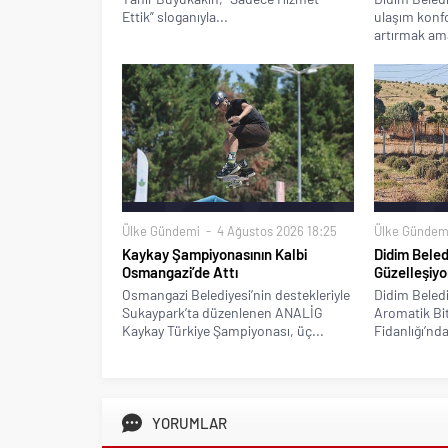
Ettik” sloganıyla...
ulaşım konfo
artırmak ama
Ülke Gündemi
4 Ağustos 2026 18:25
Ülke Gündem
Kaykay Şampiyonasının Kalbi
Didim Beled
Osmangazi’de Attı
Güzelleşiyo
Osmangazi Belediyesi’nin destekleriyle
Didim Beledi
Sukaypark’ta düzenlenen ANALİG
Aromatik Bitk
Kaykay Türkiye Şampiyonası, üç...
Fidanlığı’nda
YORUMLAR