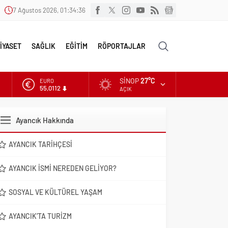
7 Ağustos 2026, 01:34:37
İYASET
SAĞLIK
EĞİTİM
RÖPORTAJLAR
SINOP
27°C
EURO
55,0112
AÇIK
ALTIN
6.519,97
Ayancık Hakkında
DOLAR
47,7025
AYANCIK TARIHÇESI
AYANCIK İSMI NEREDEN GELIYOR?
SOSYAL VE KÜLTÜREL YAŞAM
AYANCIK’TA TURIZM