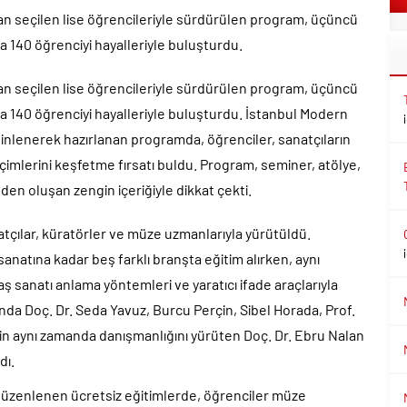
ndan seçilen lise öğrencileriyle sürdürülen program, üçüncü
 140 öğrenciyi hayalleriyle buluşturdu.
ndan seçilen lise öğrencileriyle sürdürülen program, üçüncü
a 140 öğrenciyi hayalleriyle buluşturdu. İstanbul Modern
inlenerek hazırlanan programda, öğrenciler, sanatçıların
çimlerini keşfetme fırsatı buldu. Program, seminer, atölye,
den oluşan zengin içeriğiyle dikkat çekti.
natçılar, küratörler ve müze uzmanlarıyla yürütüldü.
anatına kadar beş farklı branşta eğitim alırken, aynı
ş sanatı anlama yöntemleri ve yaratıcı ifade araçlarıyla
ında Doç. Dr. Seda Yavuz, Burcu Perçin, Sibel Horada, Prof.
in aynı zamanda danışmanlığını yürüten Doç. Dr. Ebru Nalan
dı.
düzenlenen ücretsiz eğitimlerde, öğrenciler müze