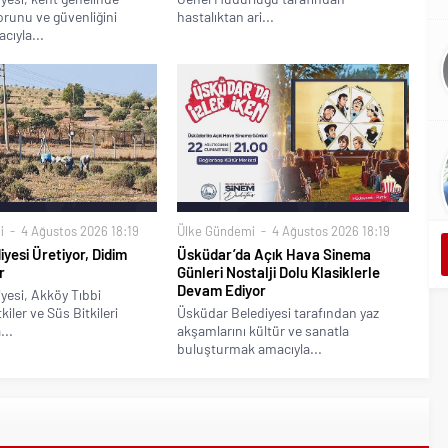
runu ve güvenliğini
hastalıktan ari...
cıyla...
i
4 Ağustos 2026 18:19
Ülke Gündemi
4 Ağustos 2026 18:19
iyesi Üretiyor, Didim
Üsküdar’da Açık Hava Sinema
r
Günleri Nostalji Dolu Klasiklerle
Devam Ediyor
yesi, Akköy Tıbbi
iler ve Süs Bitkileri
Üsküdar Belediyesi tarafından yaz
...
akşamlarını kültür ve sanatla
buluşturmak amacıyla...