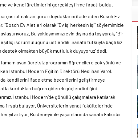
tme ve kendi üretimlerini gerçekleştirme fırsatı buldu.
r parçası olmaktan gurur duyduklarını ifade eden Bosch Ev
“Bosch Ev Aletleri olarak “Ev işi herkesin işi” söylemimizle
aylaştırıyoruz. Bu yaklaşımımızı evin dışına da taşıyarak, “Bir
t eşitliği sorumluluğunu üstlendik. Sanata tutkuyla bağlı kız
na destek olmaktan büyük mutluluk duyuyoruz’ dedi.
ını tamamlayan ücretsiz programın öğrencilere çok yönlü ve
eken İstanbul Modern Eğitim Direktörü Neslihan Varol,
da kendilerini ifade etme becerilerini geliştirmeye
atla kurdukları bağı da giderek güçlendirdiğini
ımız, İstanbul Modern’de gönüllü çalışmalara katılarak
a fırsatı buluyor. Üniversitelerin sanat fakültelerinde
her yıl artıyor. Bu deneyimle yaşamlarında sanata kalıcı bir