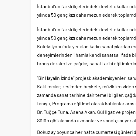
İstanbul’un farklı ilçelerindeki devlet okulları
yılında 50 genç kızı daha mezun ederek toplamda
İstanbul’un farklı ilçelerindeki devlet okulları
yılında 50 genç kızı daha mezun ederek toplamd
Koleksiyonu’nda yer alan kadın sanatçılardan es
deneyimlerinden ilhamla kendi sanatsal ifade bi
branş dersleri ve çağdaş sanat tarihi eğitimlerin
“Bir Hayalin İzinde” projesi; akademisyenler, sa
Katılımcılar; resimden heykele, müzikten video s
zamanda sanat tarihine dair temel bilgiler, çağda
tanıştı. Programa eğitimci olarak katılanlar aras
Dr. Tuğçe Tuna, Asena Akan, Gül Ilgaz ve projen
Sülün gibi alanında uzmanlar ve sanatçılar yer al
Dokuz ay boyunca her hafta cumartesi günleri 