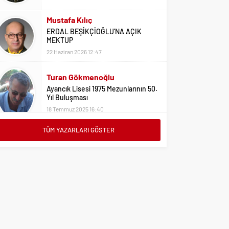
Mustafa Kılıç
ERDAL BEŞİKÇİOĞLU’NA AÇIK
MEKTUP
22 Haziran 2026 12:47
Turan Gökmenoğlu
Ayancık Lisesi 1975 Mezunlarının 50.
Yıl Buluşması
18 Temmuz 2025 16:40
Adil Yıldız
TÜM YAZARLARI GÖSTER
Bu Sene Fenerbahçe Ülke Puanlarını
Sırtladı
1 Eylül 2023 15:10
Ali Oral
Üniversite Tercihleri İçin Öneriler
2 Ağustos 2023 16:03