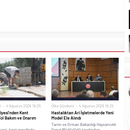
i
4 Ağustos 2026 18:25
Ülke Gündemi
4 Ağustos 2026 18:25
iyesi’nden Kent
Hastalıktan Ari İşletmelerde Yeni
Yol Bakım ve Onarım
Model Ele Alındı
Tarım ve Orman Bakanlığı Hayvancılık
yesi, kent genelinde
Genel Müdürlüğü tarafından