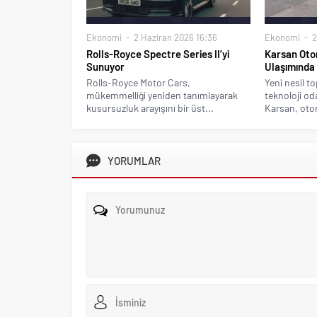
Ekonomi
2 Haziran 2026 16:36
Ekonomi
2
Rolls-Royce Spectre Series II’yi
Karsan Ot
Sunuyor
Ulaşımında 
Rolls-Royce Motor Cars,
Yeni nesil t
mükemmelliği yeniden tanımlayarak
teknoloji od
kusursuzluk arayışını bir üst...
Karsan, oto
YORUMLAR