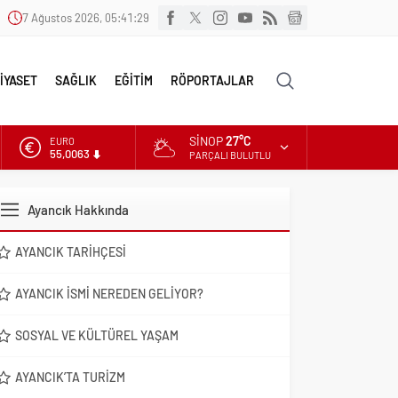
7 Ağustos 2026, 05:41:30
İYASET
SAĞLIK
EĞİTİM
RÖPORTAJLAR
SINOP
27°C
ALTIN
6.543,59
PARÇALI BULUTLU
DOLAR
47,7010
Ayancık Hakkında
EURO
55,0063
AYANCIK TARIHÇESI
AYANCIK İSMI NEREDEN GELIYOR?
SOSYAL VE KÜLTÜREL YAŞAM
AYANCIK’TA TURIZM