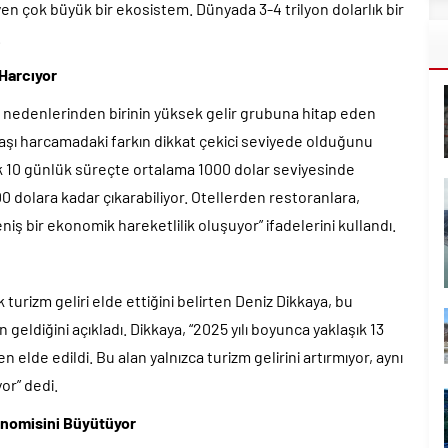
eyen çok büyük bir ekosistem. Dünyada 3-4 trilyon dolarlık bir
.
 Harcıyor
 nedenlerinden birinin yüksek gelir grubuna hitap eden
i başı harcamadaki farkın dikkat çekici seviyede olduğunu
şık 10 günlük süreçte ortalama 1000 dolar seviyesinde
 dolara kadar çıkarabiliyor. Otellerden restoranlara,
iş bir ekonomik hareketlilik oluşuyor” ifadelerini kullandı.
k turizm geliri elde ettiğini belirten Deniz Dikkaya, bu
geldiğini açıkladı. Dikkaya, “2025 yılı boyunca yaklaşık 13
n elde edildi. Bu alan yalnızca turizm gelirini artırmıyor, aynı
yor” dedi.
onomisini Büyütüyor