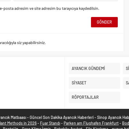
e-posta adresim ve site adresim bu tarayıcıya kaydedilsin.
ılığıyla siz yapabilirsiniz.
AYANCIK GÜNDEMİ
S
SİYASET
S
RÖPORTAJLAR
ancık Matbaası - Güncel Son Dakika Ayancık Haberleri - Sinop Ayancık Ha
lant Methods in 2026
-
Fuar Standı
-
Parken am Flughafen Frankfurt
-
Bod
-
RestoUp
-
Gree Klima İzmir
-
Bakırköy Avukat
-
Filo Kiralama
-
gunun hab