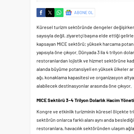
ABONE OL
Küresel turizm sektöründe dengeler değişirken, ü
sayısıyla değil, ziyaretçi başına elde ettiği geli
kapsayan MICE sektörü; yüksek harcama potansiye
yapısıyla öne çıkıyor. Dünyada 3 ila 4 trilyon do
restoranlardan lojistik ve hizmet sektörüne kad
alanda büyüme potansiyeli en yüksek ülkeler ara
ağı, konaklama kapasitesi ve organizasyon altya
alabilecek destinasyonlar arasında öne çıkıyor.
MICE Sektörü 3-4 Trilyon Dolarlık Hacim Yönet
Kongre ve etkinlik turizminin küresel ölçekte tri
sektörün onlarca farklı alanı aynı anda beslediği
restoranlara, havacılık sektöründen ulaşım ağlar