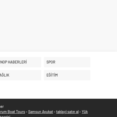
İNOP HABERLERİ
SPOR
AĞLIK
EĞİTİM
ber
rum Boat Tours
-
Samsun Avukat
-
takipçi satın al
-
Yük
ercisi