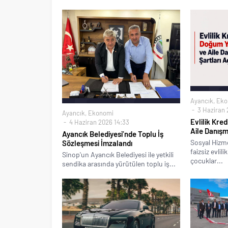
Ayancık
,
Eko
3 Haziran 
Ayancık
,
Ekonomi
Evlilik Kre
4 Haziran 2026 14:33
Aile Danışm
Ayancık Belediyesi’nde Toplu İş
Sosyal Hizm
Sözleşmesi İmzalandı
faizsiz evlil
Sinop'un Ayancık Belediyesi ile yetkili
çocuklar...
sendika arasında yürütülen toplu iş...