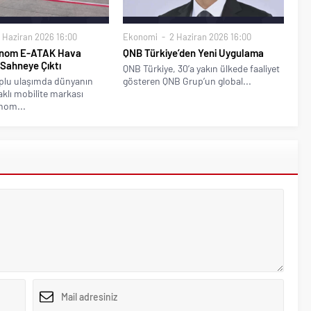
 Haziran 2026 16:00
Ekonomi
2 Haziran 2026 16:00
onom E-ATAK Hava
QNB Türkiye’den Yeni Uygulama
Sahneye Çıktı
QNB Türkiye, 30’a yakın ülkede faaliyet
oplu ulaşımda dünyanın
gösteren QNB Grup’un global...
aklı mobilite markası
nom...