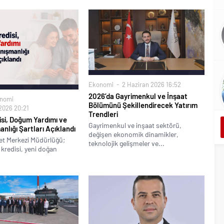
Ekonomi
2 Haziran 2026 16:52
2026’da Gayrimenkul ve İnşaat
nomi
Bölümünü Şekillendirecek Yatırım
2026 20:21
Trendleri
disi, Doğum Yardımı ve
Gayrimenkul ve inşaat sektörü,
anlığı Şartları Açıklandı
değişen ekonomik dinamikler,
et Merkezi Müdürlüğü;
teknolojik gelişmeler ve...
ik kredisi, yeni doğan