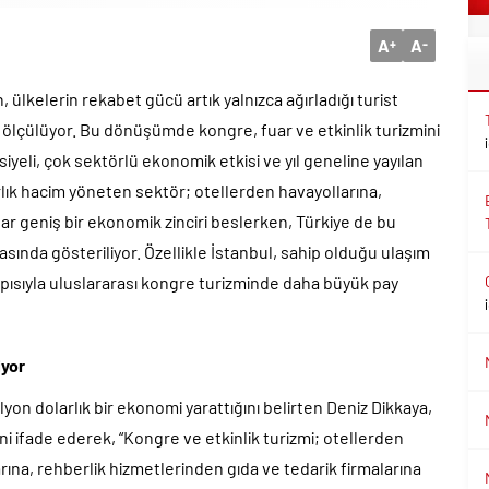
A
A
+
-
lkelerin rekabet gücü artık yalnızca ağırladığı turist
rle ölçülüyor. Bu dönüşümde kongre, fuar ve etkinlik turizmini
li, çok sektörlü ekonomik etkisi ve yıl geneline yayılan
larlık hacim yöneten sektör; otellerden havayollarına,
ar geniş bir ekonomik zinciri beslerken, Türkiye de bu
sında gösteriliyor. Özellikle İstanbul, sahip olduğu ulaşım
pısıyla uluslararası kongre turizminde daha büyük pay
iyor
lyon dolarlık bir ekonomi yarattığını belirten Deniz Dikkaya,
ni ifade ederek, “Kongre ve etkinlik turizmi; otellerden
ına, rehberlik hizmetlerinden gıda ve tedarik firmalarına