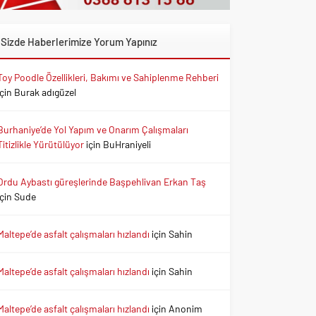
Sizde Haberlerimize Yorum Yapınız
Toy Poodle Özellikleri, Bakımı ve Sahiplenme Rehberi
için
Burak adıgüzel
Burhaniye’de Yol Yapım ve Onarım Çalışmaları
Titizlikle Yürütülüyor
için
BuHraniyeli
Ordu Aybastı güreşlerinde Başpehlivan Erkan Taş
için
Sude
Maltepe’de asfalt çalışmaları hızlandı
için
Sahin
Maltepe’de asfalt çalışmaları hızlandı
için
Sahin
Maltepe’de asfalt çalışmaları hızlandı
için
Anonim