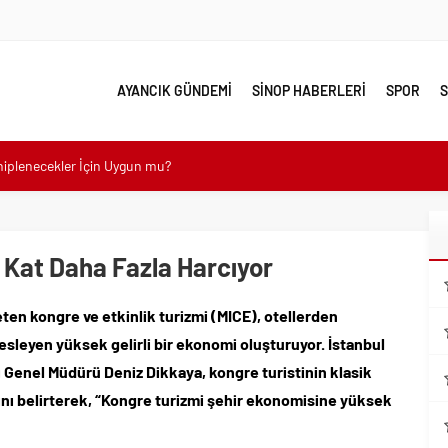
AYANCIK GÜNDEMİ
SİNOP HABERLERİ
SPOR
S
ahiplenecekler İçin Uygun mu?
e yakın takip
linde Yol Bakım ve Onarım Çalışması
3 Kat Daha Fazla Harcıyor
 Model Ele Alındı
mangazi’de Attı
ten kongre ve etkinlik turizmi (MICE), otellerden
 Güzelleşiyor
esleyen yüksek gelirli bir ekonomi oluşturuyor. İstanbul
leri Nostalji Dolu Klasiklerle Devam Ediyor
ı Genel Müdürü Deniz Dikkaya, kongre turistinin klasik
mli Kullanım İpuçları
ını belirterek, “Kongre turizmi şehir ekonomisine yüksek
emmel Yer