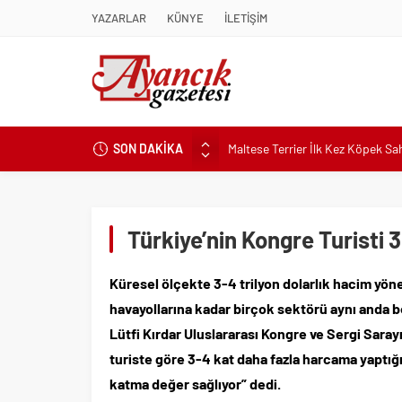
YAZARLAR
KÜNYE
İLETİŞİM
Maltese Terrier İlk Kez Köpek S
SON DAKİKA
Kapadokya Tatilinde Ne Giyilir?
Büyükakın’dan İzmit’in geleceğin
Didim Belediyesi’nden Kent Gene
Türkiye’nin Kongre Turisti 
Hastalıktan Ari İşletmelerde Yeni
Kaykay Şampiyonasının Kalbi Os
Küresel ölçekte 3-4 trilyon dolarlık hacim yöne
Didim Belediyesi Üretiyor, Didim
havayollarına kadar birçok sektörü aynı anda b
Üsküdar’da Açık Hava Sinema Gün
Lütfi Kırdar Uluslararası Kongre ve Sergi Saray
Pnömatik Valf Sistemlerinde Veri
turiste göre 3-4 kat daha fazla harcama yaptığ
Sinop’ta Denize Girilecek 3 Mük
katma değer sağlıyor” dedi.