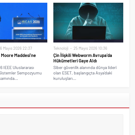
6 Mayıs 2026 22:37
Teknoloji
25 Mayıs 2026 10:36
 Moore Maddesi’ne
Çin İlişkili Webworm Avrupa’da
Hükümetleri Gaye Aldı
6 IEEE Uluslararası
Siber güvenlik alanında dünya lideri
 Sistemler Sempozyumu
olan ESET, başlangıçta Asya'daki
samında...
kuruluşları...