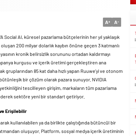
A
A
+
-
 Social AI, küresel pazarlama bütçelerinin her yıl yaklaşık
u oluşan 200 milyar dolarlık kaybın önüne geçen 3 katmanlı
yasının kronik belirsizlik sorununu ortadan kaldırmayı
mpanya kurgusu ve içerik üretimi gerçekleştiren ana
ak gruplarından 85 kat daha hızlı yapan Ruuwe’yi ve otonom
bütünleşik bir çözüm olarak pazara sunuyor. NVIDIA
etkinliğini tescilleyen girişim, markaların tüm pazarlama
derek sektöre yeni bir standart getiriyor.
 Erişilebilir
ak kullanılabilen ya da birlikte çalıştığında bütüncül bir
tmandan oluşuyor. Platform, sosyal medya içerik üretiminin