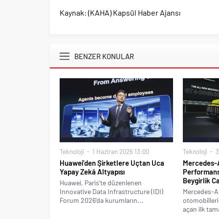
Kaynak: (KAHA) Kapsül Haber Ajansı
BENZER KONULAR
Teknoloji
1 Haziran 2026 13:00
Teknoloji
3
Huawei’den Şirketlere Uçtan Uca
Mercedes-A
Yapay Zekâ Altyapısı
Performanst
Beygirlik C
Huawei, Paris'te düzenlenen
Innovative Data Infrastructure (IDI)
Mercedes-A
Forum 2026'da kurumların...
otomobilleri
açan ilk ta