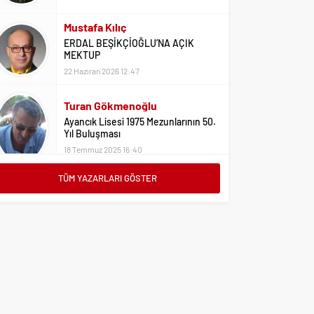
Mustafa Kılıç
ERDAL BEŞİKÇİOĞLU’NA AÇIK
MEKTUP
22 Haziran 2026 12:47
Turan Gökmenoğlu
Ayancık Lisesi 1975 Mezunlarının 50.
Yıl Buluşması
18 Temmuz 2025 16:40
Adil Yıldız
Bu Sene Fenerbahçe Ülke Puanlarını
TÜM YAZARLARI GÖSTER
Sırtladı
1 Eylül 2023 15:10
Ali Oral
Üniversite Tercihleri İçin Öneriler
2 Ağustos 2023 16:03