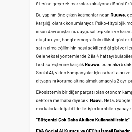
ötesine geçerek markalara aksiyona dönüştürüleb
Bu yapının öne çıkan katmanlarından
Ruuwe
, g
karşılığı olarak konumlanıyor. Psiko-fizyolojik 
insan davranışlarını, duygusal tepkileri ve kara
oluşturuyor. hangi demografinin dikkat gösterdiğ
satın alma eğiliminin nasıl şekillendiği gibi ver
Geleneksel yöntemlerde 2 ila 4 haftayı bulabile
test süreçlerine karşılık
Ruuwe
, bu analizi 5 d
Social AI, video kampanyalar için ısı haritaları 
altyapısını koruma altına almak amacıyla 2 ayr
Ekosistemin bir diğer parçası olan otonom kam
sektöre merhaba diyecek.
Maevi
, Meta, Google
markalarla doğal dilde iletişim kurabilen yapay z
“Bütçenizi Çok Daha Akıllıca Kullanabilirsiniz”
EVA Social AI Kurucu ve CEO’su İsmail Bahadır,