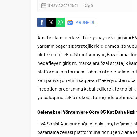
11 MAYIS 2026 15:01
0
ABONE OL
Amsterdam merkezli Türk yapay zeka girişimi EVA
yarısının başarısız stratejilerle elenmesi sonuc
bir teknoloji ekosistemi sunuyor. Pazarlama dün
hedefleyen girişim, markalara özel stratejik ka
platformu, performans tahminini geleneksel od
kampanya yönetimi sağlayan Maevi’yi uçtan uca 
Inception programına kabul edilerek teknolojik y
yolculuğunu tek bir ekosistem içinde optimize e
Geleneksel Yöntemlere Göre 85 Kat Daha Hızlı ve
EVA Social AI’ın sunduğu ekosistem, bağımsız olar
pazarlama zekâsı platformuna dönüşen 3 ana ka