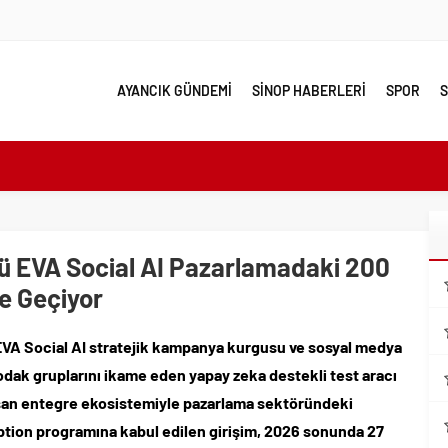
AYANCIK GÜNDEMİ
SİNOP HABERLERİ
SPOR
S
e yakın takip
linde Yol Bakım ve Onarım Çalışması
 Model Ele Alındı
 EVA Social AI Pazarlamadaki 200
mangazi’de Attı
ne Geçiyor
 Güzelleşiyor
leri Nostalji Dolu Klasiklerle Devam Ediyor
EVA Social AI stratejik kampanya kurgusu ve sosyal medya
ırımlarından Her Gün Yüzlerce Vatandaş Faydalanıyor
 odak gruplarını ikame eden yapay zeka destekli test aracı
emmel Yer
şan entegre ekosistemiyle pazarlama sektöründeki
ahiplenecekler İçin Uygun mu?
eption programına kabul edilen girişim, 2026 sonunda 27