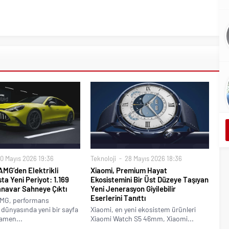
0 Mayıs 2026 19:36
Teknoloji
28 Mayıs 2026 18:36
MG’den Elektrikli
Xiaomi, Premium Hayat
a Yeni Periyot: 1.169
Ekosistemini Bir Üst Düzeye Taşıyan
anavar Sahneye Çıktı
Yeni Jenerasyon Giyilebilir
Eserlerini Tanıttı
MG, performans
 dünyasında yeni bir sayfa
Xiaomi, en yeni ekosistem ürünleri
mamen...
Xiaomi Watch S5 46mm, Xiaomi...