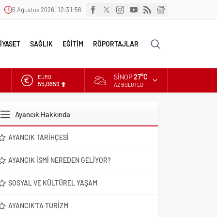
6 Ağustos 2026, 12:31:57
İYASET
SAĞLIK
EĞİTİM
RÖPORTAJLAR
SINOP
27°C
ALTIN
6.521,17
AZ BULUTLU
DOLAR
47,5953
Ayancık Hakkında
EURO
55,0659
AYANCIK TARIHÇESI
AYANCIK İSMI NEREDEN GELIYOR?
SOSYAL VE KÜLTÜREL YAŞAM
AYANCIK’TA TURIZM