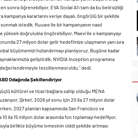
 sonra öğrenebiliyor. EVA Social AI’ı tam da bu belirsizliği
ra kampanya kararlarını veriye dayalı, öngörülü bir şekilde
m sunmak istedik. Ruuwe ile bir kampanyanın nasıl
 yüksek doğrulukla öngörebiliyor, Maevi ile o kampanyayı
nunda 27 milyon dolar gelir hedefimize ulaşmanın yanı sıra
global büyümemizi hızlandırmayı planlıyoruz. Bugüne kadar
ynaklarımızla geliştirdik. NVIDIA Inception programına
 değerlendirmeyle tescillenmesi oldu.” dedi.
ABD Odağında Şekillendiriyor
 güçlü kültürel ve ticari bağlara sahip olduğu MENA
anıyor. Şirket, 2026 yıl sonu için 20 ila 27 milyon dolar
flerken, 2027 planları kapsamında San Francisco ve
 10 ila 15 milyon dolar arasında fon toplamayı hedefliyor.
yla birlikte büyüme ivmesinin ciddi şekilde artması