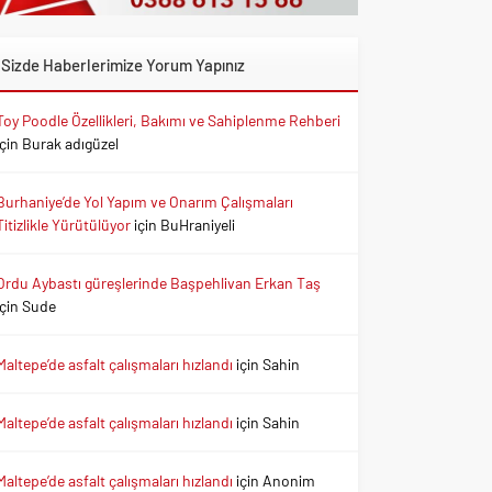
Sizde Haberlerimize Yorum Yapınız
Toy Poodle Özellikleri, Bakımı ve Sahiplenme Rehberi
için
Burak adıgüzel
Burhaniye’de Yol Yapım ve Onarım Çalışmaları
Titizlikle Yürütülüyor
için
BuHraniyeli
Ordu Aybastı güreşlerinde Başpehlivan Erkan Taş
için
Sude
Maltepe’de asfalt çalışmaları hızlandı
için
Sahin
Maltepe’de asfalt çalışmaları hızlandı
için
Sahin
Maltepe’de asfalt çalışmaları hızlandı
için
Anonim