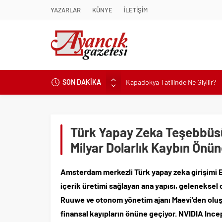
YAZARLAR
KÜNYE
İLETİŞİM
Kapadokya Tatilinde Ne Giyilir?
SON DAKİKA
Büyükakın’dan İzmit’in geleceğin
Didim Belediyesi’nden Kent Gene
Hastalıktan Ari İşletmelerde Yeni
Türk Yapay Zeka Teşebbüsü
Kaykay Şampiyonasının Kalbi Os
Milyar Dolarlık Kaybın Önü
Didim Belediyesi Üretiyor, Didim
Üsküdar’da Açık Hava Sinema Gün
Amsterdam merkezli Türk yapay zeka girişimi 
Başkan Çerçioğlu’nun Sağlık Yat
içerik üretimi sağlayan ana yapısı, geleneksel
Sinop’ta Denize Girilecek 3 Mük
Ruuwe ve otonom yönetim ajanı Maevi’den olu
Maltese Terrier İlk Kez Köpek S
finansal kayıpların önüne geçiyor. NVIDIA Inc