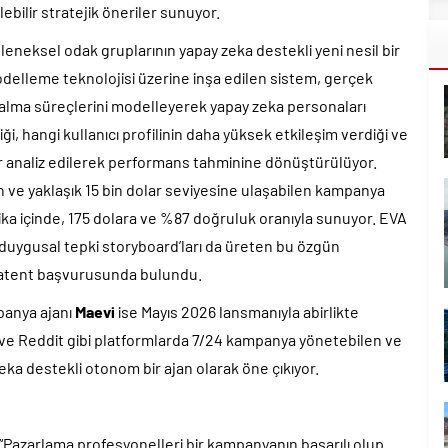
ilir stratejik öneriler sunuyor.
eleneksel odak gruplarının yapay zeka destekli yeni nesil bir
modelleme teknolojisi üzerine inşa edilen sistem, gerçek
r alma süreçlerini modelleyerek yapay zeka personaları
i, hangi kullanıcı profilinin daha yüksek etkileşim verdiği ve
iler analiz edilerek performans tahminine dönüştürülüyor.
n ve yaklaşık 15 bin dolar seviyesine ulaşabilen kampanya
akika içinde, 175 dolara ve %87 doğruluk oranıyla sunuyor. EVA
ve duygusal tepki storyboard’ları da üreten bu özgün
ı patent başvurusunda bulundu.
panya ajanı
Maevi
ise Mayıs 2026 lansmanıyla abirlikte
 ve Reddit gibi platformlarda 7/24 kampanya yönetebilen ve
eka destekli otonom bir ajan olarak öne çıkıyor.
“Pazarlama profesyonelleri bir kampanyanın başarılı olup