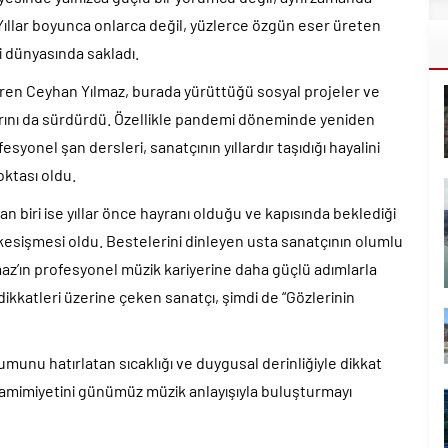
. Yıllar boyunca onlarca değil, yüzlerce özgün eser üreten
i dünyasında sakladı.
ren Ceyhan Yılmaz, burada yürüttüğü sosyal projeler ve
arını da sürdürdü. Özellikle pandemi döneminde yeniden
esyonel şan dersleri, sanatçının yıllardır taşıdığı hayalini
ktası oldu.
n biri ise yıllar önce hayranı olduğu ve kapısında beklediği
 kesişmesi oldu. Bestelerini dinleyen usta sanatçının olumlu
az’ın profesyonel müzik kariyerine daha güçlü adımlarla
 dikkatleri üzerine çeken sanatçı, şimdi de “Gözlerinin
unu hatırlatan sıcaklığı ve duygusal derinliğiyle dikkat
samimiyetini günümüz müzik anlayışıyla buluşturmayı