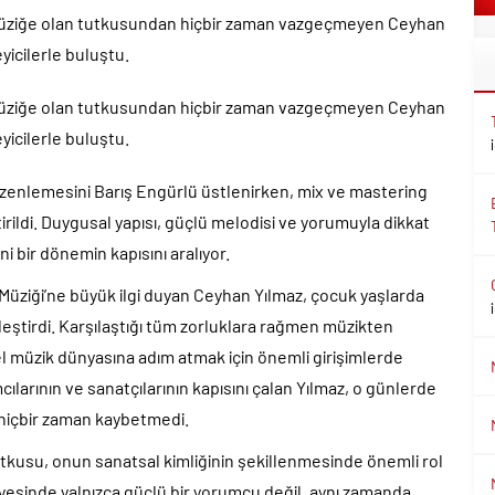
 müziğe olan tutkusundan hiçbir zaman vazgeçmeyen Ceyhan
eyicilerle buluştu.
 müziğe olan tutkusundan hiçbir zaman vazgeçmeyen Ceyhan
eyicilerle buluştu.
üzenlemesini Barış Engürlü üstlenirken, mix ve mastering
rildi. Duygusal yapısı, güçlü melodisi ve yorumuyla dikkat
 bir dönemin kapısını aralıyor.
at Müziği’ne büyük ilgi duyan Ceyhan Yılmaz, çocuk yaşlarda
eştirdi. Karşılaştığı tüm zorluklara rağmen müzikten
l müzik dünyasına adım atmak için önemli girişimlerde
larının ve sanatçılarının kapısını çalan Yılmaz, o günlerde
ı hiçbir zaman kaybetmedi.
utkusu, onun sanatsal kimliğinin şekillenmesinde önemli rol
ayesinde yalnızca güçlü bir yorumcu değil, aynı zamanda