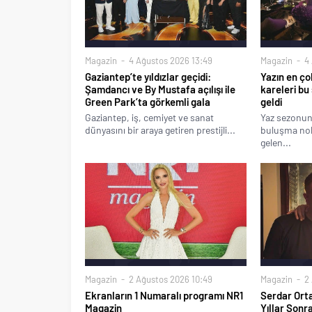
Magazin
4 Ağustos 2026 13:49
Magazin
4 
Gaziantep’te yıldızlar geçidi:
Yazın en ço
Şamdancı ve By Mustafa açılışı ile
kareleri bu
Green Park’ta görkemli gala
geldi
Gaziantep, iş, cemiyet ve sanat
Yaz sezonun
dünyasını bir araya getiren prestijli...
buluşma nokt
gelen...
Magazin
2 Ağustos 2026 10:49
Magazin
2 
Ekranların 1 Numaralı programı NR1
Serdar Ort
Magazin
Yıllar Sonr