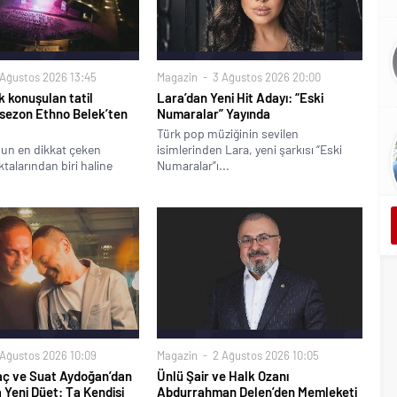
Ağustos 2026 13:45
Magazin
3 Ağustos 2026 20:00
k konuşulan tatil
Lara’dan Yeni Hit Adayı: “Eski
 sezon Ethno Belek’ten
Numaralar” Yayında
Türk pop müziğinin sevilen
un en dikkat çeken
isimlerinden Lara, yeni şarkısı “Eski
alarından biri haline
Numaralar”ı...
Ağustos 2026 10:09
Magazin
2 Ağustos 2026 10:05
aç ve Suat Aydoğan’dan
Ünlü Şair ve Halk Ozanı
a Yeni Düet: Ta Kendisi
Abdurrahman Delen’den Memleketi