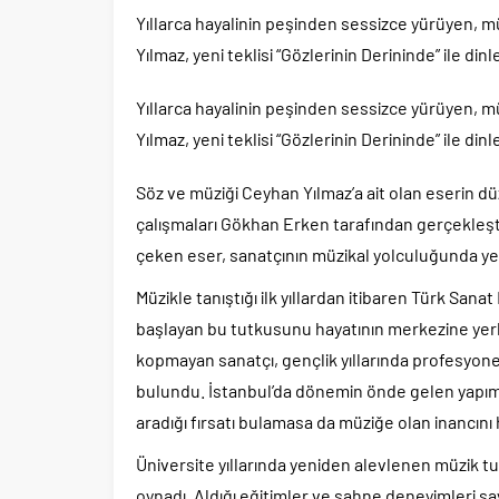
Yıllarca hayalinin peşinden sessizce yürüyen,
Yılmaz, yeni teklisi “Gözlerinin Derininde” ile dinl
Yıllarca hayalinin peşinden sessizce yürüyen,
Yılmaz, yeni teklisi “Gözlerinin Derininde” ile dinl
Söz ve müziği Ceyhan Yılmaz’a ait olan eserin d
çalışmaları Gökhan Erken tarafından gerçekleşti
çeken eser, sanatçının müzikal yolculuğunda yeni
Müzikle tanıştığı ilk yıllardan itibaren Türk San
başlayan bu tutkusunu hayatının merkezine yerl
kopmayan sanatçı, gençlik yıllarında profesyone
bulundu. İstanbul’da dönemin önde gelen yapımcı
aradığı fırsatı bulamasa da müziğe olan inancın
Üniversite yıllarında yeniden alevlenen müzik t
oynadı. Aldığı eğitimler ve sahne deneyimleri s