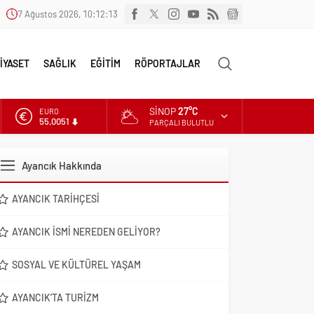
7 Ağustos 2026, 10:12:14
İYASET
SAĞLIK
EĞİTİM
RÖPORTAJLAR
SINOP
27°C
ALTIN
6.584,66
PARÇALI BULUTLU
DOLAR
47,7046
Ayancık Hakkında
EURO
55,0051
AYANCIK TARIHÇESI
AYANCIK İSMI NEREDEN GELIYOR?
SOSYAL VE KÜLTÜREL YAŞAM
AYANCIK’TA TURIZM