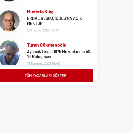
Mustafa Kılıç
ERDAL BEŞİKÇİOĞLU’NA AÇIK
MEKTUP
22 Haziran 2026 12:47
Turan Gökmenoğlu
Ayancık Lisesi 1975 Mezunlarının 50.
Yıl Buluşması
18 Temmuz 2025 16:40
Adil Yıldız
TÜM YAZARLARI GÖSTER
Bu Sene Fenerbahçe Ülke Puanlarını
Sırtladı
1 Eylül 2023 15:10
Ali Oral
Üniversite Tercihleri İçin Öneriler
2 Ağustos 2023 16:03