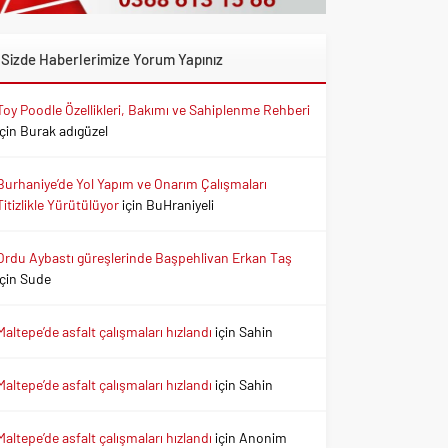
Sizde Haberlerimize Yorum Yapınız
Toy Poodle Özellikleri, Bakımı ve Sahiplenme Rehberi
için
Burak adıgüzel
Burhaniye’de Yol Yapım ve Onarım Çalışmaları
Titizlikle Yürütülüyor
için
BuHraniyeli
Ordu Aybastı güreşlerinde Başpehlivan Erkan Taş
için
Sude
Maltepe’de asfalt çalışmaları hızlandı
için
Sahin
Maltepe’de asfalt çalışmaları hızlandı
için
Sahin
Maltepe’de asfalt çalışmaları hızlandı
için
Anonim