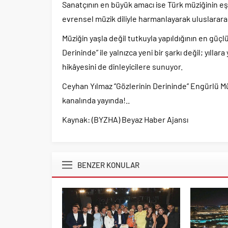
Sanatçının en büyük amacı ise Türk müziğinin eş
evrensel müzik diliyle harmanlayarak uluslararas
Müziğin yaşla değil tutkuyla yapıldığının en güçl
Derininde” ile yalnızca yeni bir şarkı değil; yıll
hikâyesini de dinleyicilere sunuyor.
Ceyhan Yılmaz ‘’Gözlerinin Derininde’’ Engürlü Mü
kanalında yayında!..
Kaynak: (BYZHA) Beyaz Haber Ajansı
BENZER KONULAR