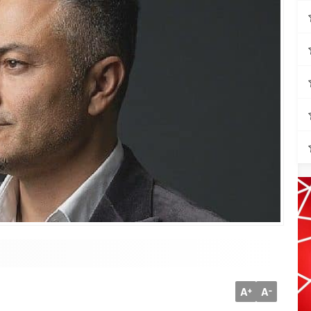
A
A
+
-