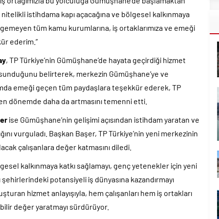
li iş ortağımızla bu yolculuğa Gümüşhane’de başlamaktan
nitelikli istihdama kapı açacağına ve bölgesel kalkınmaya
sirgemeyen tüm kamu kurumlarına, iş ortaklarımıza ve emeği
ür ederim.”
ay
, TP Türkiye’nin Gümüşhane’de hayata geçirdiği hizmet
ısı sunduğunu belirterek, merkezin Gümüşhane’ye ve
yatırımda emeği geçen tüm paydaşlara teşekkür ederek, TP
leyen dönemde daha da artmasını temenni etti.
er
ise Gümüşhane’nin gelişimi açısından istihdam yaratan ve
ğını vurguladı. Başkan Başer, TP Türkiye’nin yeni merkezinin
cak çalışanlara değer katmasını diledi.
gesel kalkınmaya katkı sağlamayı, genç yetenekler için yeni
lı şehirlerindeki potansiyeli iş dünyasına kazandırmayı
luşturan hizmet anlayışıyla, hem çalışanları hem iş ortakları
bilir değer yaratmayı sürdürüyor.