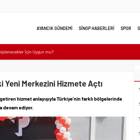
AYANCIK GÜNDEMİ
SİNOP HABERLERİ
SPOR
S
ahiplenecekler İçin Uygun mu?
e yakın takip
linde Yol Bakım ve Onarım Çalışması
 Yeni Merkezini Hizmete Açtı
 Model Ele Alındı
mangazi’de Attı
 getiren hizmet anlayışıyla Türkiye’nin farklı bölgelerinde
 Güzelleşiyor
a devam ediyor.
leri Nostalji Dolu Klasiklerle Devam Ediyor
mli Kullanım İpuçları
emmel Yer