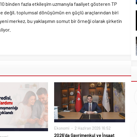
10 binden fazla etkileşim uzmanıyla faaliyet gösteren TP
ge değil, toplumsal dönüşümün en güçlü araçlarından biri
eni merkez, bu yaklaşımın somut bir örneği olarak şirketin
liyor.
Ekonomi
2 Haziran 2026 16:52
2026’da Gayrimenkul ve İnşaat
nomi