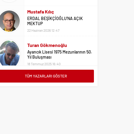
Mustafa Kılıç
ERDAL BEŞİKÇİOĞLU’NA AÇIK
MEKTUP
22 Haziran 2026 12:47
Turan Gökmenoğlu
Ayancık Lisesi 1975 Mezunlarının 50.
Yıl Buluşması
18 Temmuz 2025 16:40
Adil Yıldız
TÜM YAZARLARI GÖSTER
Bu Sene Fenerbahçe Ülke Puanlarını
Sırtladı
1 Eylül 2023 15:10
Ali Oral
Üniversite Tercihleri İçin Öneriler
2 Ağustos 2023 16:03