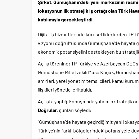
Şirket, Gümüşhane’deki yeni merkezinin resmi aç
lokasyonun ilk stratejik iş ortağı olan Türk Hava 
katılımıyla gerçekleştirdi.
Dijital iş hizmetlerinde küresel liderlerden TP 
vizyonu doğrultusunda Gümüşhane’de hayata geçir
ekonomik potansiyelini destekleyen bu stratejik y
Açılış törenine; TP Türkiye ve Azerbaycan CEO’
Gümüşhane Milletvekili Musa Küçük, Gümüşhane 
amirleri, yerel yönetim temsilcileri, kamu kuruml
ilişkileri yöneticilerikatıldı.
Açılışta yaptığı konuşmada yatırımın stratejik
Doğrular
, şunları söyledi:
“Gümüşhane’de hayata geçirdiğimiz yeni lokasy
Türkiye’nin farklı bölgelerindeki potansiyele du