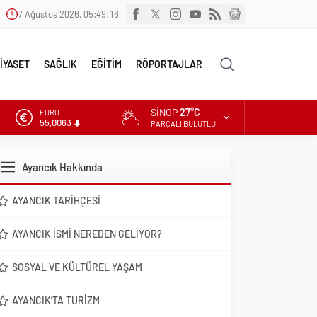
7 Ağustos 2026, 05:49:17
İYASET
SAĞLIK
EĞİTİM
RÖPORTAJLAR
SINOP
27°C
ALTIN
6.543,59
PARÇALI BULUTLU
DOLAR
47,7010
Ayancık Hakkında
EURO
55,0063
AYANCIK TARIHÇESI
AYANCIK İSMI NEREDEN GELIYOR?
SOSYAL VE KÜLTÜREL YAŞAM
AYANCIK’TA TURIZM