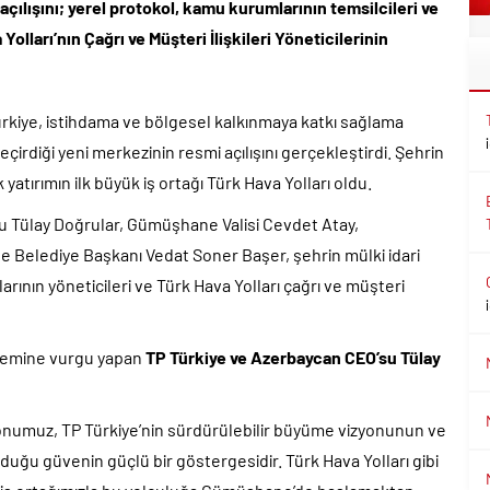
ılışını; yerel protokol, kamu kurumlarının temsilcileri ve
Yolları’nın Çağrı ve Müşteri İlişkileri Yöneticilerinin
Türkiye, istihdama ve bölgesel kalkınmaya katkı sağlama
diği yeni merkezinin resmi açılışını gerçekleştirdi. Şehrin
atırımın ilk büyük iş ortağı Türk Hava Yolları oldu.
su Tülay Doğrular, Gümüşhane Valisi Cevdet Atay,
Belediye Başkanı Vedat Soner Başer, şehrin mülki idari
arının yöneticileri ve Türk Hava Yolları çağrı ve müşteri
 önemine vurgu yapan
TP Türkiye ve Azerbaycan CEO’su Tülay
onumuz, TP Türkiye’nin sürdürülebilir büyüme vizyonunun ve
yduğu güvenin güçlü bir göstergesidir. Türk Hava Yolları gibi