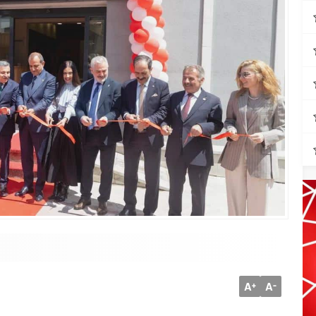
A
A
+
-