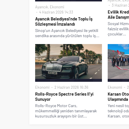
3 Haziran 
Ayancık
,
Ekonomi
Evlilik Kre
4 Haziran 2026 14:33
Aile Danışm
Ayancık Belediyesi’nde Toplu İş
Sosyal Hizm
Sözleşmesi İmzalandı
faizsiz evlil
Sinop'un Ayancık Belediyesi ile yetkili
çocuklar...
sendika arasında yürütülen toplu iş...
Ekonomi
2 Haziran 2026 16:36
Ekonomi
2
Rolls-Royce Spectre Series II’yi
Karsan Ot
Sunuyor
Ulaşımında 
Rolls-Royce Motor Cars,
Yeni nesil t
mükemmelliği yeniden tanımlayarak
teknoloji od
kusursuzluk arayışını bir üst...
Karsan, oto