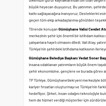
ülkemizin gurur kaynaklarından biri olan değer
büyük heyecan duyuyoruz. Bu yatırımın, şehirde 
katkı sağlayacağına inanıyoruz. Desteklerini e
geçen tüm ekip arkadaşlarıma gönülden teşekk
Törende konuşan
Gümüşhane Valisi Cevdet At
merkezinin şehir için önemli bir istihdam katk
çalışanlara hayırlı olmasını diledi. Vali Atay, 
Türkiye’nin şehirdeki istihdama katkısının iler
Gümüşhane Belediye Başkanı Vedat Soner Baş
insana odaklanan yatırımların büyük önem taşıdı
şehir ekonomisine, gençlere ve burada görev ala
TP Türkiye, Gümüşhane’deki yeni merkeziyle böl
kariyer fırsatları oluşturmayı ve Türkiye’nin fark
hedefliyor. Şirket, insan odağını teknolojiyle bu
hem de hizmet verdiği müşteriler için sürdürüle