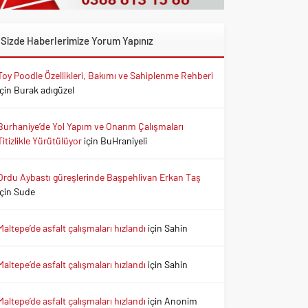
Sizde Haberlerimize Yorum Yapınız
Toy Poodle Özellikleri, Bakımı ve Sahiplenme Rehberi
için
Burak adıgüzel
Burhaniye’de Yol Yapım ve Onarım Çalışmaları
Titizlikle Yürütülüyor
için
BuHraniyeli
Ordu Aybastı güreşlerinde Başpehlivan Erkan Taş
için
Sude
Maltepe’de asfalt çalışmaları hızlandı
için
Sahin
Maltepe’de asfalt çalışmaları hızlandı
için
Sahin
Maltepe’de asfalt çalışmaları hızlandı
için
Anonim