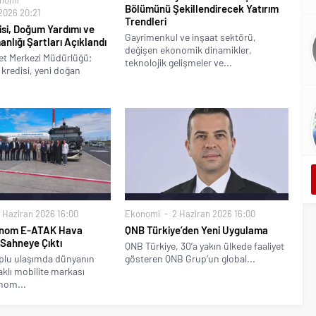
Bölümünü Şekillendirecek Yatırım
2026 20:21
Trendleri
disi, Doğum Yardımı ve
Gayrimenkul ve inşaat sektörü,
anlığı Şartları Açıklandı
değişen ekonomik dinamikler,
et Merkezi Müdürlüğü;
teknolojik gelişmeler ve...
ik kredisi, yeni doğan
 Haziran 2026 16:00
Ekonomi
2 Haziran 2026 16:00
onom E-ATAK Hava
QNB Türkiye’den Yeni Uygulama
Sahneye Çıktı
QNB Türkiye, 30’a yakın ülkede faaliyet
oplu ulaşımda dünyanın
gösteren QNB Grup’un global...
aklı mobilite markası
nom...